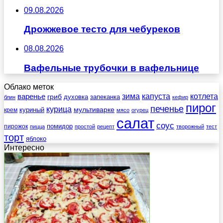
09.08.2026
Дрожжевое тесто для чебуреков
08.08.2026
Вафельные трубочки в вафельнице
Облако меток
зима
котлета
варенье
капуста
гриб
духовка
запеканка
блин
кефир
пирог
печенье
курица
мультиварке
куриный
крем
мясо
огурец
салат
соус
помидор
пирожок
пицца
простой
рецепт
творожный
тест
торт
яблоко
Интересно