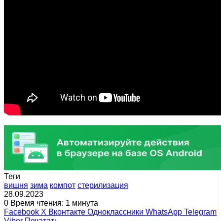
Теги
вишня
зима
компот
стерилизация
28.09.2023
0
Время чтения: 1 минута
Facebook
X
Вконтакте
Одноклассники
WhatsApp
Telegram
Viber
Печатать