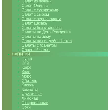
Салат из печени
Салат Оливье
Салат с сухариками
Салат с сыром
Салат с черносливом
Салат Цезарь
Салаты без майонеза
Салаты на День Рождения
Салаты на зиму
Салаты на свадебный стол
Салаты с гранатом
Слоеный салат
НАПИТКИ
Пунш
Чай
Кофе
Квас
Морс
Сбитень
Кисель
Компоты
Фруктовые
Лимонад
Газированные
Соки