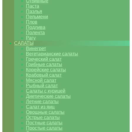
Отбивные
Паста
Паэлья
Пельмени
Плов
Подлива
Полента
Рагу
САЛАТЫ
Винегрет
Вегетарианские салаты
Греческий салат
Грибные салаты
Корейские салаты
Крабовый салат
Мясной салат
Рыбный салат
Салаты с курицей
Диетические салаты
Летние салаты
Салат из яиц
Овощные салаты
Острые салаты
Постные салаты
Простые салаты