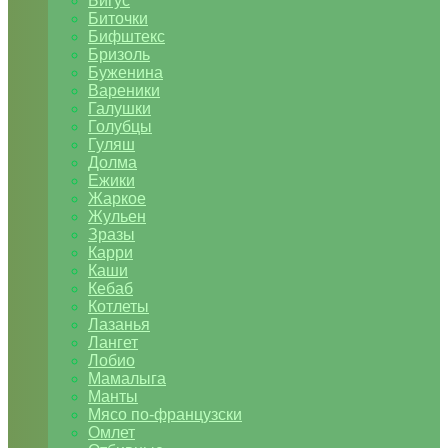
Бигус
Биточки
Бифштекс
Бризоль
Буженина
Вареники
Галушки
Голубцы
Гуляш
Долма
Ежики
Жаркое
Жульен
Зразы
Карри
Каши
Кебаб
Котлеты
Лазанья
Лангет
Лобио
Мамалыга
Манты
Мясо по-французски
Омлет