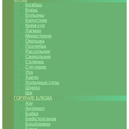
Бозбаш
Борщ
Бульоны
Капустняк
Крем-суп
Лагман
Минестроне
Окрошка
Похлебка
Рассольник
Свекольник
Солянка
Суп-пюре
Уха
Харчо
Холодные супы
Шурпа
Щи
ГОРЯЧИЕ БЛЮДА
Азу
Антрекот
Бабка
Бефстроганов
Бешбармак