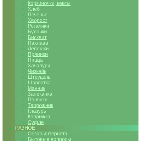
Корзиночки, кексы
Хлеб
Печенье
Хворост
Рогалики
Булочки
Бисквит
Пахлава
Лепешки
Пряники
Пицца
Хачапури
Чизкейк
Штрудель
Шарлотка
Манник
Запеканка
Пончики
Творожник
Глазурь
Коврижка
Суфле
РАЗНОЕ
Обзор интернета
Бытовые вопросы