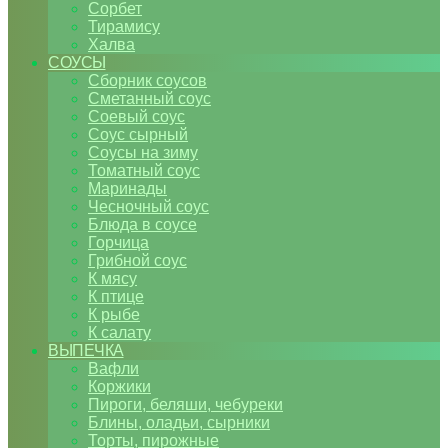
Сорбет
Тирамису
Халва
СОУСЫ
Сборник соусов
Сметанный соус
Соевый соус
Соус сырный
Соусы на зиму
Томатный соус
Маринады
Чесночный соус
Блюда в соусе
Горчица
Грибной соус
К мясу
К птице
К рыбе
К салату
ВЫПЕЧКА
Вафли
Коржики
Пироги, беляши, чебуреки
Блины, оладьи, сырники
Торты, пирожные