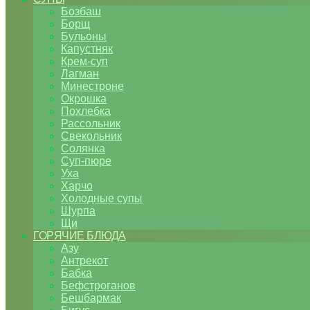
Бозбаш
Борщ
Бульоны
Капустняк
Крем-суп
Лагман
Минестроне
Окрошка
Похлебка
Рассольник
Свекольник
Солянка
Суп-пюре
Уха
Харчо
Холодные супы
Шурпа
Щи
ГОРЯЧИЕ БЛЮДА
Азу
Антрекот
Бабка
Бефстроганов
Бешбармак