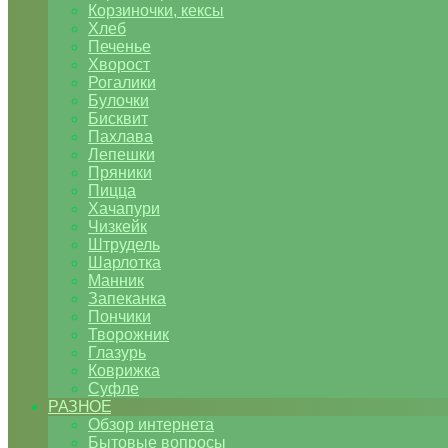
Корзиночки, кексы
Хлеб
Печенье
Хворост
Рогалики
Булочки
Бисквит
Пахлава
Лепешки
Пряники
Пицца
Хачапури
Чизкейк
Штрудель
Шарлотка
Манник
Запеканка
Пончики
Творожник
Глазурь
Коврижка
Суфле
РАЗНОЕ
Обзор интернета
Бытовые вопросы