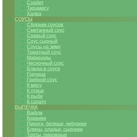
Сорбет
Тирамису
Халва
СОУСЫ
Сборник соусов
Сметанный соус
Соевый соус
Соус сырный
Соусы на зиму
Томатный соус
Маринады
Чесночный соус
Блюда в соусе
Горчица
Грибной соус
К мясу
К птице
К рыбе
К салату
ВЫПЕЧКА
Вафли
Коржики
Пироги, беляши, чебуреки
Блины, оладьи, сырники
Торты, пирожные