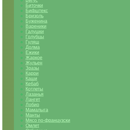
Бигус
Биточки
Бифштекс
Бризоль
Буженина
Вареники
Галушки
Голубцы
Гуляш
Долма
Ежики
Жаркое
Жульен
Зразы
Карри
Каши
Кебаб
Котлеты
Лазанья
Лангет
Лобио
Мамалыга
Манты
Мясо по-французски
Омлет