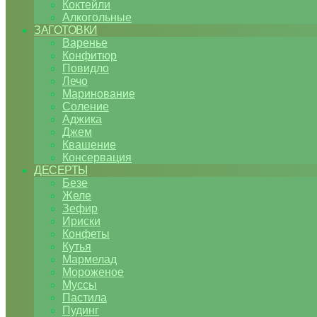
Коктейли
Алкогольные
ЗАГОТОВКИ
Варенье
Конфитюр
Повидло
Лечо
Маринование
Соление
Аджика
Джем
Квашение
Консервация
ДЕСЕРТЫ
Безе
Желе
Зефир
Ириски
Конфеты
Кутья
Мармелад
Мороженое
Муссы
Пастила
Пудинг