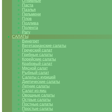
Отбивные
Паста
Паэлья
Пельмени
Плов
Подлива
Полента
Рагу
САЛАТЫ
Винегрет
Вегетарианские салаты
Греческий салат
Грибные салаты
Корейские салаты
Крабовый салат
Мясной салат
Рыбный салат
Салаты с курицей
Диетические салаты
Летние салаты
Салат из яиц
Овощные салаты
Острые салаты
Постные салаты
Простые салаты