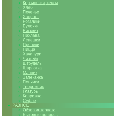
Корзиночки, кексы
Хлеб
Печенье
Хворост
Рогалики
Булочки
Бисквит
Пахлава
Лепешки
Пряники
Пицца
Хачапури
Чизкейк
Штрудель
Шарлотка
Манник
Запеканка
Пончики
Творожник
Глазурь
Коврижка
Суфле
РАЗНОЕ
Обзор интернета
Бытовые вопросы