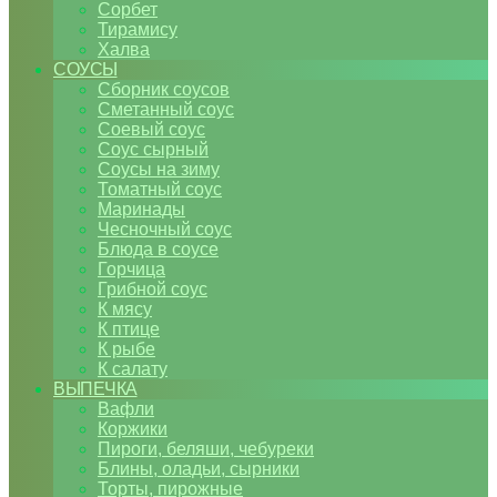
Сорбет
Тирамису
Халва
СОУСЫ
Сборник соусов
Сметанный соус
Соевый соус
Соус сырный
Соусы на зиму
Томатный соус
Маринады
Чесночный соус
Блюда в соусе
Горчица
Грибной соус
К мясу
К птице
К рыбе
К салату
ВЫПЕЧКА
Вафли
Коржики
Пироги, беляши, чебуреки
Блины, оладьи, сырники
Торты, пирожные