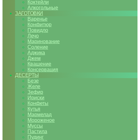
Коктейли
Алкогольные
ЗАГОТОВКИ
Варенье
Конфитюр
Повидло
Лечо
Маринование
Соление
Аджика
Джем
Квашение
Консервация
ДЕСЕРТЫ
Безе
Желе
Зефир
Ириски
Конфеты
Кутья
Мармелад
Мороженое
Муссы
Пастила
Пудинг