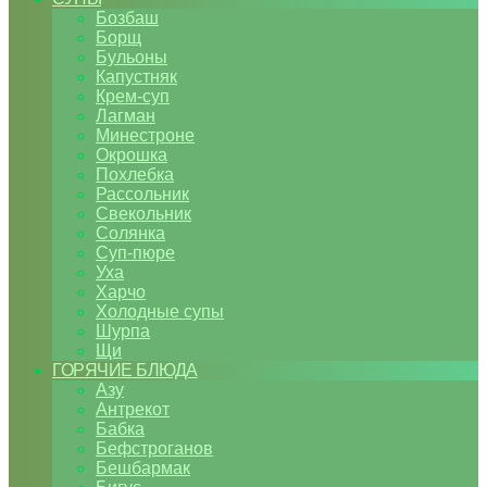
Бозбаш
Борщ
Бульоны
Капустняк
Крем-суп
Лагман
Минестроне
Окрошка
Похлебка
Рассольник
Свекольник
Солянка
Суп-пюре
Уха
Харчо
Холодные супы
Шурпа
Щи
ГОРЯЧИЕ БЛЮДА
Азу
Антрекот
Бабка
Бефстроганов
Бешбармак