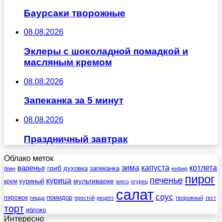
Баурсаки творожные
08.08.2026
Эклеры с шоколадной помадкой и
масляным кремом
08.08.2026
Запеканка за 5 минут
08.08.2026
Праздничный завтрак
Облако меток
зима
котлета
варенье
капуста
гриб
духовка
запеканка
блин
кефир
пирог
печенье
курица
мультиварке
куриный
крем
мясо
огурец
салат
соус
помидор
пирожок
пицца
простой
рецепт
творожный
тест
торт
яблоко
Интересно