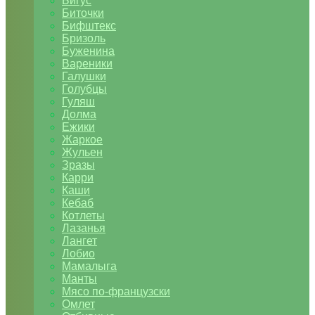
Бигус
Биточки
Бифштекс
Бризоль
Буженина
Вареники
Галушки
Голубцы
Гуляш
Долма
Ежики
Жаркое
Жульен
Зразы
Карри
Каши
Кебаб
Котлеты
Лазанья
Лангет
Лобио
Мамалыга
Манты
Мясо по-французски
Омлет