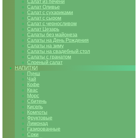
Салат из печени
Салат Оливье
Салат с сухариками
Салат с сыром
Салат с черносливом
Салат Цезарь
Салаты без майонеза
Салаты на День Рождения
Салаты на зиму
Салаты на свадебный стол
Салаты с гранатом
Слоеный салат
НАПИТКИ
Пунш
Чай
Кофе
Квас
Морс
Сбитень
Кисель
Компоты
Фруктовые
Лимонад
Газированные
Соки