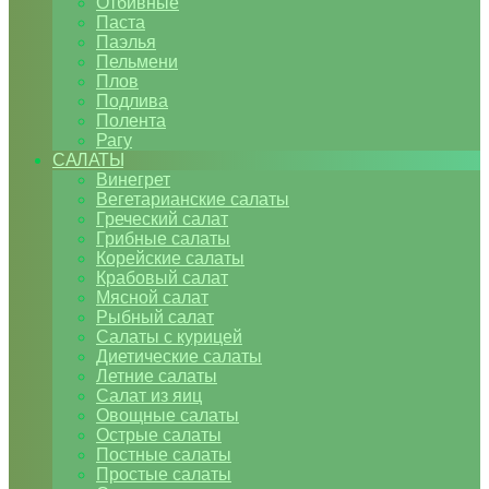
Отбивные
Паста
Паэлья
Пельмени
Плов
Подлива
Полента
Рагу
САЛАТЫ
Винегрет
Вегетарианские салаты
Греческий салат
Грибные салаты
Корейские салаты
Крабовый салат
Мясной салат
Рыбный салат
Салаты с курицей
Диетические салаты
Летние салаты
Салат из яиц
Овощные салаты
Острые салаты
Постные салаты
Простые салаты