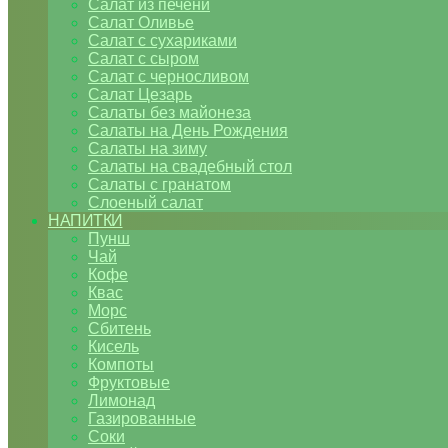
Салат из печени
Салат Оливье
Салат с сухариками
Салат с сыром
Салат с черносливом
Салат Цезарь
Салаты без майонеза
Салаты на День Рождения
Салаты на зиму
Салаты на свадебный стол
Салаты с гранатом
Слоеный салат
НАПИТКИ
Пунш
Чай
Кофе
Квас
Морс
Сбитень
Кисель
Компоты
Фруктовые
Лимонад
Газированные
Соки