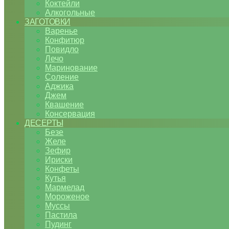
Коктейли
Алкогольные
ЗАГОТОВКИ
Варенье
Конфитюр
Повидло
Лечо
Маринование
Соление
Аджика
Джем
Квашение
Консервация
ДЕСЕРТЫ
Безе
Желе
Зефир
Ириски
Конфеты
Кутья
Мармелад
Мороженое
Муссы
Пастила
Пудинг