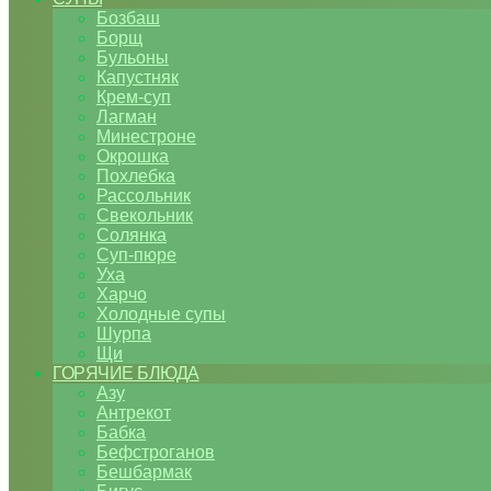
Бозбаш
Борщ
Бульоны
Капустняк
Крем-суп
Лагман
Минестроне
Окрошка
Похлебка
Рассольник
Свекольник
Солянка
Суп-пюре
Уха
Харчо
Холодные супы
Шурпа
Щи
ГОРЯЧИЕ БЛЮДА
Азу
Антрекот
Бабка
Бефстроганов
Бешбармак