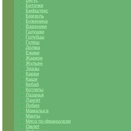
Бигус
Биточки
Бифштекс
Бризоль
Буженина
Вареники
Галушки
Голубцы
Гуляш
Долма
Ежики
Жаркое
Жульен
Зразы
Карри
Каши
Кебаб
Котлеты
Лазанья
Лангет
Лобио
Мамалыга
Манты
Мясо по-французски
Омлет