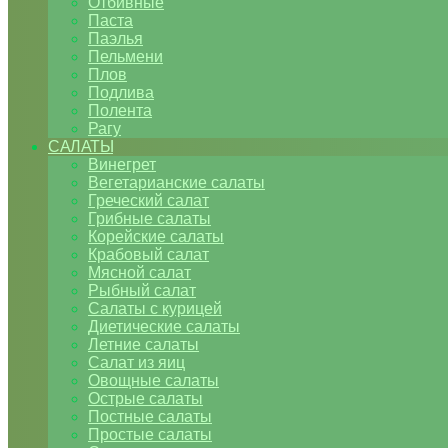
Отбивные
Паста
Паэлья
Пельмени
Плов
Подлива
Полента
Рагу
САЛАТЫ
Винегрет
Вегетарианские салаты
Греческий салат
Грибные салаты
Корейские салаты
Крабовый салат
Мясной салат
Рыбный салат
Салаты с курицей
Диетические салаты
Летние салаты
Салат из яиц
Овощные салаты
Острые салаты
Постные салаты
Простые салаты