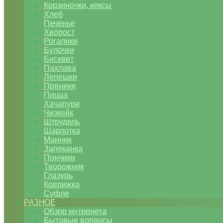
Корзиночки, кексы
Хлеб
Печенье
Хворост
Рогалики
Булочки
Бисквит
Пахлава
Лепешки
Пряники
Пицца
Хачапури
Чизкейк
Штрудель
Шарлотка
Манник
Запеканка
Пончики
Творожник
Глазурь
Коврижка
Суфле
РАЗНОЕ
Обзор интернета
Бытовые вопросы