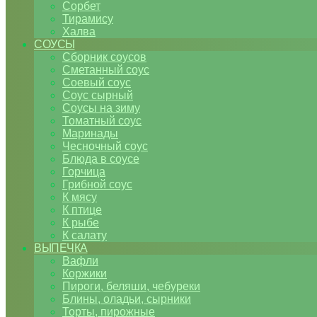
Сорбет
Тирамису
Халва
СОУСЫ
Сборник соусов
Сметанный соус
Соевый соус
Соус сырный
Соусы на зиму
Томатный соус
Маринады
Чесночный соус
Блюда в соусе
Горчица
Грибной соус
К мясу
К птице
К рыбе
К салату
ВЫПЕЧКА
Вафли
Коржики
Пироги, беляши, чебуреки
Блины, оладьи, сырники
Торты, пирожные