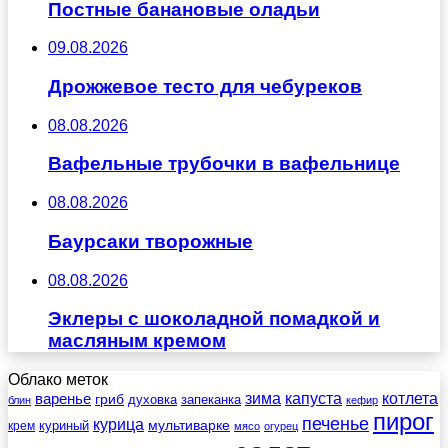
Постные банановые оладьи
09.08.2026
Дрожжевое тесто для чебуреков
08.08.2026
Вафельные трубочки в вафельнице
08.08.2026
Баурсаки творожные
08.08.2026
Эклеры с шоколадной помадкой и
масляным кремом
Облако меток
зима
котлета
варенье
капуста
гриб
духовка
запеканка
блин
кефир
пирог
печенье
курица
мультиварке
куриный
крем
мясо
огурец