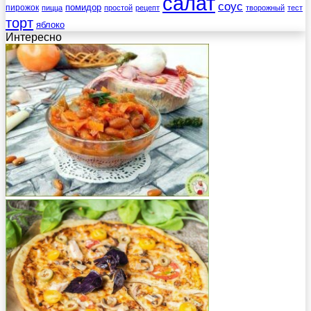
салат
соус
помидор
пирожок
пицца
простой
рецепт
творожный
тест
торт
яблоко
Интересно