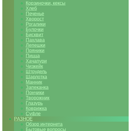
Корзиночки, кексы
Хлеб
Печенье
Хворост
Рогалики
Булочки
Бисквит
Пахлава
Лепешки
Пряники
Пицца
Хачапури
Чизкейк
Штрудель
Шарлотка
Манник
Запеканка
Пончики
Творожник
Глазурь
Коврижка
Суфле
РАЗНОЕ
Обзор интернета
Бытовые вопросы