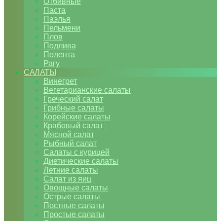
Отбивные
Паста
Паэлья
Пельмени
Плов
Подлива
Полента
Рагу
САЛАТЫ
Винегрет
Вегетарианские салаты
Греческий салат
Грибные салаты
Корейские салаты
Крабовый салат
Мясной салат
Рыбный салат
Салаты с курицей
Диетические салаты
Летние салаты
Салат из яиц
Овощные салаты
Острые салаты
Постные салаты
Простые салаты