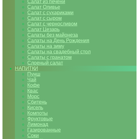
Салат из печени
Салат Оливье
Салат с сухариками
Салат с сыром
Салат с черносливом
Салат Цезарь
Салаты без майонеза
Салаты на День Рождения
Салаты на зиму
Салаты на свадебный стол
Салаты с гранатом
Слоеный салат
НАПИТКИ
Пунш
Чай
Кофе
Квас
Морс
Сбитень
Кисель
Компоты
Фруктовые
Лимонад
Газированные
Соки