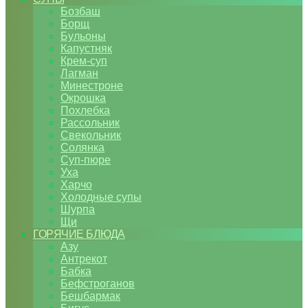
Бозбаш
Борщ
Бульоны
Капустняк
Крем-суп
Лагман
Минестроне
Окрошка
Похлебка
Рассольник
Свекольник
Солянка
Суп-пюре
Уха
Харчо
Холодные супы
Шурпа
Щи
ГОРЯЧИЕ БЛЮДА
Азу
Антрекот
Бабка
Бефстроганов
Бешбармак