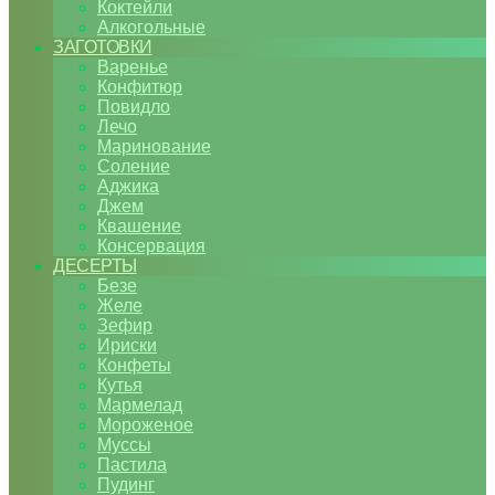
Коктейли
Алкогольные
ЗАГОТОВКИ
Варенье
Конфитюр
Повидло
Лечо
Маринование
Соление
Аджика
Джем
Квашение
Консервация
ДЕСЕРТЫ
Безе
Желе
Зефир
Ириски
Конфеты
Кутья
Мармелад
Мороженое
Муссы
Пастила
Пудинг