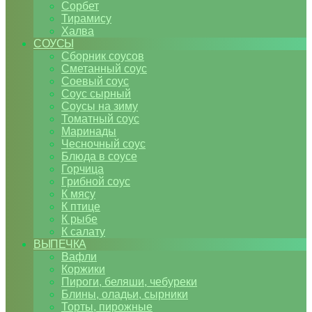
Сорбет
Тирамису
Халва
СОУСЫ
Сборник соусов
Сметанный соус
Соевый соус
Соус сырный
Соусы на зиму
Томатный соус
Маринады
Чесночный соус
Блюда в соусе
Горчица
Грибной соус
К мясу
К птице
К рыбе
К салату
ВЫПЕЧКА
Вафли
Коржики
Пироги, беляши, чебуреки
Блины, оладьи, сырники
Торты, пирожные