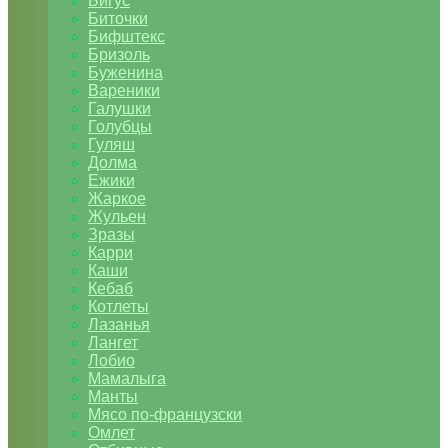
Бигус
Биточки
Бифштекс
Бризоль
Буженина
Вареники
Галушки
Голубцы
Гуляш
Долма
Ежики
Жаркое
Жульен
Зразы
Карри
Каши
Кебаб
Котлеты
Лазанья
Лангет
Лобио
Мамалыга
Манты
Мясо по-французски
Омлет