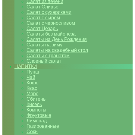
Салат из печени
Салат Оливье
Салат с сухариками
Салат с сыром
Салат с черносливом
Салат Цезарь
Салаты без майонеза
Салаты на День Рождения
Салаты на зиму
Салаты на свадебный стол
Салаты с гранатом
Слоеный салат
НАПИТКИ
Пунш
Чай
Кофе
Квас
Морс
Сбитень
Кисель
Компоты
Фруктовые
Лимонад
Газированные
Соки