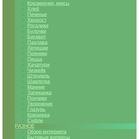
Корзиночки, кексы
Хлеб
Печенье
Хворост
Рогалики
Булочки
Бисквит
Пахлава
Лепешки
Пряники
Пицца
Хачапури
Чизкейк
Штрудель
Шарлотка
Манник
Запеканка
Пончики
Творожник
Глазурь
Коврижка
Суфле
РАЗНОЕ
Обзор интернета
Бытовые вопросы