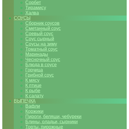
Сорбет
Тирамису
Халва
СОУСЫ
Сборник соусов
Сметанный соус
Соевый соус
Соус сырный
Соусы на зиму
Томатный соус
Маринады
Чесночный соус
Блюда в соусе
Горчица
Грибной соус
К мясу
К птице
К рыбе
К салату
ВЫПЕЧКА
Вафли
Коржики
Пироги, беляши, чебуреки
Блины, оладьи, сырники
Торты, пирожные