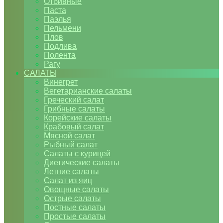
Отбивные
Паста
Паэлья
Пельмени
Плов
Подлива
Полента
Рагу
САЛАТЫ
Винегрет
Вегетарианские салаты
Греческий салат
Грибные салаты
Корейские салаты
Крабовый салат
Мясной салат
Рыбный салат
Салаты с курицей
Диетические салаты
Летние салаты
Салат из яиц
Овощные салаты
Острые салаты
Постные салаты
Простые салаты