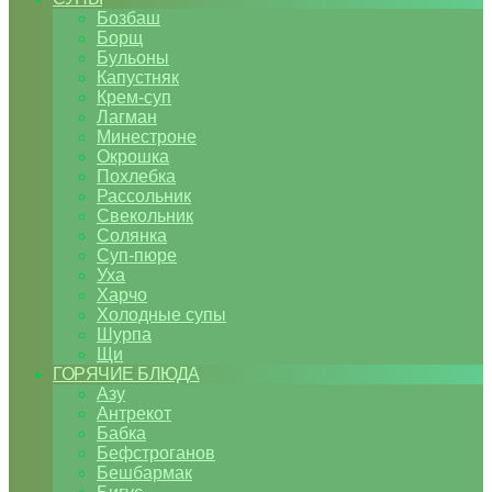
Бозбаш
Борщ
Бульоны
Капустняк
Крем-суп
Лагман
Минестроне
Окрошка
Похлебка
Рассольник
Свекольник
Солянка
Суп-пюре
Уха
Харчо
Холодные супы
Шурпа
Щи
ГОРЯЧИЕ БЛЮДА
Азу
Антрекот
Бабка
Бефстроганов
Бешбармак