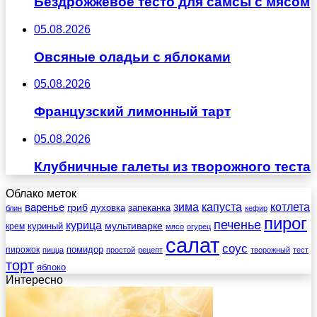
Бездрожжевое тесто для самсы с мясом
05.08.2026
Овсяные оладьи с яблоками
05.08.2026
Французский лимонный тарт
05.08.2026
Клубничные галеты из творожного теста
Облако меток
зима
котлета
варенье
капуста
гриб
духовка
запеканка
блин
кефир
пирог
печенье
курица
мультиварке
куриный
крем
мясо
огурец
салат
соус
помидор
пирожок
пицца
простой
рецепт
творожный
тест
торт
яблоко
Интересно