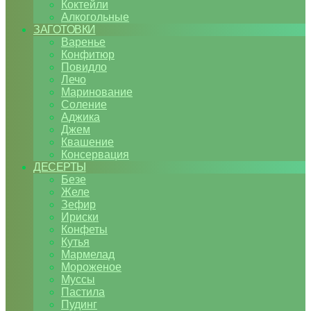
Коктейли
Алкогольные
ЗАГОТОВКИ
Варенье
Конфитюр
Повидло
Лечо
Маринование
Соление
Аджика
Джем
Квашение
Консервация
ДЕСЕРТЫ
Безе
Желе
Зефир
Ириски
Конфеты
Кутья
Мармелад
Мороженое
Муссы
Пастила
Пудинг