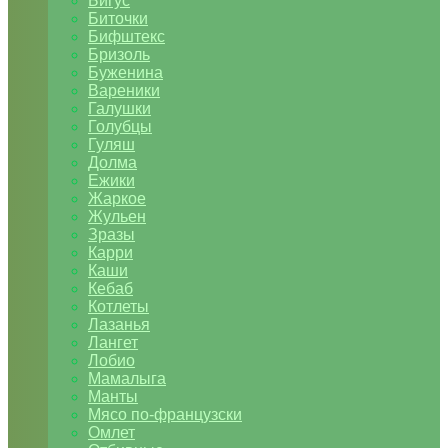
Бигус
Биточки
Бифштекс
Бризоль
Буженина
Вареники
Галушки
Голубцы
Гуляш
Долма
Ежики
Жаркое
Жульен
Зразы
Карри
Каши
Кебаб
Котлеты
Лазанья
Лангет
Лобио
Мамалыга
Манты
Мясо по-французски
Омлет