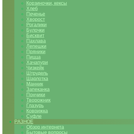
Корзиночки, кексы
Хлеб
Печенье
Хворост
Рогалики
Булочки
Бисквит
Пахлава
Лепешки
Пряники
Пицца
Хачапури
Чизкейк
Штрудель
Шарлотка
Манник
Запеканка
Пончики
Творожник
Глазурь
Коврижка
Суфле
РАЗНОЕ
Обзор интернета
Бытовые вопросы