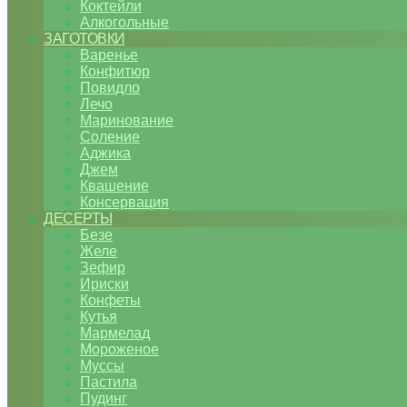
Коктейли
Алкогольные
ЗАГОТОВКИ
Варенье
Конфитюр
Повидло
Лечо
Маринование
Соление
Аджика
Джем
Квашение
Консервация
ДЕСЕРТЫ
Безе
Желе
Зефир
Ириски
Конфеты
Кутья
Мармелад
Мороженое
Муссы
Пастила
Пудинг