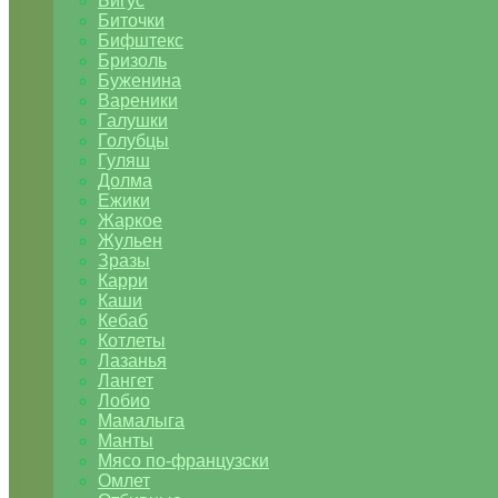
Бигус
Биточки
Бифштекс
Бризоль
Буженина
Вареники
Галушки
Голубцы
Гуляш
Долма
Ежики
Жаркое
Жульен
Зразы
Карри
Каши
Кебаб
Котлеты
Лазанья
Лангет
Лобио
Мамалыга
Манты
Мясо по-французски
Омлет