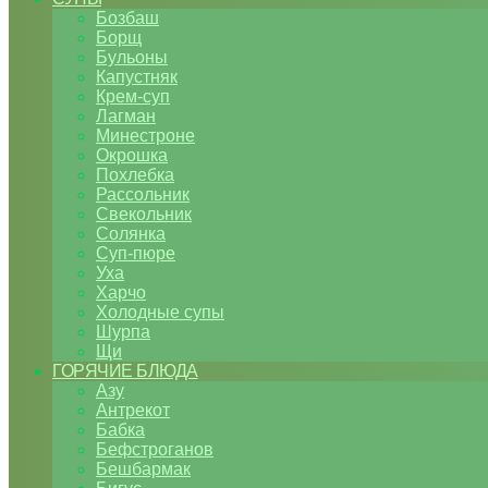
Бозбаш
Борщ
Бульоны
Капустняк
Крем-суп
Лагман
Минестроне
Окрошка
Похлебка
Рассольник
Свекольник
Солянка
Суп-пюре
Уха
Харчо
Холодные супы
Шурпа
Щи
ГОРЯЧИЕ БЛЮДА
Азу
Антрекот
Бабка
Бефстроганов
Бешбармак