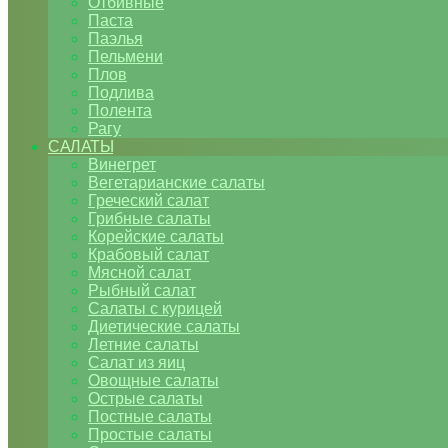
Отбивные
Паста
Паэлья
Пельмени
Плов
Подлива
Полента
Рагу
САЛАТЫ
Винегрет
Вегетарианские салаты
Греческий салат
Грибные салаты
Корейские салаты
Крабовый салат
Мясной салат
Рыбный салат
Салаты с курицей
Диетические салаты
Летние салаты
Салат из яиц
Овощные салаты
Острые салаты
Постные салаты
Простые салаты