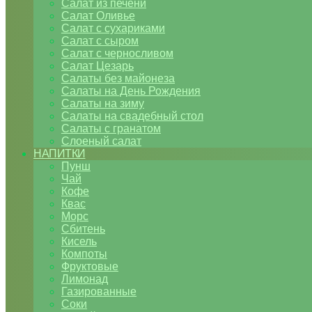
Салат из печени
Салат Оливье
Салат с сухариками
Салат с сыром
Салат с черносливом
Салат Цезарь
Салаты без майонеза
Салаты на День Рождения
Салаты на зиму
Салаты на свадебный стол
Салаты с гранатом
Слоеный салат
НАПИТКИ
Пунш
Чай
Кофе
Квас
Морс
Сбитень
Кисель
Компоты
Фруктовые
Лимонад
Газированные
Соки