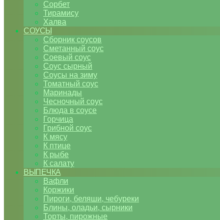
Сорбет
Тирамису
Халва
СОУСЫ
Сборник соусов
Сметанный соус
Соевый соус
Соус сырный
Соусы на зиму
Томатный соус
Маринады
Чесночный соус
Блюда в соусе
Горчица
Грибной соус
К мясу
К птице
К рыбе
К салату
ВЫПЕЧКА
Вафли
Коржики
Пироги, беляши, чебуреки
Блины, оладьи, сырники
Торты, пирожные