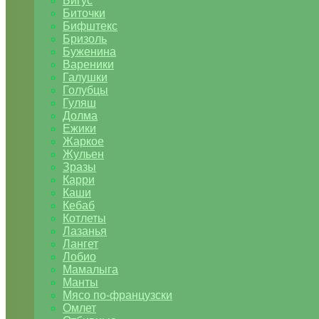
Бигус
Биточки
Бифштекс
Бризоль
Буженина
Вареники
Галушки
Голубцы
Гуляш
Долма
Ежики
Жаркое
Жульен
Зразы
Карри
Каши
Кебаб
Котлеты
Лазанья
Лангет
Лобио
Мамалыга
Манты
Мясо по-французски
Омлет