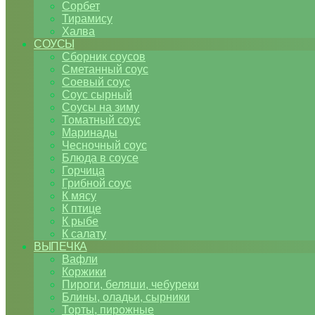
Сорбет
Тирамису
Халва
СОУСЫ
Сборник соусов
Сметанный соус
Соевый соус
Соус сырный
Соусы на зиму
Томатный соус
Маринады
Чесночный соус
Блюда в соусе
Горчица
Грибной соус
К мясу
К птице
К рыбе
К салату
ВЫПЕЧКА
Вафли
Коржики
Пироги, беляши, чебуреки
Блины, оладьи, сырники
Торты, пирожные