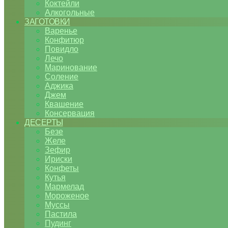
Коктейли
Алкогольные
ЗАГОТОВКИ
Варенье
Конфитюр
Повидло
Лечо
Маринование
Соление
Аджика
Джем
Квашение
Консервация
ДЕСЕРТЫ
Безе
Желе
Зефир
Ириски
Конфеты
Кутья
Мармелад
Мороженое
Муссы
Пастила
Пудинг