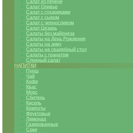
Салат из печени
Салат Оливье
Салат с сухариками
Салат с сыром
Салат с черносливом
Салат Цезарь
Салаты без майонеза
Салаты на День Рождения
Салаты на зиму
Салаты на свадебный стол
Салаты с гранатом
Слоеный салат
НАПИТКИ
Пунш
Чай
Кофе
Квас
Морс
Сбитень
Кисель
Компоты
Фруктовые
Лимонад
Газированные
Соки