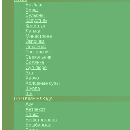
Бозбаш
Борщ
Бульоны
Капустняк
Крем-суп
Лагман
Минестроне
Окрошка
Похлебка
Рассольник
Свекольник
Солянка
Суп-пюре
Уха
Харчо
Холодные супы
Шурпа
Щи
ГОРЯЧИЕ БЛЮДА
Азу
Антрекот
Бабка
Бефстроганов
Бешбармак