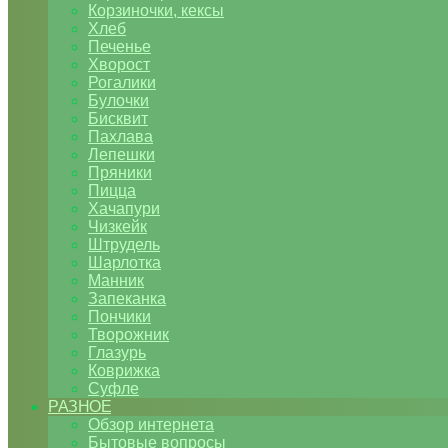
Корзиночки, кексы
Хлеб
Печенье
Хворост
Рогалики
Булочки
Бисквит
Пахлава
Лепешки
Пряники
Пицца
Хачапури
Чизкейк
Штрудель
Шарлотка
Манник
Запеканка
Пончики
Творожник
Глазурь
Коврижка
Суфле
РАЗНОЕ
Обзор интернета
Бытовые вопросы