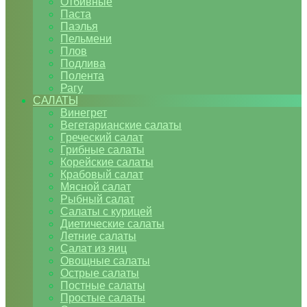
Отбивные
Паста
Паэлья
Пельмени
Плов
Подлива
Полента
Рагу
САЛАТЫ
Винегрет
Вегетарианские салаты
Греческий салат
Грибные салаты
Корейские салаты
Крабовый салат
Мясной салат
Рыбный салат
Салаты с курицей
Диетические салаты
Летние салаты
Салат из яиц
Овощные салаты
Острые салаты
Постные салаты
Простые салаты