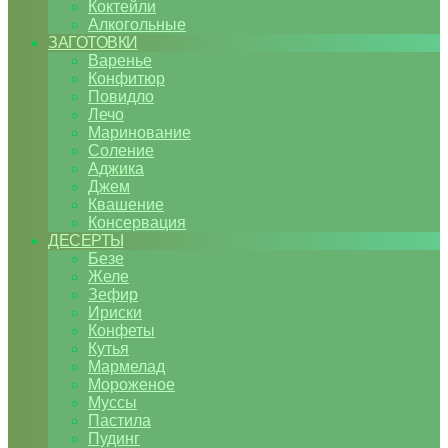
Коктейли
Алкогольные
ЗАГОТОВКИ
Варенье
Конфитюр
Повидло
Лечо
Маринование
Соление
Аджика
Джем
Квашение
Консервация
ДЕСЕРТЫ
Безе
Желе
Зефир
Ириски
Конфеты
Кутья
Мармелад
Мороженое
Муссы
Пастила
Пудинг