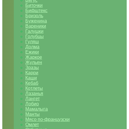
Бигус
Биточки
Бифштекс
Бризоль
Буженина
Вареники
Галушки
Голубцы
Гуляш
Долма
Ежики
Жаркое
Жульен
Зразы
Карри
Каши
Кебаб
Котлеты
Лазанья
Лангет
Лобио
Мамалыга
Манты
Мясо по-французски
Омлет