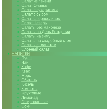
Салат из печени
Салат Оливье
Салат с сухариками
Салат с сыром
Салат с черносливом
Салат Цезарь
Салаты без майонеза
Салаты на День Рождения
Салаты на зиму
Салаты на свадебный стол
Салаты с гранатом
Слоеный салат
НАПИТКИ
Пунш
Чай
Кофе
Квас
Морс
Сбитень
Кисель
Компоты
Фруктовые
Лимонад
Газированные
Соки