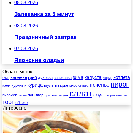
08.08.2026
Запеканка за 5 минут
08.08.2026
Праздничный завтрак
07.08.2026
Японские оладьи
Облако меток
зима
котлета
варенье
капуста
гриб
духовка
запеканка
блин
кефир
пирог
печенье
курица
мультиварке
куриный
крем
мясо
огурец
салат
соус
помидор
пирожок
пицца
простой
рецепт
творожный
тест
торт
яблоко
Интересно