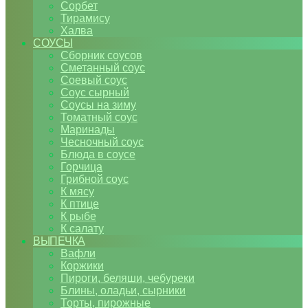
Сорбет
Тирамису
Халва
СОУСЫ
Сборник соусов
Сметанный соус
Соевый соус
Соус сырный
Соусы на зиму
Томатный соус
Маринады
Чесночный соус
Блюда в соусе
Горчица
Грибной соус
К мясу
К птице
К рыбе
К салату
ВЫПЕЧКА
Вафли
Коржики
Пироги, беляши, чебуреки
Блины, оладьи, сырники
Торты, пирожные