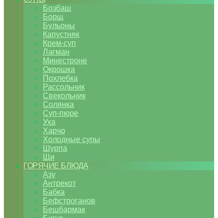
Бозбаш
Борщ
Бульоны
Капустняк
Крем-суп
Лагман
Минестроне
Окрошка
Похлебка
Рассольник
Свекольник
Солянка
Суп-пюре
Уха
Харчо
Холодные супы
Шурпа
Щи
ГОРЯЧИЕ БЛЮДА
Азу
Антрекот
Бабка
Бефстроганов
Бешбармак