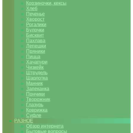
Корзиночки, кексы
Хлеб
Печенье
Хворост
Рогалики
Булочки
Бисквит
Пахлава
Лепешки
Пряники
Пицца
Хачапури
Чизкейк
Штрудель
Шарлотка
Манник
Запеканка
Пончики
Творожник
Глазурь
Коврижка
Суфле
РАЗНОЕ
Обзор интернета
Бытовые вопросы