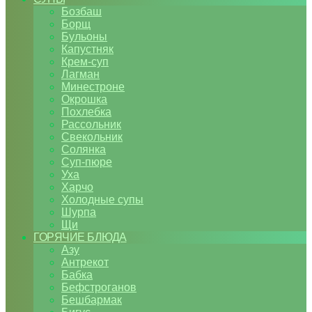
Бозбаш
Борщ
Бульоны
Капустняк
Крем-суп
Лагман
Минестроне
Окрошка
Похлебка
Рассольник
Свекольник
Солянка
Суп-пюре
Уха
Харчо
Холодные супы
Шурпа
Щи
ГОРЯЧИЕ БЛЮДА
Азу
Антрекот
Бабка
Бефстроганов
Бешбармак