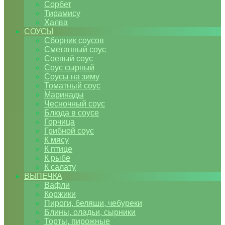
Сорбет
Тирамису
Халва
СОУСЫ
Сборник соусов
Сметанный соус
Соевый соус
Соус сырный
Соусы на зиму
Томатный соус
Маринады
Чесночный соус
Блюда в соусе
Горчица
Грибной соус
К мясу
К птице
К рыбе
К салату
ВЫПЕЧКА
Вафли
Коржики
Пироги, беляши, чебуреки
Блины, оладьи, сырники
Торты, пирожные