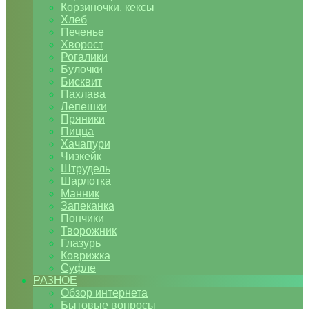
Корзиночки, кексы
Хлеб
Печенье
Хворост
Рогалики
Булочки
Бисквит
Пахлава
Лепешки
Пряники
Пицца
Хачапури
Чизкейк
Штрудель
Шарлотка
Манник
Запеканка
Пончики
Творожник
Глазурь
Коврижка
Суфле
РАЗНОЕ
Обзор интернета
Бытовые вопросы