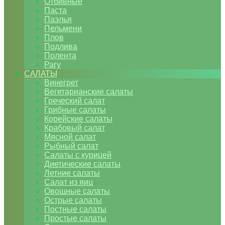
Отбивные
Паста
Паэлья
Пельмени
Плов
Подлива
Полента
Рагу
САЛАТЫ
Винегрет
Вегетарианские салаты
Греческий салат
Грибные салаты
Корейские салаты
Крабовый салат
Мясной салат
Рыбный салат
Салаты с курицей
Диетические салаты
Летние салаты
Салат из яиц
Овощные салаты
Острые салаты
Постные салаты
Простые салаты