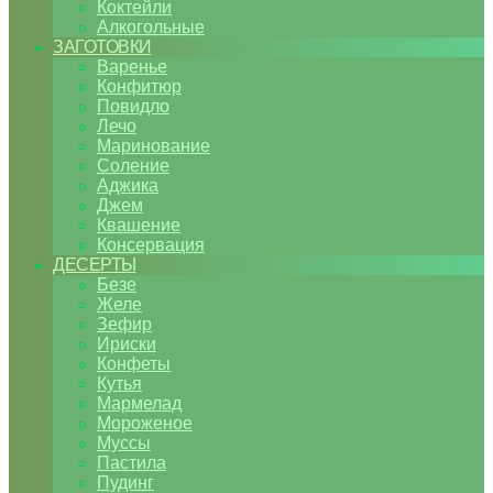
Коктейли
Алкогольные
ЗАГОТОВКИ
Варенье
Конфитюр
Повидло
Лечо
Маринование
Соление
Аджика
Джем
Квашение
Консервация
ДЕСЕРТЫ
Безе
Желе
Зефир
Ириски
Конфеты
Кутья
Мармелад
Мороженое
Муссы
Пастила
Пудинг