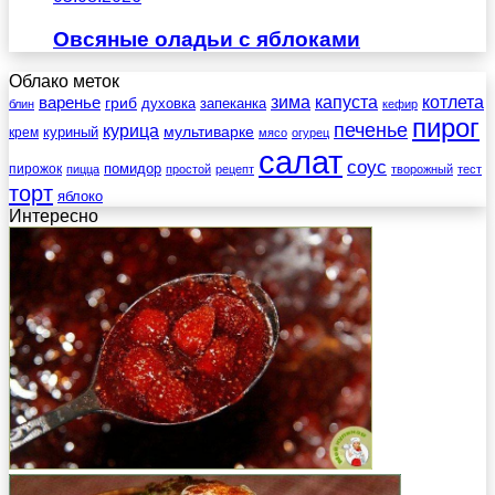
Овсяные оладьи с яблоками
Облако меток
зима
котлета
варенье
капуста
гриб
духовка
запеканка
блин
кефир
пирог
печенье
курица
мультиварке
куриный
крем
мясо
огурец
салат
соус
помидор
пирожок
пицца
простой
рецепт
творожный
тест
торт
яблоко
Интересно