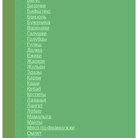
Бигус
Биточки
Бифштекс
Бризоль
Буженина
Вареники
Галушки
Голубцы
Гуляш
Долма
Ежики
Жаркое
Жульен
Зразы
Карри
Каши
Кебаб
Котлеты
Лазанья
Лангет
Лобио
Мамалыга
Манты
Мясо по-французски
Омлет