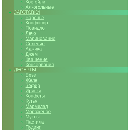
Коктейли
Алкогольные
ЗАГОТОВКИ
Варенье
Конфитюр
Повидло
Лечо
Маринование
Соление
Аджика
Джем
Квашение
Консервация
ДЕСЕРТЫ
Безе
Желе
Зефир
Ириски
Конфеты
Кутья
Мармелад
Мороженое
Муссы
Пастила
Пудинг