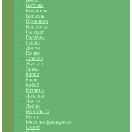
Бигус
Биточки
Бифштекс
Бризоль
Буженина
Вареники
Галушки
Голубцы
Гуляш
Долма
Ежики
Жаркое
Жульен
Зразы
Карри
Каши
Кебаб
Котлеты
Лазанья
Лангет
Лобио
Мамалыга
Манты
Мясо по-французски
Омлет