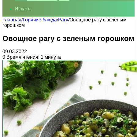
Искать
Главная
/
Горячие блюда
/
Рагу
/
Овощное рагу с зеленым
горошком
Овощное рагу с зеленым горошком
09.03.2022
0
Время чтения: 1 минута