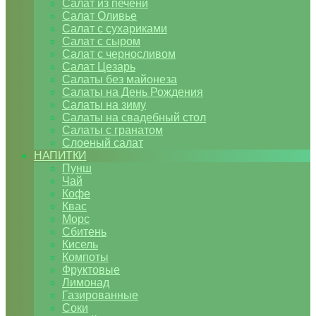
Салат из печени
Салат Оливье
Салат с сухариками
Салат с сыром
Салат с черносливом
Салат Цезарь
Салаты без майонеза
Салаты на День Рождения
Салаты на зиму
Салаты на свадебный стол
Салаты с гранатом
Слоеный салат
НАПИТКИ
Пунш
Чай
Кофе
Квас
Морс
Сбитень
Кисель
Компоты
Фруктовые
Лимонад
Газированные
Соки