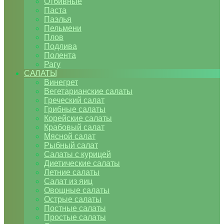
Отбивные
Паста
Паэлья
Пельмени
Плов
Подлива
Полента
Рагу
САЛАТЫ
Винегрет
Вегетарианские салаты
Греческий салат
Грибные салаты
Корейские салаты
Крабовый салат
Мясной салат
Рыбный салат
Салаты с курицей
Диетические салаты
Летние салаты
Салат из яиц
Овощные салаты
Острые салаты
Постные салаты
Простые салаты