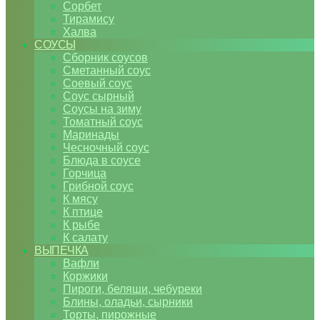
Сорбет
Тирамису
Халва
СОУСЫ
Сборник соусов
Сметанный соус
Соевый соус
Соус сырный
Соусы на зиму
Томатный соус
Маринады
Чесночный соус
Блюда в соусе
Горчица
Грибной соус
К мясу
К птице
К рыбе
К салату
ВЫПЕЧКА
Вафли
Коржики
Пироги, беляши, чебуреки
Блины, оладьи, сырники
Торты, пирожные