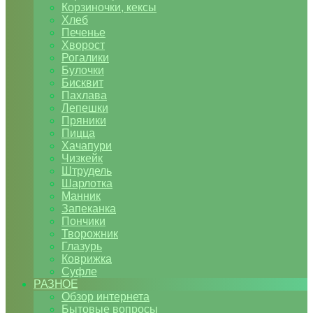
Корзиночки, кексы
Хлеб
Печенье
Хворост
Рогалики
Булочки
Бисквит
Пахлава
Лепешки
Пряники
Пицца
Хачапури
Чизкейк
Штрудель
Шарлотка
Манник
Запеканка
Пончики
Творожник
Глазурь
Коврижка
Суфле
РАЗНОЕ
Обзор интернета
Бытовые вопросы