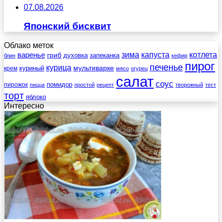
07.08.2026
Японский бисквит
Облако меток
зима
котлета
варенье
капуста
гриб
духовка
запеканка
блин
кефир
пирог
печенье
курица
мультиварке
куриный
крем
мясо
огурец
салат
соус
помидор
пирожок
пицца
простой
рецепт
творожный
тест
торт
яблоко
Интересно