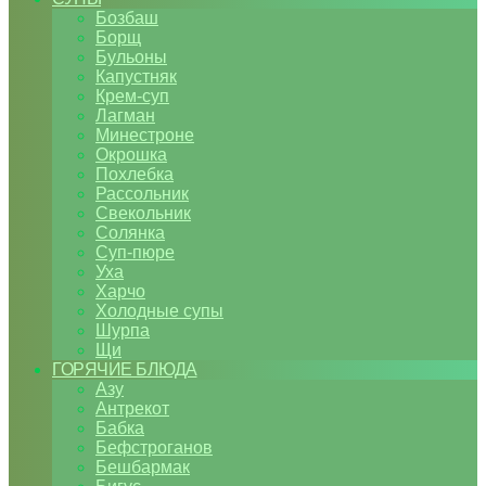
Бозбаш
Борщ
Бульоны
Капустняк
Крем-суп
Лагман
Минестроне
Окрошка
Похлебка
Рассольник
Свекольник
Солянка
Суп-пюре
Уха
Харчо
Холодные супы
Шурпа
Щи
ГОРЯЧИЕ БЛЮДА
Азу
Антрекот
Бабка
Бефстроганов
Бешбармак