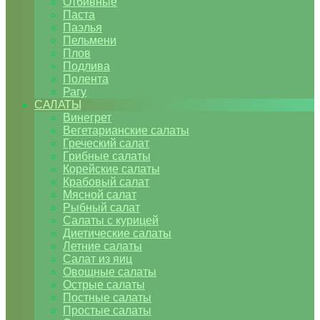
Отбивные
Паста
Паэлья
Пельмени
Плов
Подлива
Полента
Рагу
САЛАТЫ
Винегрет
Вегетарианские салаты
Греческий салат
Грибные салаты
Корейские салаты
Крабовый салат
Мясной салат
Рыбный салат
Салаты с курицей
Диетические салаты
Летние салаты
Салат из яиц
Овощные салаты
Острые салаты
Постные салаты
Простые салаты