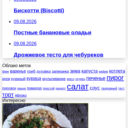
Бискотти (Biscotti)
09.08.2026
Постные банановые оладьи
09.08.2026
Дрожжевое тесто для чебуреков
Облако меток
зима
котлета
варенье
капуста
гриб
духовка
запеканка
блин
кефир
пирог
печенье
курица
мультиварке
куриный
крем
мясо
огурец
салат
соус
помидор
пирожок
пицца
простой
рецепт
творожный
тест
торт
яблоко
Интересно