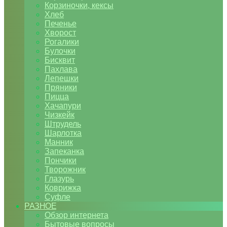
Корзиночки, кексы
Хлеб
Печенье
Хворост
Рогалики
Булочки
Бисквит
Пахлава
Лепешки
Пряники
Пицца
Хачапури
Чизкейк
Штрудель
Шарлотка
Манник
Запеканка
Пончики
Творожник
Глазурь
Коврижка
Суфле
РАЗНОЕ
Обзор интернета
Бытовые вопросы