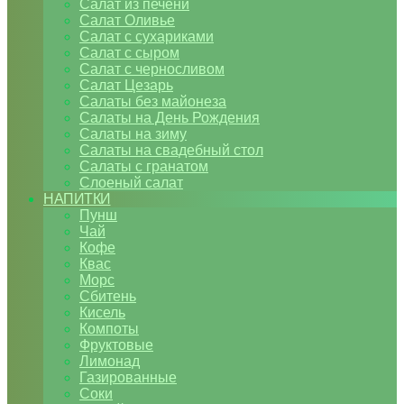
Салат из печени
Салат Оливье
Салат с сухариками
Салат с сыром
Салат с черносливом
Салат Цезарь
Салаты без майонеза
Салаты на День Рождения
Салаты на зиму
Салаты на свадебный стол
Салаты с гранатом
Слоеный салат
НАПИТКИ
Пунш
Чай
Кофе
Квас
Морс
Сбитень
Кисель
Компоты
Фруктовые
Лимонад
Газированные
Соки