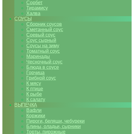
Сорбет
Тирамису
Халва
СОУСЫ
Сборник соусов
Сметанный соус
Соевый соус
Соус сырный
Соусы на зиму
Томатный соус
Маринады
Чесночный соус
Блюда в соусе
Горчица
Грибной соус
К мясу
К птице
К рыбе
К салату
ВЫПЕЧКА
Вафли
Коржики
Пироги, беляши, чебуреки
Блины, оладьи, сырники
Торты, пирожные