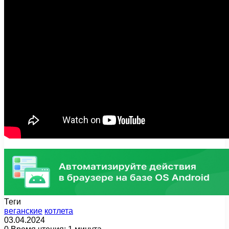
Теги
веганские
котлета
03.04.2024