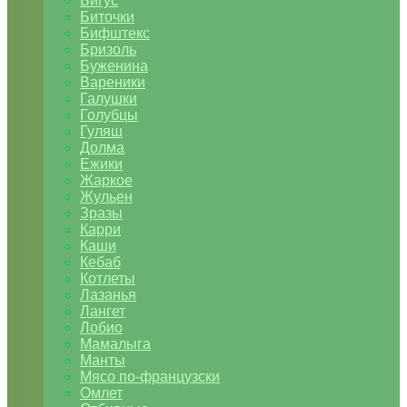
Бигус
Биточки
Бифштекс
Бризоль
Буженина
Вареники
Галушки
Голубцы
Гуляш
Долма
Ежики
Жаркое
Жульен
Зразы
Карри
Каши
Кебаб
Котлеты
Лазанья
Лангет
Лобио
Мамалыга
Манты
Мясо по-французски
Омлет