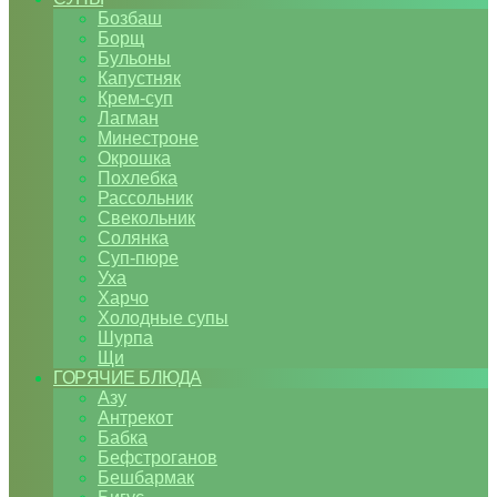
Бозбаш
Борщ
Бульоны
Капустняк
Крем-суп
Лагман
Минестроне
Окрошка
Похлебка
Рассольник
Свекольник
Солянка
Суп-пюре
Уха
Харчо
Холодные супы
Шурпа
Щи
ГОРЯЧИЕ БЛЮДА
Азу
Антрекот
Бабка
Бефстроганов
Бешбармак