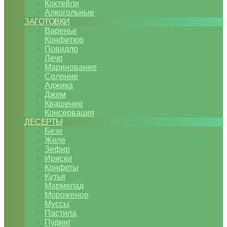
Коктейли
Алкогольные
ЗАГОТОВКИ
Варенье
Конфитюр
Повидло
Лечо
Маринование
Соление
Аджика
Джем
Квашение
Консервация
ДЕСЕРТЫ
Безе
Желе
Зефир
Ириски
Конфеты
Кутья
Мармелад
Мороженое
Муссы
Пастила
Пудинг