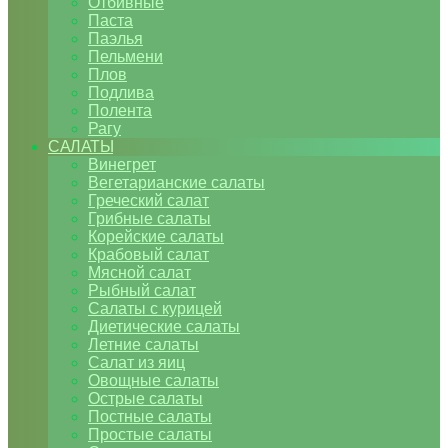
Отбивные
Паста
Паэлья
Пельмени
Плов
Подлива
Полента
Рагу
САЛАТЫ
Винегрет
Вегетарианские салаты
Греческий салат
Грибные салаты
Корейские салаты
Крабовый салат
Мясной салат
Рыбный салат
Салаты с курицей
Диетические салаты
Летние салаты
Салат из яиц
Овощные салаты
Острые салаты
Постные салаты
Простые салаты