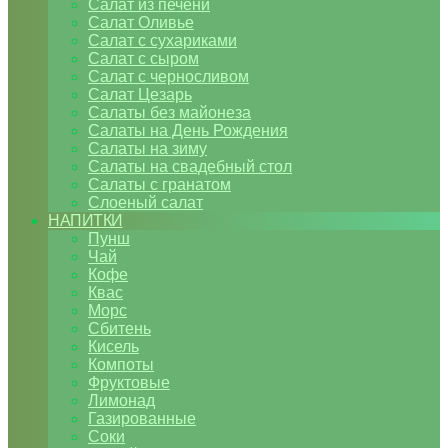
Салат из печени
Салат Оливье
Салат с сухариками
Салат с сыром
Салат с черносливом
Салат Цезарь
Салаты без майонеза
Салаты на День Рождения
Салаты на зиму
Салаты на свадебный стол
Салаты с гранатом
Слоеный салат
НАПИТКИ
Пунш
Чай
Кофе
Квас
Морс
Сбитень
Кисель
Компоты
Фруктовые
Лимонад
Газированные
Соки