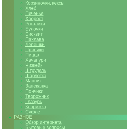
Корзиночки, кексы
Хлеб
Печенье
Хворост
Рогалики
Булочки
Бисквит
Пахлава
Лепешки
Пряники
Пицца
Хачапури
Чизкейк
Штрудель
Шарлотка
Манник
Запеканка
Пончики
Творожник
Глазурь
Коврижка
Суфле
РАЗНОЕ
Обзор интернета
Бытовые вопросы