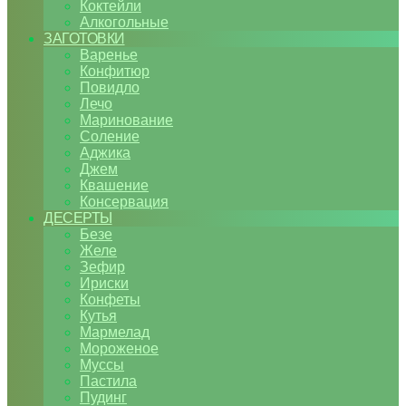
Коктейли
Алкогольные
ЗАГОТОВКИ
Варенье
Конфитюр
Повидло
Лечо
Маринование
Соление
Аджика
Джем
Квашение
Консервация
ДЕСЕРТЫ
Безе
Желе
Зефир
Ириски
Конфеты
Кутья
Мармелад
Мороженое
Муссы
Пастила
Пудинг