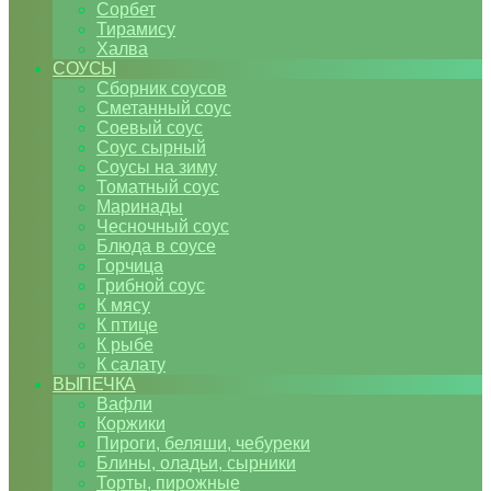
Сорбет
Тирамису
Халва
СОУСЫ
Сборник соусов
Сметанный соус
Соевый соус
Соус сырный
Соусы на зиму
Томатный соус
Маринады
Чесночный соус
Блюда в соусе
Горчица
Грибной соус
К мясу
К птице
К рыбе
К салату
ВЫПЕЧКА
Вафли
Коржики
Пироги, беляши, чебуреки
Блины, оладьи, сырники
Торты, пирожные