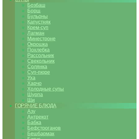
Бозбаш
Борщ
Бульоны
Капустняк
Крем-суп
Лагман
Минестроне
Окрошка
Похлебка
Рассольник
Свекольник
Солянка
Суп-пюре
Уха
Харчо
Холодные супы
Шурпа
Щи
ГОРЯЧИЕ БЛЮДА
Азу
Антрекот
Бабка
Бефстроганов
Бешбармак