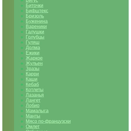
Бигус
Биточки
Бифштекс
Бризоль
Буженина
Вареники
Галушки
Голубцы
Гуляш
Долма
Ежики
Жаркое
Жульен
Зразы
Карри
Каши
Кебаб
Котлеты
Лазанья
Лангет
Лобио
Мамалыга
Манты
Мясо по-французски
Омлет