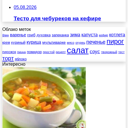
05.08.2026
Тесто для чебуреков на кефире
Облако меток
зима
котлета
варенье
капуста
гриб
духовка
запеканка
блин
кефир
пирог
печенье
курица
мультиварке
куриный
крем
мясо
огурец
салат
соус
помидор
пирожок
пицца
простой
рецепт
творожный
тест
торт
яблоко
Интересно