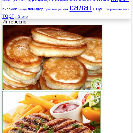
салат
соус
помидор
пирожок
пицца
простой
рецепт
творожный
тест
торт
яблоко
Интересно