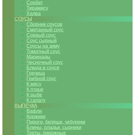
Сорбет
Тирамису
Халва
СОУСЫ
Сборник соусов
Сметанный соус
Соевый соус
Соус сырный
Соусы на зиму
Томатный соус
Маринады
Чесночный соус
Блюда в соусе
Горчица
Грибной соус
К мясу
К птице
К рыбе
К салату
ВЫПЕЧКА
Вафли
Коржики
Пироги, беляши, чебуреки
Блины, оладьи, сырники
Торты, пирожные