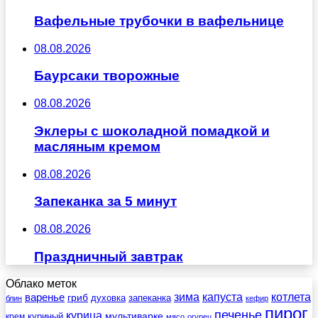
Вафельные трубочки в вафельнице
08.08.2026
Баурсаки творожные
08.08.2026
Эклеры с шоколадной помадкой и
масляным кремом
08.08.2026
Запеканка за 5 минут
08.08.2026
Праздничный завтрак
Облако меток
зима
котлета
варенье
капуста
гриб
духовка
запеканка
блин
кефир
пирог
печенье
курица
мультиварке
куриный
крем
мясо
огурец