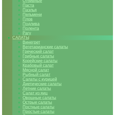
Отбивные
Паста
Паэлья
Пельмени
Плов
Подлива
Полента
Рагу
САЛАТЫ
Винегрет
Вегетарианские салаты
Греческий салат
Грибные салаты
Корейские салаты
Крабовый салат
Мясной салат
Рыбный салат
Салаты с курицей
Диетические салаты
Летние салаты
Салат из яиц
Овощные салаты
Острые салаты
Постные салаты
Простые салаты