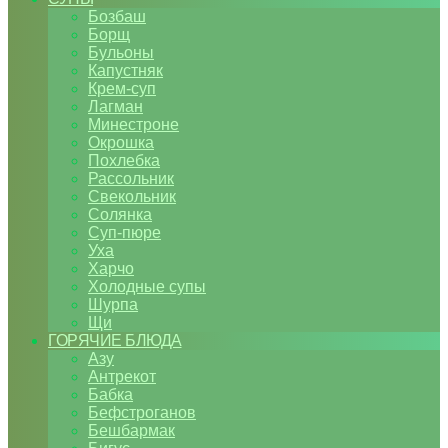
Бозбаш
Борщ
Бульоны
Капустняк
Крем-суп
Лагман
Минестроне
Окрошка
Похлебка
Рассольник
Свекольник
Солянка
Суп-пюре
Уха
Харчо
Холодные супы
Шурпа
Щи
ГОРЯЧИЕ БЛЮДА
Азу
Антрекот
Бабка
Бефстроганов
Бешбармак