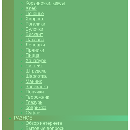
Корзиночки, кексы
Хлеб
Печенье
Хворост
Рогалики
Булочки
Бисквит
Пахлава
Лепешки
Пряники
Пицца
Хачапури
Чизкейк
Штрудель
Шарлотка
Манник
Запеканка
Пончики
Творожник
Глазурь
Коврижка
Суфле
РАЗНОЕ
Обзор интернета
Бытовые вопросы