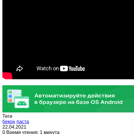
Теги
бекон
паста
22.04.2021
0
Время чтения: 1 минута