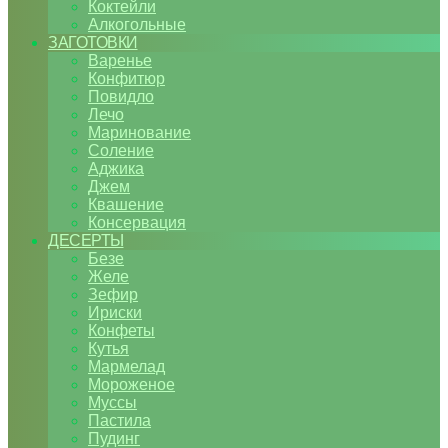
Коктейли
Алкогольные
ЗАГОТОВКИ
Варенье
Конфитюр
Повидло
Лечо
Маринование
Соление
Аджика
Джем
Квашение
Консервация
ДЕСЕРТЫ
Безе
Желе
Зефир
Ириски
Конфеты
Кутья
Мармелад
Мороженое
Муссы
Пастила
Пудинг