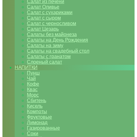
Салат из печени
Салат Оливье
Салат с сухариками
Салат с сыром
Салат с черносливом
Салат Цезарь
Салаты без майонеза
Салаты на День Рождения
Салаты на зиму
Салаты на свадебный стол
Салаты с гранатом
Слоеный салат
НАПИТКИ
Пунш
Чай
Кофе
Квас
Морс
Сбитень
Кисель
Компоты
Фруктовые
Лимонад
Газированные
Соки