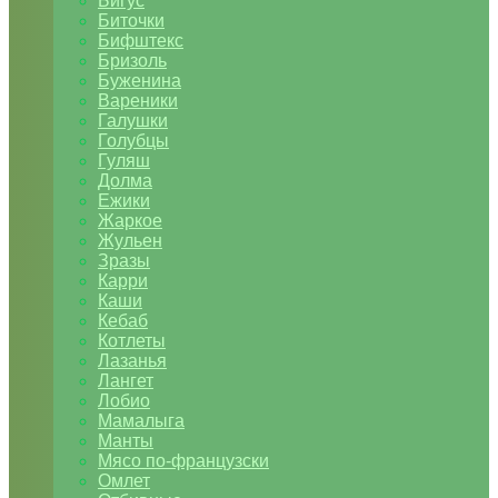
Бигус
Биточки
Бифштекс
Бризоль
Буженина
Вареники
Галушки
Голубцы
Гуляш
Долма
Ежики
Жаркое
Жульен
Зразы
Карри
Каши
Кебаб
Котлеты
Лазанья
Лангет
Лобио
Мамалыга
Манты
Мясо по-французски
Омлет