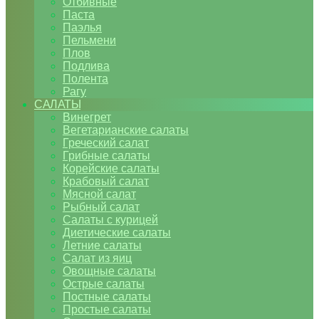
Отбивные
Паста
Паэлья
Пельмени
Плов
Подлива
Полента
Рагу
САЛАТЫ
Винегрет
Вегетарианские салаты
Греческий салат
Грибные салаты
Корейские салаты
Крабовый салат
Мясной салат
Рыбный салат
Салаты с курицей
Диетические салаты
Летние салаты
Салат из яиц
Овощные салаты
Острые салаты
Постные салаты
Простые салаты