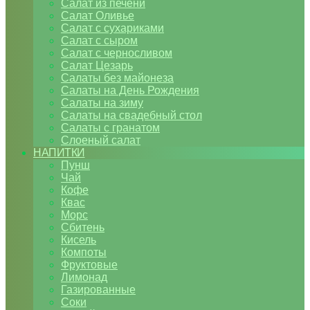
Салат из печени
Салат Оливье
Салат с сухариками
Салат с сыром
Салат с черносливом
Салат Цезарь
Салаты без майонеза
Салаты на День Рождения
Салаты на зиму
Салаты на свадебный стол
Салаты с гранатом
Слоеный салат
НАПИТКИ
Пунш
Чай
Кофе
Квас
Морс
Сбитень
Кисель
Компоты
Фруктовые
Лимонад
Газированные
Соки