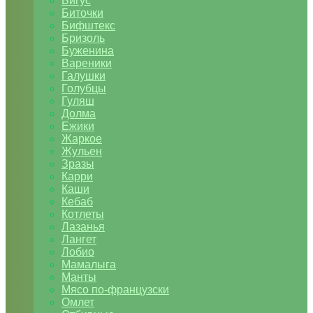
Бигус
Биточки
Бифштекс
Бризоль
Буженина
Вареники
Галушки
Голубцы
Гуляш
Долма
Ежики
Жаркое
Жульен
Зразы
Карри
Каши
Кебаб
Котлеты
Лазанья
Лангет
Лобио
Мамалыга
Манты
Мясо по-французски
Омлет