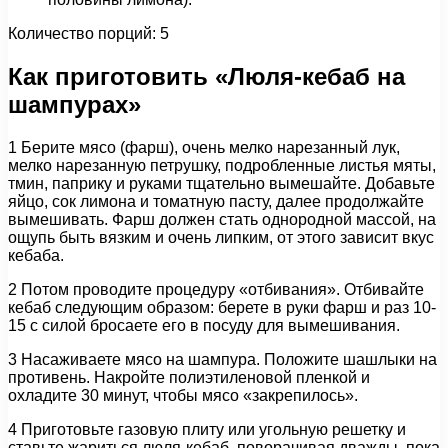
Количество порций: 5
Как приготовить «Люля-кебаб на
шампурах»
1 Берите мясо (фарш), очень мелко нарезанный лук,
мелко нарезанную петрушку, подробленные листья мяты,
тмин, паприку и руками тщательно вымешайте. Добавьте
яйцо, сок лимона и томатную пасту, далее продолжайте
вымешивать. Фарш должен стать однородной массой, на
ощупь быть вязким и очень липким, от этого зависит вкус
кебаба.
2 Потом проводите процедуру «отбивания». Отбивайте
кебаб следующим образом: берете в руки фарш и раз 10-
15 с силой бросаете его в посуду для вымешивания.
3 Насаживаете мясо на шампура. Положите шашлыки на
противень. Накройте полиэтиленовой пленкой и
охладите 30 минут, чтобы мясо «закрепилось».
4 Приготовьте газовую плиту или угольную решетку и
ставьте жариться люля-кебаб, поворачивая дважды, пока