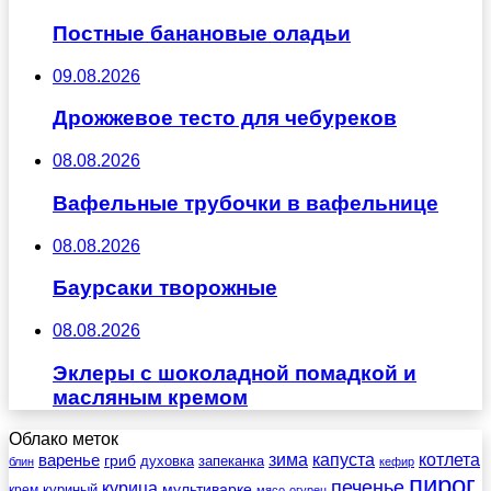
Постные банановые оладьи
09.08.2026
Дрожжевое тесто для чебуреков
08.08.2026
Вафельные трубочки в вафельнице
08.08.2026
Баурсаки творожные
08.08.2026
Эклеры с шоколадной помадкой и
масляным кремом
Облако меток
зима
котлета
варенье
капуста
гриб
духовка
запеканка
блин
кефир
пирог
печенье
курица
мультиварке
куриный
крем
мясо
огурец