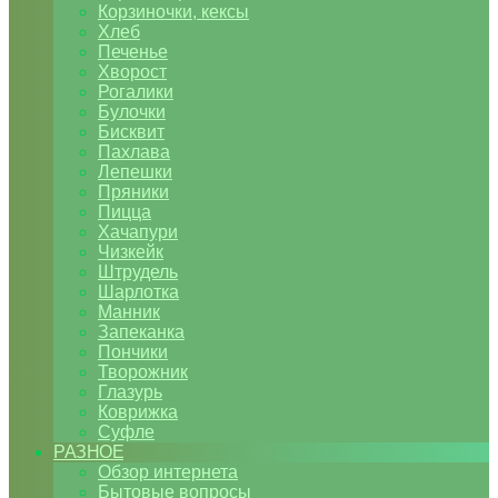
Корзиночки, кексы
Хлеб
Печенье
Хворост
Рогалики
Булочки
Бисквит
Пахлава
Лепешки
Пряники
Пицца
Хачапури
Чизкейк
Штрудель
Шарлотка
Манник
Запеканка
Пончики
Творожник
Глазурь
Коврижка
Суфле
РАЗНОЕ
Обзор интернета
Бытовые вопросы