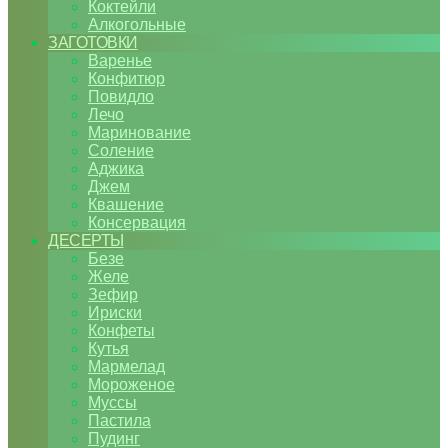
Коктейли
Алкогольные
ЗАГОТОВКИ
Варенье
Конфитюр
Повидло
Лечо
Маринование
Соление
Аджика
Джем
Квашение
Консервация
ДЕСЕРТЫ
Безе
Желе
Зефир
Ириски
Конфеты
Кутья
Мармелад
Мороженое
Муссы
Пастила
Пудинг