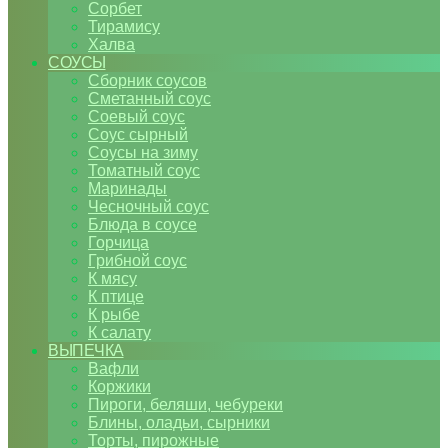
Сорбет
Тирамису
Халва
СОУСЫ
Сборник соусов
Сметанный соус
Соевый соус
Соус сырный
Соусы на зиму
Томатный соус
Маринады
Чесночный соус
Блюда в соусе
Горчица
Грибной соус
К мясу
К птице
К рыбе
К салату
ВЫПЕЧКА
Вафли
Коржики
Пироги, беляши, чебуреки
Блины, оладьи, сырники
Торты, пирожные