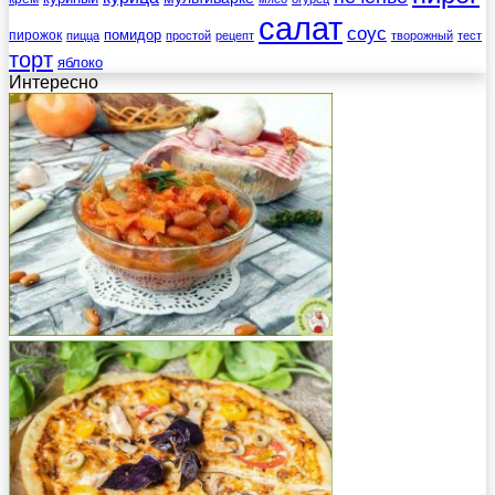
салат
соус
помидор
пирожок
пицца
простой
рецепт
творожный
тест
торт
яблоко
Интересно