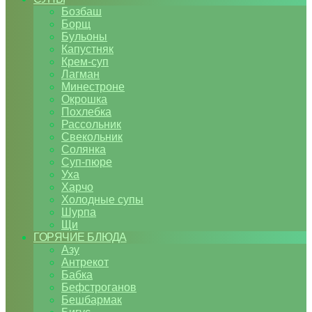
Бозбаш
Борщ
Бульоны
Капустняк
Крем-суп
Лагман
Минестроне
Окрошка
Похлебка
Рассольник
Свекольник
Солянка
Суп-пюре
Уха
Харчо
Холодные супы
Шурпа
Щи
ГОРЯЧИЕ БЛЮДА
Азу
Антрекот
Бабка
Бефстроганов
Бешбармак