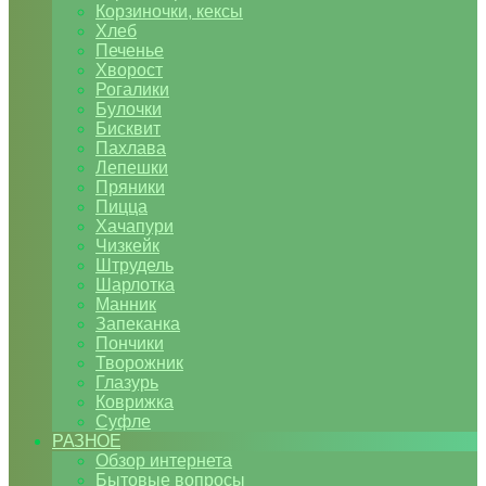
Корзиночки, кексы
Хлеб
Печенье
Хворост
Рогалики
Булочки
Бисквит
Пахлава
Лепешки
Пряники
Пицца
Хачапури
Чизкейк
Штрудель
Шарлотка
Манник
Запеканка
Пончики
Творожник
Глазурь
Коврижка
Суфле
РАЗНОЕ
Обзор интернета
Бытовые вопросы