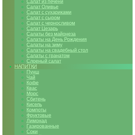
Салат из печени
Салат Оливье
Салат с сухариками
Салат с сыром
Салат с черносливом
Салат Цезарь
Салаты без майонеза
Салаты на День Рождения
Салаты на зиму
Салаты на свадебный стол
Салаты с гранатом
Слоеный салат
НАПИТКИ
Пунш
Чай
Кофе
Квас
Морс
Сбитень
Кисель
Компоты
Фруктовые
Лимонад
Газированные
Соки