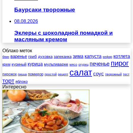
Баурсаки творожные
08.08.2026
Эклеры с шоколадной помадкой и
масляным кремом
Облако меток
зима
котлета
варенье
капуста
гриб
духовка
запеканка
блин
кефир
пирог
печенье
курица
мультиварке
куриный
крем
мясо
огурец
салат
соус
помидор
пирожок
пицца
простой
рецепт
творожный
тест
торт
яблоко
Интересно