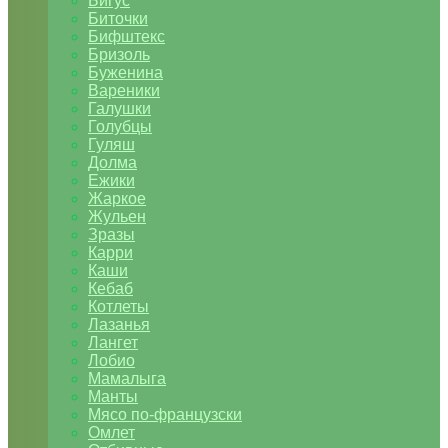
Бигус
Биточки
Бифштекс
Бризоль
Буженина
Вареники
Галушки
Голубцы
Гуляш
Долма
Ежики
Жаркое
Жульен
Зразы
Карри
Каши
Кебаб
Котлеты
Лазанья
Лангет
Лобио
Мамалыга
Манты
Мясо по-французски
Омлет