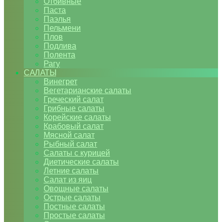
Отбивные
Паста
Паэлья
Пельмени
Плов
Подлива
Полента
Рагу
САЛАТЫ
Винегрет
Вегетарианские салаты
Греческий салат
Грибные салаты
Корейские салаты
Крабовый салат
Мясной салат
Рыбный салат
Салаты с курицей
Диетические салаты
Летние салаты
Салат из яиц
Овощные салаты
Острые салаты
Постные салаты
Простые салаты