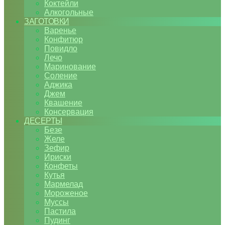
Коктейли
Алкогольные
ЗАГОТОВКИ
Варенье
Конфитюр
Повидло
Лечо
Маринование
Соление
Аджика
Джем
Квашение
Консервация
ДЕСЕРТЫ
Безе
Желе
Зефир
Ириски
Конфеты
Кутья
Мармелад
Мороженое
Муссы
Пастила
Пудинг