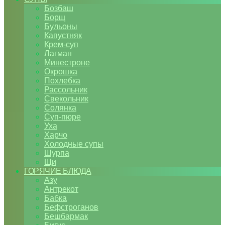
Бозбаш
Борщ
Бульоны
Капустняк
Крем-суп
Лагман
Минестроне
Окрошка
Похлебка
Рассольник
Свекольник
Солянка
Суп-пюре
Уха
Харчо
Холодные супы
Шурпа
Щи
ГОРЯЧИЕ БЛЮДА
Азу
Антрекот
Бабка
Бефстроганов
Бешбармак