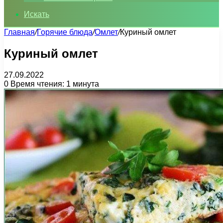
Искать
Главная
/
Горячие блюда
/
Омлет
/
Куриный омлет
Куриный омлет
27.09.2022
0
Время чтения: 1 минута