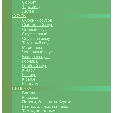
Сорбет
Тирамису
Халва
СОУСЫ
Сборник соусов
Сметанный соус
Соевый соус
Соус сырный
Соусы на зиму
Томатный соус
Маринады
Чесночный соус
Блюда в соусе
Горчица
Грибной соус
К мясу
К птице
К рыбе
К салату
ВЫПЕЧКА
Вафли
Коржики
Пироги, беляши, чебуреки
Блины, оладьи, сырники
Торты, пирожные