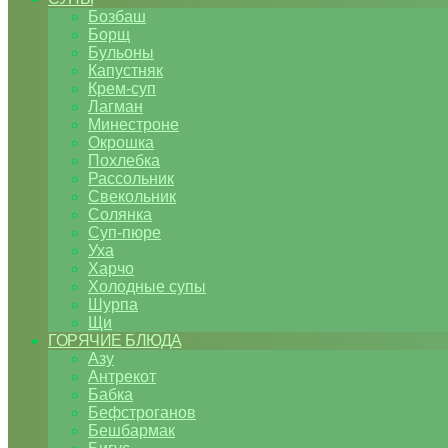
Бозбаш
Борщ
Бульоны
Капустняк
Крем-суп
Лагман
Минестроне
Окрошка
Похлебка
Рассольник
Свекольник
Солянка
Суп-пюре
Уха
Харчо
Холодные супы
Шурпа
Щи
ГОРЯЧИЕ БЛЮДА
Азу
Антрекот
Бабка
Бефстроганов
Бешбармак