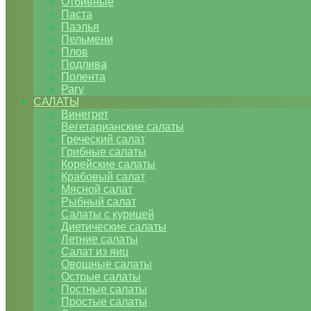
Отбивные
Паста
Паэлья
Пельмени
Плов
Подлива
Полента
Рагу
САЛАТЫ
Винегрет
Вегетарианские салаты
Греческий салат
Грибные салаты
Корейские салаты
Крабовый салат
Мясной салат
Рыбный салат
Салаты с курицей
Диетические салаты
Летние салаты
Салат из яиц
Овощные салаты
Острые салаты
Постные салаты
Простые салаты