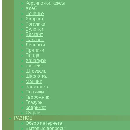
Корзиночки, кексы
Хлеб
Печенье
Хворост
Рогалики
Булочки
Бисквит
Пахлава
Лепешки
Пряники
Пицца
Хачапури
Чизкейк
Штрудель
Шарлотка
Манник
Запеканка
Пончики
Творожник
Глазурь
Коврижка
Суфле
РАЗНОЕ
Обзор интернета
Бытовые вопросы