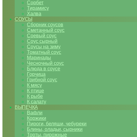
Сорбет
Тирамису
Халва
СОУСЫ
Сборник соусов
Сметанный соус
Соевый соус
Соус сырный
Соусы на зиму
Томатный соус
Маринады
Чесночный соус
Блюда в соусе
Горчица
Грибной соус
К мясу
К птице
К рыбе
К салату
ВЫПЕЧКА
Вафли
Коржики
Пироги, беляши, чебуреки
Блины, оладьи, сырники
Торты, пирожные