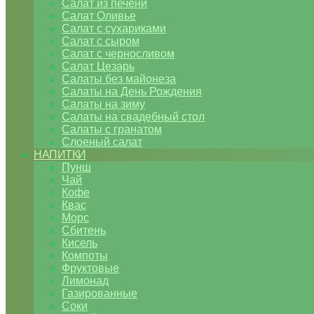
Салат из печени
Салат Оливье
Салат с сухариками
Салат с сыром
Салат с черносливом
Салат Цезарь
Салаты без майонеза
Салаты на День Рождения
Салаты на зиму
Салаты на свадебный стол
Салаты с гранатом
Слоеный салат
НАПИТКИ
Пунш
Чай
Кофе
Квас
Морс
Сбитень
Кисель
Компоты
Фруктовые
Лимонад
Газированные
Соки