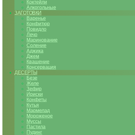
Коктейли
Алкогольные
ЗАГОТОВКИ
Варенье
Конфитюр
Повидло
Лечо
Маринование
Соление
Аджика
Джем
Квашение
Консервация
ДЕСЕРТЫ
Безе
Желе
Зефир
Ириски
Конфеты
Кутья
Мармелад
Мороженое
Муссы
Пастила
Пудинг