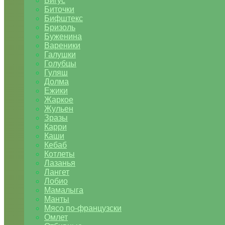
Бигус
Биточки
Бифштекс
Бризоль
Буженина
Вареники
Галушки
Голубцы
Гуляш
Долма
Ежики
Жаркое
Жульен
Зразы
Карри
Каши
Кебаб
Котлеты
Лазанья
Лангет
Лобио
Мамалыга
Манты
Мясо по-французски
Омлет