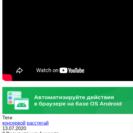
Теги
консервой
расстегай
13.07.2020