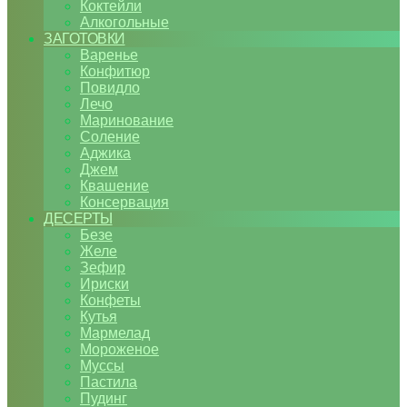
Коктейли
Алкогольные
ЗАГОТОВКИ
Варенье
Конфитюр
Повидло
Лечо
Маринование
Соление
Аджика
Джем
Квашение
Консервация
ДЕСЕРТЫ
Безе
Желе
Зефир
Ириски
Конфеты
Кутья
Мармелад
Мороженое
Муссы
Пастила
Пудинг