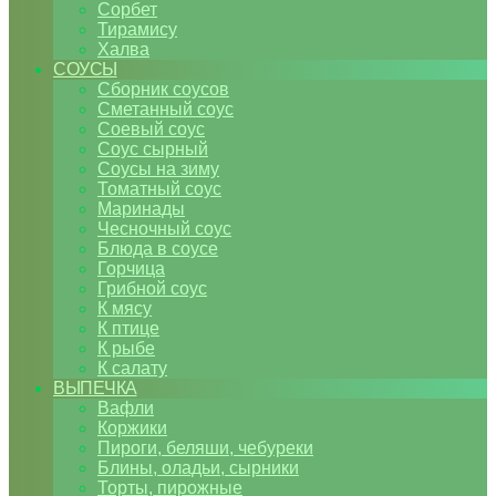
Сорбет
Тирамису
Халва
СОУСЫ
Сборник соусов
Сметанный соус
Соевый соус
Соус сырный
Соусы на зиму
Томатный соус
Маринады
Чесночный соус
Блюда в соусе
Горчица
Грибной соус
К мясу
К птице
К рыбе
К салату
ВЫПЕЧКА
Вафли
Коржики
Пироги, беляши, чебуреки
Блины, оладьи, сырники
Торты, пирожные