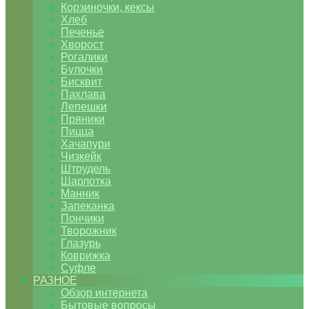
Корзиночки, кексы
Хлеб
Печенье
Хворост
Рогалики
Булочки
Бисквит
Пахлава
Лепешки
Пряники
Пицца
Хачапури
Чизкейк
Штрудель
Шарлотка
Манник
Запеканка
Пончики
Творожник
Глазурь
Коврижка
Суфле
РАЗНОЕ
Обзор интернета
Бытовые вопросы