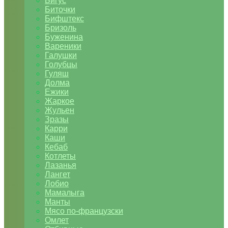
Бигус
Биточки
Бифштекс
Бризоль
Буженина
Вареники
Галушки
Голубцы
Гуляш
Долма
Ежики
Жаркое
Жульен
Зразы
Карри
Каши
Кебаб
Котлеты
Лазанья
Лангет
Лобио
Мамалыга
Манты
Мясо по-французски
Омлет