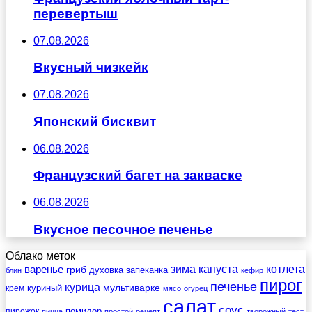
перевертыш
07.08.2026
Вкусный чизкейк
07.08.2026
Японский бисквит
06.08.2026
Французский багет на закваске
06.08.2026
Вкусное песочное печенье
Облако меток
зима
котлета
варенье
капуста
гриб
духовка
запеканка
блин
кефир
пирог
печенье
курица
мультиварке
куриный
крем
мясо
огурец
салат
соус
помидор
пирожок
пицца
простой
рецепт
творожный
тест