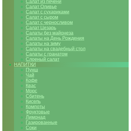
Салат из печени
Салат Оливье
Салат с сухариками
Салат с сыром
Салат с черносливом
Салат Цезарь
Салаты без майонеза
Салаты на День Рождения
Салаты на зиму
Салаты на свадебный стол
Салаты с гранатом
Слоеный салат
НАПИТКИ
Пунш
Чай
Кофе
Квас
Морс
Сбитень
Кисель
Компоты
Фруктовые
Лимонад
Газированные
Соки