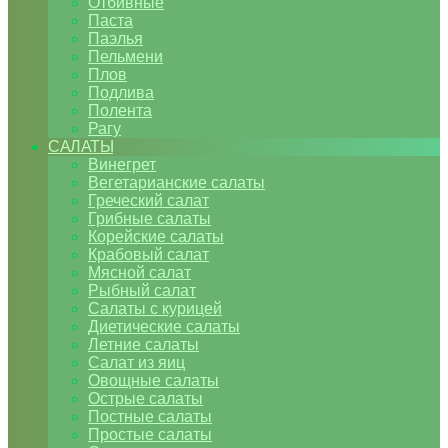
Отбивные
Паста
Паэлья
Пельмени
Плов
Подлива
Полента
Рагу
САЛАТЫ
Винегрет
Вегетарианские салаты
Греческий салат
Грибные салаты
Корейские салаты
Крабовый салат
Мясной салат
Рыбный салат
Салаты с курицей
Диетические салаты
Летние салаты
Салат из яиц
Овощные салаты
Острые салаты
Постные салаты
Простые салаты