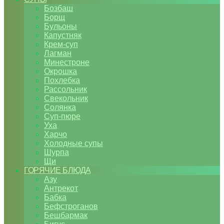
Бозбаш
Борщ
Бульоны
Капустняк
Крем-суп
Лагман
Минестроне
Окрошка
Похлебка
Рассольник
Свекольник
Солянка
Суп-пюре
Уха
Харчо
Холодные супы
Шурпа
Щи
ГОРЯЧИЕ БЛЮДА
Азу
Антрекот
Бабка
Бефстроганов
Бешбармак