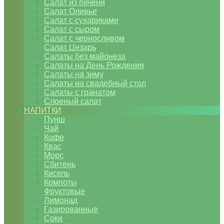
Салат из печени
Салат Оливье
Салат с сухариками
Салат с сыром
Салат с черносливом
Салат Цезарь
Салаты без майонеза
Салаты на День Рождения
Салаты на зиму
Салаты на свадебный стол
Салаты с гранатом
Слоеный салат
НАПИТКИ
Пунш
Чай
Кофе
Квас
Морс
Сбитень
Кисель
Компоты
Фруктовые
Лимонад
Газированные
Соки