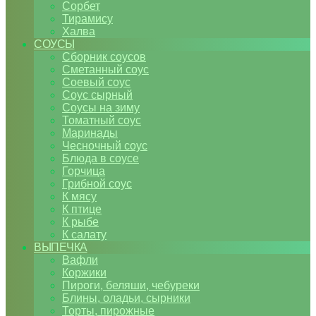
Сорбет
Тирамису
Халва
СОУСЫ
Сборник соусов
Сметанный соус
Соевый соус
Соус сырный
Соусы на зиму
Томатный соус
Маринады
Чесночный соус
Блюда в соусе
Горчица
Грибной соус
К мясу
К птице
К рыбе
К салату
ВЫПЕЧКА
Вафли
Коржики
Пироги, беляши, чебуреки
Блины, оладьи, сырники
Торты, пирожные