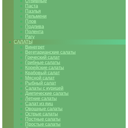
Отбивные
Паста
Паэлья
Пельмени
Плов
Подлива
Полента
Рагу
САЛАТЫ
Винегрет
Вегетарианские салаты
Греческий салат
Грибные салаты
Корейские салаты
Крабовый салат
Мясной салат
Рыбный салат
Салаты с курицей
Диетические салаты
Летние салаты
Салат из яиц
Овощные салаты
Острые салаты
Постные салаты
Простые салаты