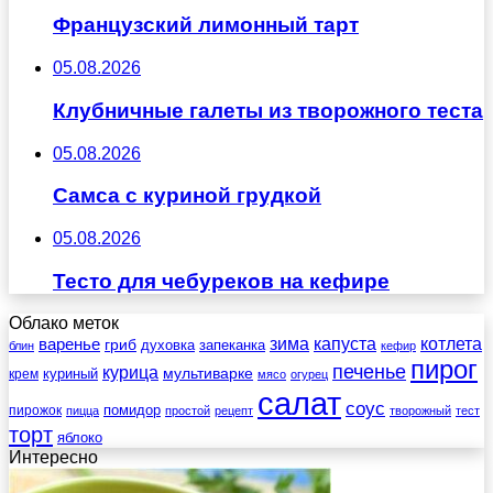
Французский лимонный тарт
05.08.2026
Клубничные галеты из творожного теста
05.08.2026
Самса с куриной грудкой
05.08.2026
Тесто для чебуреков на кефире
Облако меток
зима
котлета
варенье
капуста
гриб
духовка
запеканка
блин
кефир
пирог
печенье
курица
мультиварке
куриный
крем
мясо
огурец
салат
соус
помидор
пирожок
пицца
простой
рецепт
творожный
тест
торт
яблоко
Интересно