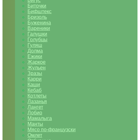
Бигус
Биточки
Бифштекс
Бризоль
Буженина
Вареники
Галушки
Голубцы
Гуляш
Долма
Ежики
Жаркое
Жульен
Зразы
Карри
Каши
Кебаб
Котлеты
Лазанья
Лангет
Лобио
Мамалыга
Манты
Мясо по-французски
Омлет