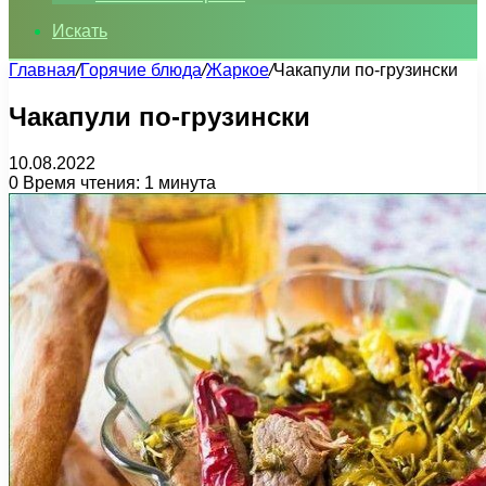
Искать
Главная
/
Горячие блюда
/
Жаркое
/
Чакапули по-грузински
Чакапули по-грузински
10.08.2022
0
Время чтения: 1 минута