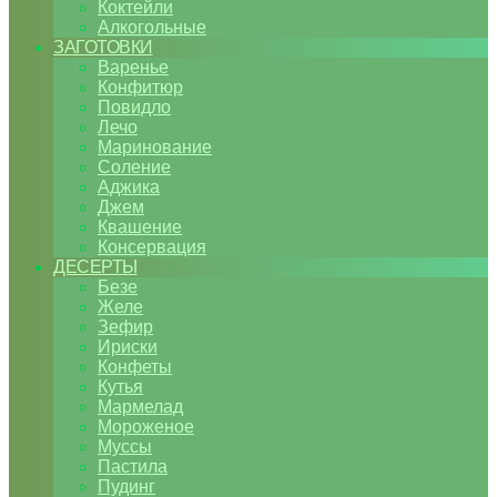
Коктейли
Алкогольные
ЗАГОТОВКИ
Варенье
Конфитюр
Повидло
Лечо
Маринование
Соление
Аджика
Джем
Квашение
Консервация
ДЕСЕРТЫ
Безе
Желе
Зефир
Ириски
Конфеты
Кутья
Мармелад
Мороженое
Муссы
Пастила
Пудинг