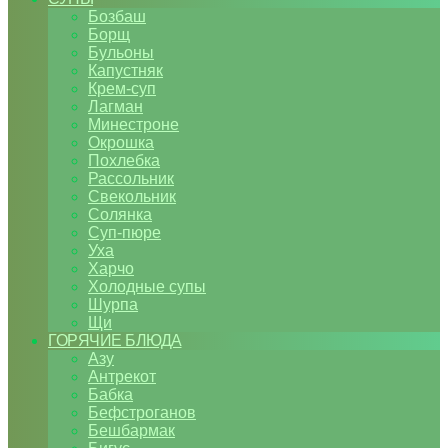
Бозбаш
Борщ
Бульоны
Капустняк
Крем-суп
Лагман
Минестроне
Окрошка
Похлебка
Рассольник
Свекольник
Солянка
Суп-пюре
Уха
Харчо
Холодные супы
Шурпа
Щи
ГОРЯЧИЕ БЛЮДА
Азу
Антрекот
Бабка
Бефстроганов
Бешбармак