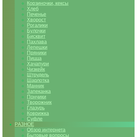
Корзиночки, кексы
Хлеб
Печенье
Хворост
Рогалики
Булочки
Бисквит
Пахлава
Лепешки
Пряники
Пицца
Хачапури
Чизкейк
Штрудель
Шарлотка
Манник
Запеканка
Пончики
Творожник
Глазурь
Коврижка
Суфле
РАЗНОЕ
Обзор интернета
Бытовые вопросы