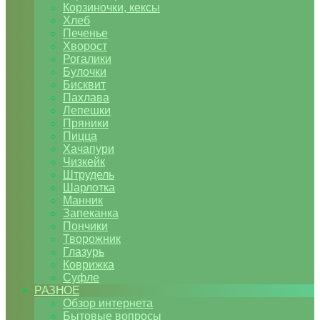
Корзиночки, кексы
Хлеб
Печенье
Хворост
Рогалики
Булочки
Бисквит
Пахлава
Лепешки
Пряники
Пицца
Хачапури
Чизкейк
Штрудель
Шарлотка
Манник
Запеканка
Пончики
Творожник
Глазурь
Коврижка
Суфле
РАЗНОЕ
Обзор интернета
Бытовые вопросы