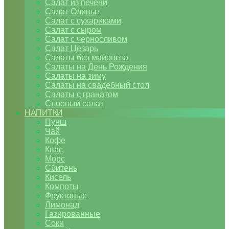
Салат из печени
Салат Оливье
Салат с сухариками
Салат с сыром
Салат с черносливом
Салат Цезарь
Салаты без майонеза
Салаты на День Рождения
Салаты на зиму
Салаты на свадебный стол
Салаты с гранатом
Слоеный салат
НАПИТКИ
Пунш
Чай
Кофе
Квас
Морс
Сбитень
Кисель
Компоты
Фруктовые
Лимонад
Газированные
Соки