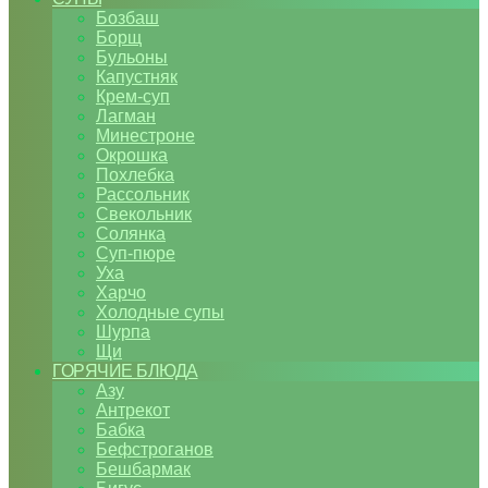
Бозбаш
Борщ
Бульоны
Капустняк
Крем-суп
Лагман
Минестроне
Окрошка
Похлебка
Рассольник
Свекольник
Солянка
Суп-пюре
Уха
Харчо
Холодные супы
Шурпа
Щи
ГОРЯЧИЕ БЛЮДА
Азу
Антрекот
Бабка
Бефстроганов
Бешбармак