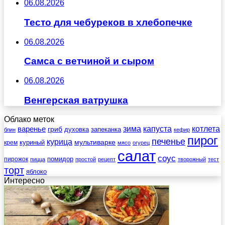
06.08.2026
Тесто для чебуреков в хлебопечке
06.08.2026
Самса с ветчиной и сыром
06.08.2026
Венгерская ватрушка
Облако меток
зима
котлета
варенье
капуста
гриб
духовка
запеканка
блин
кефир
пирог
печенье
курица
мультиварке
куриный
крем
мясо
огурец
салат
соус
помидор
пирожок
пицца
простой
рецепт
творожный
тест
торт
яблоко
Интересно