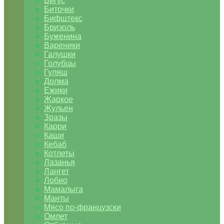
Бигус
Биточки
Бифштекс
Бризоль
Буженина
Вареники
Галушки
Голубцы
Гуляш
Долма
Ежики
Жаркое
Жульен
Зразы
Карри
Каши
Кебаб
Котлеты
Лазанья
Лангет
Лобио
Мамалыга
Манты
Мясо по-французски
Омлет