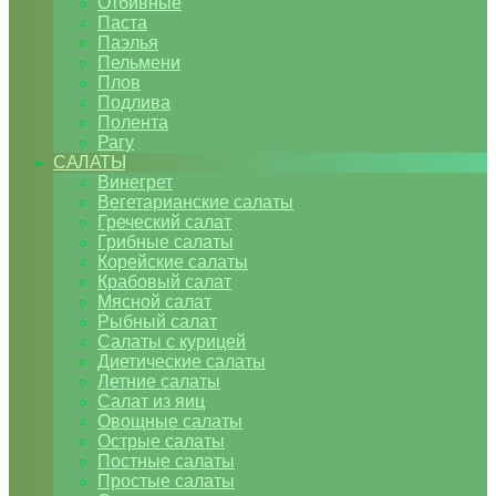
Отбивные
Паста
Паэлья
Пельмени
Плов
Подлива
Полента
Рагу
САЛАТЫ
Винегрет
Вегетарианские салаты
Греческий салат
Грибные салаты
Корейские салаты
Крабовый салат
Мясной салат
Рыбный салат
Салаты с курицей
Диетические салаты
Летние салаты
Салат из яиц
Овощные салаты
Острые салаты
Постные салаты
Простые салаты