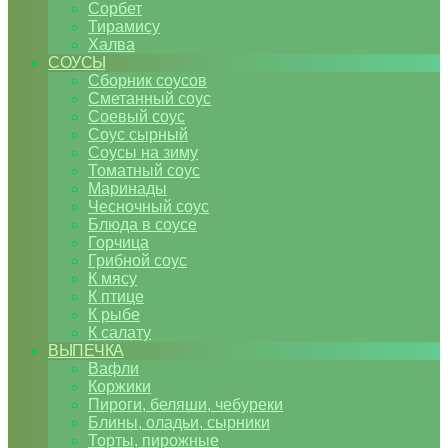
Сорбет
Тирамису
Халва
СОУСЫ
Сборник соусов
Сметанный соус
Соевый соус
Соус сырный
Соусы на зиму
Томатный соус
Маринады
Чесночный соус
Блюда в соусе
Горчица
Грибной соус
К мясу
К птице
К рыбе
К салату
ВЫПЕЧКА
Вафли
Коржики
Пироги, беляши, чебуреки
Блины, оладьи, сырники
Торты, пирожные