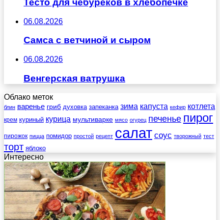
Тесто для чебуреков в хлебопечке
06.08.2026
Самса с ветчиной и сыром
06.08.2026
Венгерская ватрушка
Облако меток
зима
котлета
варенье
капуста
гриб
духовка
запеканка
блин
кефир
пирог
печенье
курица
мультиварке
куриный
крем
мясо
огурец
салат
соус
помидор
пирожок
пицца
простой
рецепт
творожный
тест
торт
яблоко
Интересно