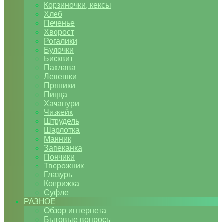
Корзиночки, кексы
Хлеб
Печенье
Хворост
Рогалики
Булочки
Бисквит
Пахлава
Лепешки
Пряники
Пицца
Хачапури
Чизкейк
Штрудель
Шарлотка
Манник
Запеканка
Пончики
Творожник
Глазурь
Коврижка
Суфле
РАЗНОЕ
Обзор интернета
Бытовые вопросы