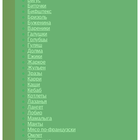
Бигус
Биточки
Бифштекс
Бризоль
Буженина
Вареники
Галушки
Голубцы
Гуляш
Долма
Ежики
Жаркое
Жульен
Зразы
Карри
Каши
Кебаб
Котлеты
Лазанья
Лангет
Лобио
Мамалыга
Манты
Мясо по-французски
Омлет