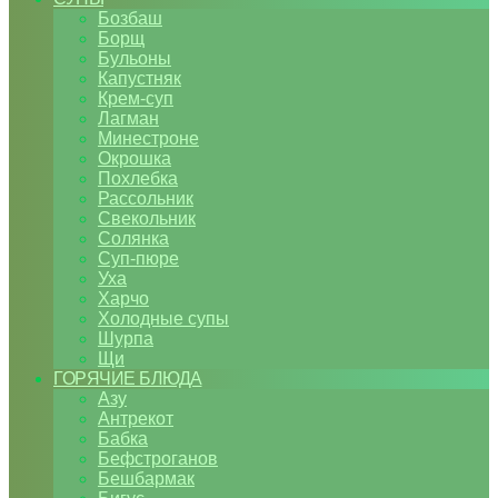
Бозбаш
Борщ
Бульоны
Капустняк
Крем-суп
Лагман
Минестроне
Окрошка
Похлебка
Рассольник
Свекольник
Солянка
Суп-пюре
Уха
Харчо
Холодные супы
Шурпа
Щи
ГОРЯЧИЕ БЛЮДА
Азу
Антрекот
Бабка
Бефстроганов
Бешбармак