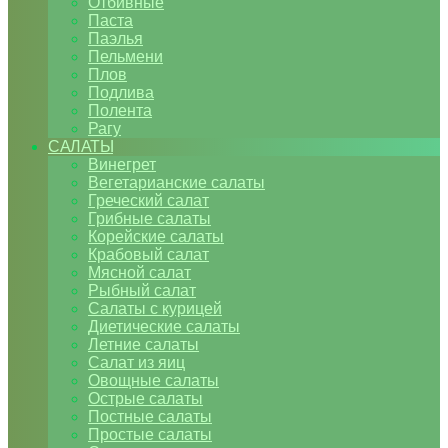
Отбивные
Паста
Паэлья
Пельмени
Плов
Подлива
Полента
Рагу
САЛАТЫ
Винегрет
Вегетарианские салаты
Греческий салат
Грибные салаты
Корейские салаты
Крабовый салат
Мясной салат
Рыбный салат
Салаты с курицей
Диетические салаты
Летние салаты
Салат из яиц
Овощные салаты
Острые салаты
Постные салаты
Простые салаты