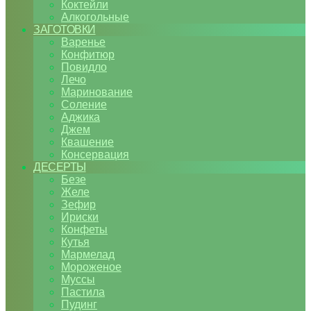
Коктейли
Алкогольные
ЗАГОТОВКИ
Варенье
Конфитюр
Повидло
Лечо
Маринование
Соление
Аджика
Джем
Квашение
Консервация
ДЕСЕРТЫ
Безе
Желе
Зефир
Ириски
Конфеты
Кутья
Мармелад
Мороженое
Муссы
Пастила
Пудинг