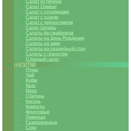
Салат из печени
Салат Оливье
Салат с сухариками
Салат с сыром
Салат с черносливом
Салат Цезарь
Салаты без майонеза
Салаты на День Рождения
Салаты на зиму
Салаты на свадебный стол
Салаты с гранатом
Слоеный салат
НАПИТКИ
Пунш
Чай
Кофе
Квас
Морс
Сбитень
Кисель
Компоты
Фруктовые
Лимонад
Газированные
Соки