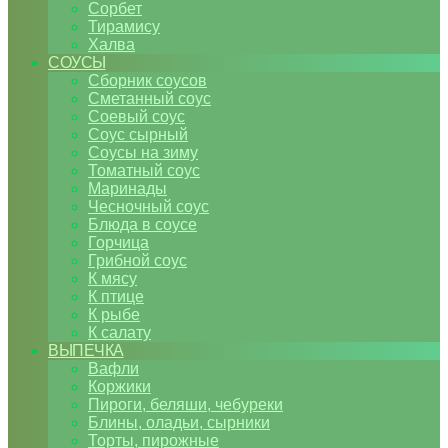
Сорбет
Тирамису
Халва
СОУСЫ
Сборник соусов
Сметанный соус
Соевый соус
Соус сырный
Соусы на зиму
Томатный соус
Маринады
Чесночный соус
Блюда в соусе
Горчица
Грибной соус
К мясу
К птице
К рыбе
К салату
ВЫПЕЧКА
Вафли
Коржики
Пироги, беляши, чебуреки
Блины, оладьи, сырники
Торты, пирожные