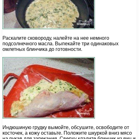
Раскалите сковороду, налейте на нее немного
подсолнечного масла. Выпекайте три одинаковых
омлетных блинчика до готовности.
Индюшиную грудку вымойте, обсушите, освободите от
косточек, а кожу оставьте. Положите шкуркой вниз мясо
на рукав для запекания. Сверху кладите блинчик из яиц и