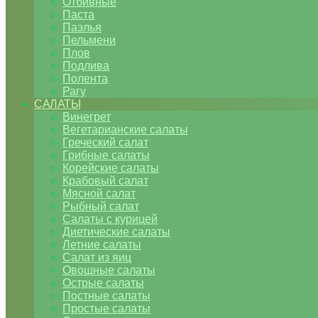
Отбивные
Паста
Паэлья
Пельмени
Плов
Подлива
Полента
Рагу
САЛАТЫ
Винегрет
Вегетарианские салаты
Греческий салат
Грибные салаты
Корейские салаты
Крабовый салат
Мясной салат
Рыбный салат
Салаты с курицей
Диетические салаты
Летние салаты
Салат из яиц
Овощные салаты
Острые салаты
Постные салаты
Простые салаты