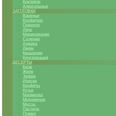
Коктейли
Алкогольные
ЗАГОТОВКИ
Варенье
Конфитюр
Повидло
Лечо
Маринование
Соление
Аджика
Джем
Квашение
Консервация
ДЕСЕРТЫ
Безе
Желе
Зефир
Ириски
Конфеты
Кутья
Мармелад
Мороженое
Муссы
Пастила
Пудинг