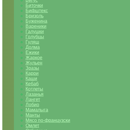
Бигус
Биточки
Бифштекс
Бризоль
Буженина
Вареники
Галушки
Голубцы
Гуляш
Долма
Ежики
Жаркое
Жульен
Зразы
Карри
Каши
Кебаб
Котлеты
Лазанья
Лангет
Лобио
Мамалыга
Манты
Мясо по-французски
Омлет