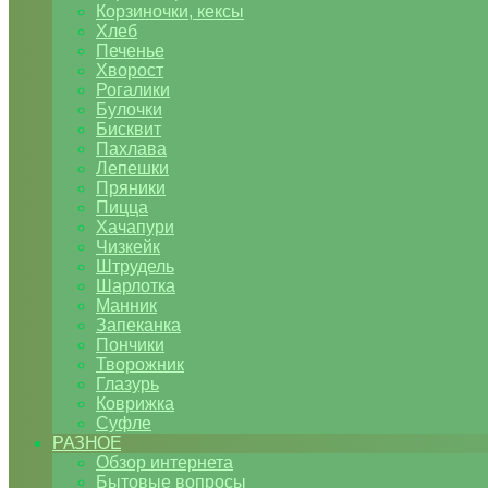
Корзиночки, кексы
Хлеб
Печенье
Хворост
Рогалики
Булочки
Бисквит
Пахлава
Лепешки
Пряники
Пицца
Хачапури
Чизкейк
Штрудель
Шарлотка
Манник
Запеканка
Пончики
Творожник
Глазурь
Коврижка
Суфле
РАЗНОЕ
Обзор интернета
Бытовые вопросы