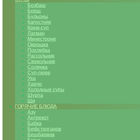
Бозбаш
Борщ
Бульоны
Капустняк
Крем-суп
Лагман
Минестроне
Окрошка
Похлебка
Рассольник
Свекольник
Солянка
Суп-пюре
Уха
Харчо
Холодные супы
Шурпа
Щи
ГОРЯЧИЕ БЛЮДА
Азу
Антрекот
Бабка
Бефстроганов
Бешбармак