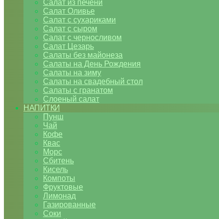
Салат из печени
Салат Оливье
Салат с сухариками
Салат с сыром
Салат с черносливом
Салат Цезарь
Салаты без майонеза
Салаты на День Рождения
Салаты на зиму
Салаты на свадебный стол
Салаты с гранатом
Слоеный салат
НАПИТКИ
Пунш
Чай
Кофе
Квас
Морс
Сбитень
Кисель
Компоты
Фруктовые
Лимонад
Газированные
Соки