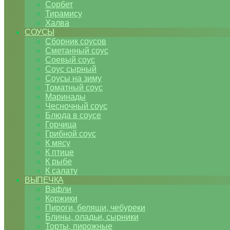
Сорбет
Тирамису
Халва
СОУСЫ
Сборник соусов
Сметанный соус
Соевый соус
Соус сырный
Соусы на зиму
Томатный соус
Маринады
Чесночный соус
Блюда в соусе
Горчица
Грибной соус
К мясу
К птице
К рыбе
К салату
ВЫПЕЧКА
Вафли
Коржики
Пироги, беляши, чебуреки
Блины, оладьи, сырники
Торты, пирожные