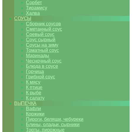
Сорбет
Тирамису
Халва
СОУСЫ
Сборник соусов
Сметанный соус
Соевый соус
Соус сырный
Соусы на зиму
Томатный соус
Маринады
Чесночный соус
Блюда в соусе
Горчица
Грибной соус
К мясу
К птице
К рыбе
К салату
ВЫПЕЧКА
Вафли
Коржики
Пироги, беляши, чебуреки
Блины, оладьи, сырники
Торты, пирожные