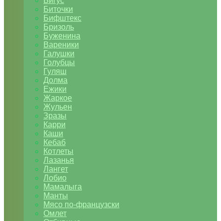
Бигус
Биточки
Бифштекс
Бризоль
Буженина
Вареники
Галушки
Голубцы
Гуляш
Долма
Ежики
Жаркое
Жульен
Зразы
Карри
Каши
Кебаб
Котлеты
Лазанья
Лангет
Лобио
Мамалыга
Манты
Мясо по-французски
Омлет