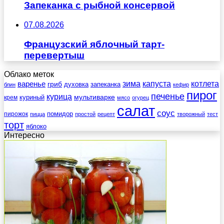
Запеканка с рыбной консервой
07.08.2026
Французский яблочный тарт-
перевертыш
Облако меток
зима
котлета
варенье
капуста
гриб
духовка
запеканка
блин
кефир
пирог
печенье
курица
мультиварке
куриный
крем
мясо
огурец
салат
соус
помидор
пирожок
пицца
простой
рецепт
творожный
тест
торт
яблоко
Интересно