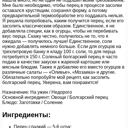
нашла много, но ни один не подошел моим требованиям.
Мне было необходимо, чтобы перец в процессе засолки
оставался хрустящим, сохранял форму, а потому
предварительной термообработке его поддавать нельзя.
Я решила попробовать, каким получится перец, если его
засолить классическим образом. Единственное, я не
добавляла специи, как в огурцы, чтобы не перебивать
вкус перца. Скажу честно, получилось не то, что я
ожидала — получилось лучше! Единственное, соли
нужно добавлять немного больше. Если для огурцов на
трехлитровую банку я кладу 100 г. соли, то для перца
потребуется 150 г. Соленый болгарский перец я часто
подаю в качестве закуски к жареной картошке или
мясным блюдам. Также я добавляю его вместо огурцов в
различные салаты — «Оливье», «Мозаика» и другие.
Обязательно попробуйте мой рецепт, как засолить
болгарский перец. Уверена, вам понравится!
Назначение: На ужин / Недорого
Основной ингредиент: Овощи / Болгарский перец
Блюдо: Заготовки / Соление
Ингредиенты:
Перец сладкий — 5-6 штук;