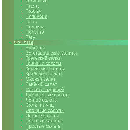
Отбивные
Паста
Паэлья
Пельмени
Плов
Подлива
Полента
Рагу
САЛАТЫ
Винегрет
Вегетарианские салаты
Греческий салат
Грибные салаты
Корейские салаты
Крабовый салат
Мясной салат
Рыбный салат
Салаты с курицей
Диетические салаты
Летние салаты
Салат из яиц
Овощные салаты
Острые салаты
Постные салаты
Простые салаты