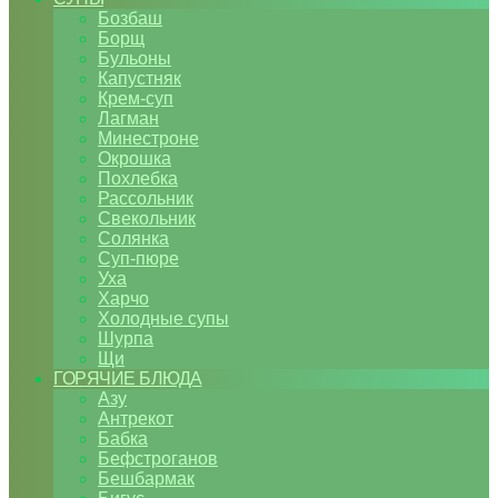
Бозбаш
Борщ
Бульоны
Капустняк
Крем-суп
Лагман
Минестроне
Окрошка
Похлебка
Рассольник
Свекольник
Солянка
Суп-пюре
Уха
Харчо
Холодные супы
Шурпа
Щи
ГОРЯЧИЕ БЛЮДА
Азу
Антрекот
Бабка
Бефстроганов
Бешбармак