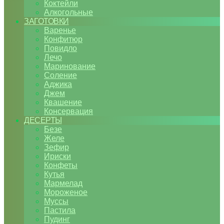
Коктейли
Алкогольные
ЗАГОТОВКИ
Варенье
Конфитюр
Повидло
Лечо
Маринование
Соление
Аджика
Джем
Квашение
Консервация
ДЕСЕРТЫ
Безе
Желе
Зефир
Ириски
Конфеты
Кутья
Мармелад
Мороженое
Муссы
Пастила
Пудинг