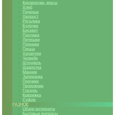
Корзиночки, кексы
Хлеб
Печенье
Хворост
Рогалики
Булочки
Бисквит
Пахлава
Лепешки
Пряники
Пицца
Хачапури
Чизкейк
Штрудель
Шарлотка
Манник
Запеканка
Пончики
Творожник
Глазурь
Коврижка
Суфле
РАЗНОЕ
Обзор интернета
Бытовые вопросы