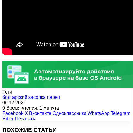
Теги
болгарский
засолка
перец
06.12.2021
0
Время чтения: 1 минута
Facebook
X
Вконтакте
Одноклассники
WhatsApp
Telegram
Viber
Печатать
ПОХОЖИЕ СТАТЬИ