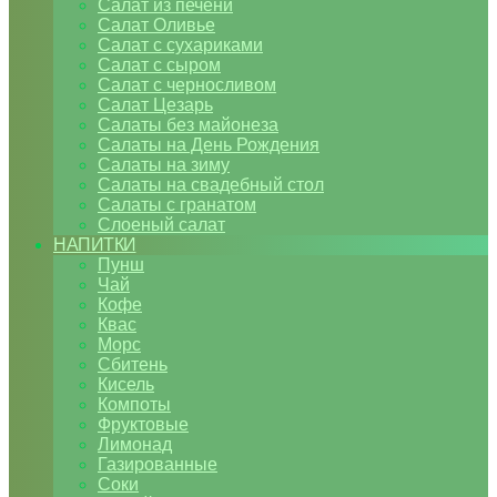
Салат из печени
Салат Оливье
Салат с сухариками
Салат с сыром
Салат с черносливом
Салат Цезарь
Салаты без майонеза
Салаты на День Рождения
Салаты на зиму
Салаты на свадебный стол
Салаты с гранатом
Слоеный салат
НАПИТКИ
Пунш
Чай
Кофе
Квас
Морс
Сбитень
Кисель
Компоты
Фруктовые
Лимонад
Газированные
Соки