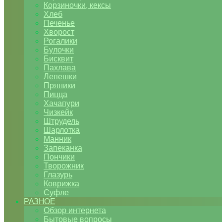
Корзиночки, кексы
Хлеб
Печенье
Хворост
Рогалики
Булочки
Бисквит
Пахлава
Лепешки
Пряники
Пицца
Хачапури
Чизкейк
Штрудель
Шарлотка
Манник
Запеканка
Пончики
Творожник
Глазурь
Коврижка
Суфле
РАЗНОЕ
Обзор интернета
Бытовые вопросы