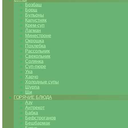
Бозбаш
Борщ
Бульоны
Капустняк
Крем-суп
Лагман
Минестроне
Окрошка
Похлебка
Рассольник
Свекольник
Солянка
Суп-пюре
Уха
Харчо
Холодные супы
Шурпа
Щи
ГОРЯЧИЕ БЛЮДА
Азу
Антрекот
Бабка
Бефстроганов
Бешбармак