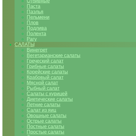
Отбивные
Паста
Паэлья
Пельмени
Плов
Подлива
Полента
Рагу
САЛАТЫ
Винегрет
Вегетарианские салаты
Греческий салат
Грибные салаты
Корейские салаты
Крабовый салат
Мясной салат
Рыбный салат
Салаты с курицей
Диетические салаты
Летние салаты
Салат из яиц
Овощные салаты
Острые салаты
Постные салаты
Простые салаты