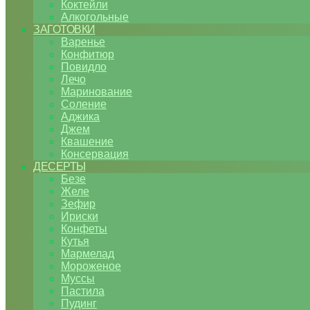
Коктейли
Алкогольные
ЗАГОТОВКИ
Варенье
Конфитюр
Повидло
Лечо
Маринование
Соление
Аджика
Джем
Квашение
Консервация
ДЕСЕРТЫ
Безе
Желе
Зефир
Ириски
Конфеты
Кутья
Мармелад
Мороженое
Муссы
Пастила
Пудинг