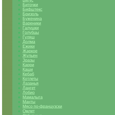
Бигус
Биточки
Бифштекс
Бризоль
Буженина
Вареники
Галушки
Голубцы
Гуляш
Долма
Ежики
Жаркое
Жульен
Зразы
Карри
Каши
Кебаб
Котлеты
Лазанья
Лангет
Лобио
Мамалыга
Манты
Мясо по-французски
Омлет