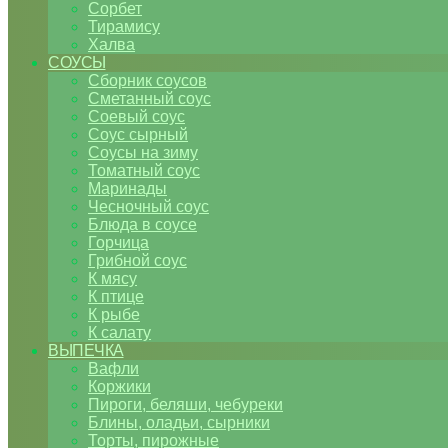
Сорбет
Тирамису
Халва
СОУСЫ
Сборник соусов
Сметанный соус
Соевый соус
Соус сырный
Соусы на зиму
Томатный соус
Маринады
Чесночный соус
Блюда в соусе
Горчица
Грибной соус
К мясу
К птице
К рыбе
К салату
ВЫПЕЧКА
Вафли
Коржики
Пироги, беляши, чебуреки
Блины, оладьи, сырники
Торты, пирожные