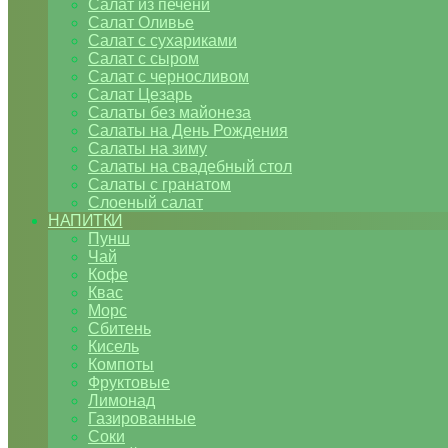
Салат из печени
Салат Оливье
Салат с сухариками
Салат с сыром
Салат с черносливом
Салат Цезарь
Салаты без майонеза
Салаты на День Рождения
Салаты на зиму
Салаты на свадебный стол
Салаты с гранатом
Слоеный салат
НАПИТКИ
Пунш
Чай
Кофе
Квас
Морс
Сбитень
Кисель
Компоты
Фруктовые
Лимонад
Газированные
Соки