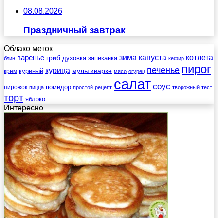
08.08.2026
Праздничный завтрак
Облако меток
зима
котлета
варенье
капуста
гриб
духовка
запеканка
блин
кефир
пирог
печенье
курица
мультиварке
куриный
крем
мясо
огурец
салат
соус
помидор
пирожок
пицца
простой
рецепт
творожный
тест
торт
яблоко
Интересно