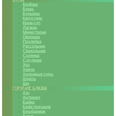
Бозбаш
Борщ
Бульоны
Капустняк
Крем-суп
Лагман
Минестроне
Окрошка
Похлебка
Рассольник
Свекольник
Солянка
Суп-пюре
Уха
Харчо
Холодные супы
Шурпа
Щи
ГОРЯЧИЕ БЛЮДА
Азу
Антрекот
Бабка
Бефстроганов
Бешбармак