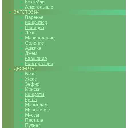
Коктейли
Алкогольные
ЗАГОТОВКИ
Варенье
Конфитюр
Повидло
Лечо
Маринование
Соление
Аджика
Джем
Квашение
Консервация
ДЕСЕРТЫ
Безе
Желе
Зефир
Ириски
Конфеты
Кутья
Мармелад
Мороженое
Муссы
Пастила
Пудинг