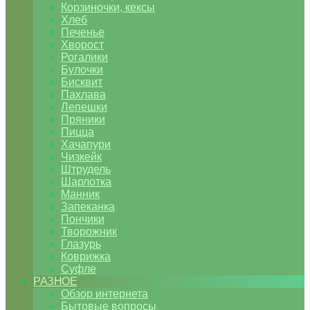
Корзиночки, кексы
Хлеб
Печенье
Хворост
Рогалики
Булочки
Бисквит
Пахлава
Лепешки
Пряники
Пицца
Хачапури
Чизкейк
Штрудель
Шарлотка
Манник
Запеканка
Пончики
Творожник
Глазурь
Коврижка
Суфле
РАЗНОЕ
Обзор интернета
Бытовые вопросы