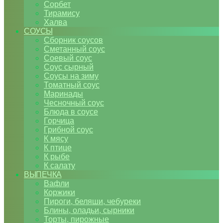
Сорбет
Тирамису
Халва
СОУСЫ
Сборник соусов
Сметанный соус
Соевый соус
Соус сырный
Соусы на зиму
Томатный соус
Маринады
Чесночный соус
Блюда в соусе
Горчица
Грибной соус
К мясу
К птице
К рыбе
К салату
ВЫПЕЧКА
Вафли
Коржики
Пироги, беляши, чебуреки
Блины, оладьи, сырники
Торты, пирожные