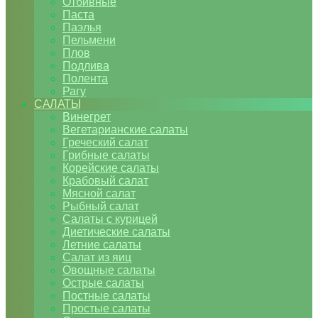
Отбивные
Паста
Паэлья
Пельмени
Плов
Подлива
Полента
Рагу
САЛАТЫ
Винегрет
Вегетарианские салаты
Греческий салат
Грибные салаты
Корейские салаты
Крабовый салат
Мясной салат
Рыбный салат
Салаты с курицей
Диетические салаты
Летние салаты
Салат из яиц
Овощные салаты
Острые салаты
Постные салаты
Простые салаты