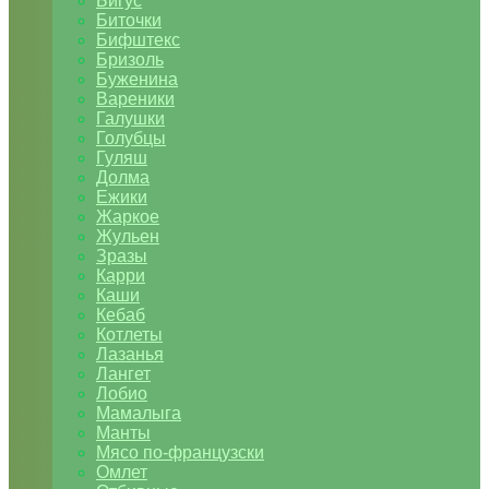
Бигус
Биточки
Бифштекс
Бризоль
Буженина
Вареники
Галушки
Голубцы
Гуляш
Долма
Ежики
Жаркое
Жульен
Зразы
Карри
Каши
Кебаб
Котлеты
Лазанья
Лангет
Лобио
Мамалыга
Манты
Мясо по-французски
Омлет