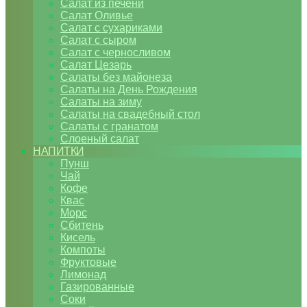
Салат из печени
Салат Оливье
Салат с сухариками
Салат с сыром
Салат с черносливом
Салат Цезарь
Салаты без майонеза
Салаты на День Рождения
Салаты на зиму
Салаты на свадебный стол
Салаты с гранатом
Слоеный салат
НАПИТКИ
Пунш
Чай
Кофе
Квас
Морс
Сбитень
Кисель
Компоты
Фруктовые
Лимонад
Газированные
Соки