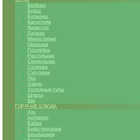
Бозбаш
Борщ
Бульоны
Капустняк
Крем-суп
Лагман
Минестроне
Окрошка
Похлебка
Рассольник
Свекольник
Солянка
Суп-пюре
Уха
Харчо
Холодные супы
Шурпа
Щи
ГОРЯЧИЕ БЛЮДА
Азу
Антрекот
Бабка
Бефстроганов
Бешбармак