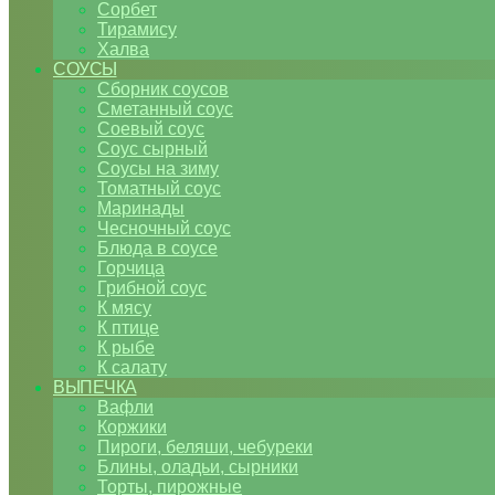
Сорбет
Тирамису
Халва
СОУСЫ
Сборник соусов
Сметанный соус
Соевый соус
Соус сырный
Соусы на зиму
Томатный соус
Маринады
Чесночный соус
Блюда в соусе
Горчица
Грибной соус
К мясу
К птице
К рыбе
К салату
ВЫПЕЧКА
Вафли
Коржики
Пироги, беляши, чебуреки
Блины, оладьи, сырники
Торты, пирожные