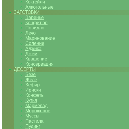
Коктейли
Алкогольные
ЗАГОТОВКИ
Варенье
Конфитюр
Повидло
Лечо
Маринование
Соление
Аджика
Джем
Квашение
Консервация
ДЕСЕРТЫ
Безе
Желе
Зефир
Ириски
Конфеты
Кутья
Мармелад
Мороженое
Муссы
Пастила
Пудинг