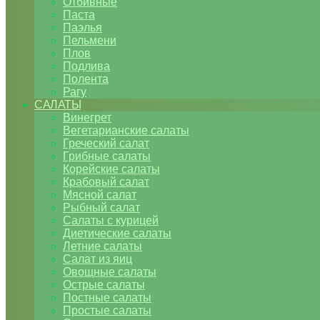
Отбивные
Паста
Паэлья
Пельмени
Плов
Подлива
Полента
Рагу
САЛАТЫ
Винегрет
Вегетарианские салаты
Греческий салат
Грибные салаты
Корейские салаты
Крабовый салат
Мясной салат
Рыбный салат
Салаты с курицей
Диетические салаты
Летние салаты
Салат из яиц
Овощные салаты
Острые салаты
Постные салаты
Простые салаты