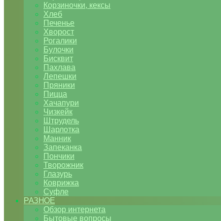
Корзиночки, кексы
Хлеб
Печенье
Хворост
Рогалики
Булочки
Бисквит
Пахлава
Лепешки
Пряники
Пицца
Хачапури
Чизкейк
Штрудель
Шарлотка
Манник
Запеканка
Пончики
Творожник
Глазурь
Коврижка
Суфле
РАЗНОЕ
Обзор интернета
Бытовые вопросы