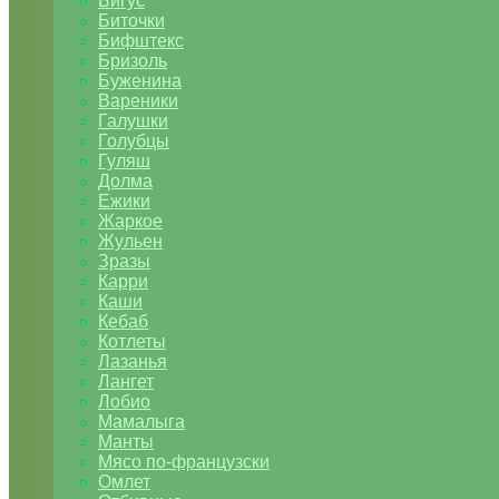
Бигус
Биточки
Бифштекс
Бризоль
Буженина
Вареники
Галушки
Голубцы
Гуляш
Долма
Ежики
Жаркое
Жульен
Зразы
Карри
Каши
Кебаб
Котлеты
Лазанья
Лангет
Лобио
Мамалыга
Манты
Мясо по-французски
Омлет