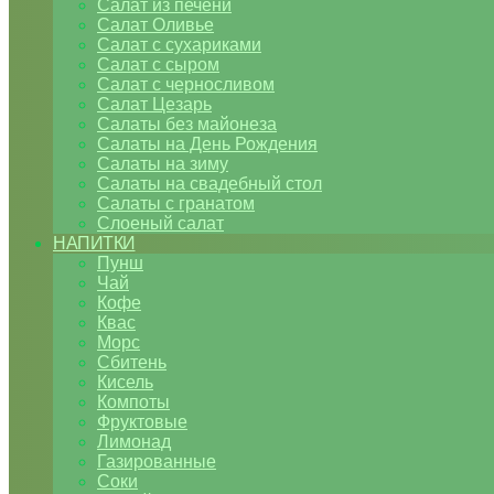
Салат из печени
Салат Оливье
Салат с сухариками
Салат с сыром
Салат с черносливом
Салат Цезарь
Салаты без майонеза
Салаты на День Рождения
Салаты на зиму
Салаты на свадебный стол
Салаты с гранатом
Слоеный салат
НАПИТКИ
Пунш
Чай
Кофе
Квас
Морс
Сбитень
Кисель
Компоты
Фруктовые
Лимонад
Газированные
Соки