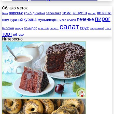
Облако меток
зима
котлета
варенье
капуста
гриб
духовка
запеканка
блин
кефир
пирог
печенье
курица
мультиварке
куриный
крем
мясо
огурец
салат
соус
помидор
пирожок
пицца
простой
рецепт
творожный
тест
торт
яблоко
Интересно