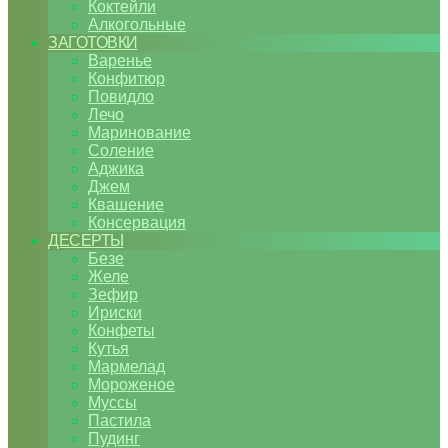
Коктейли
Алкогольные
ЗАГОТОВКИ
Варенье
Конфитюр
Повидло
Лечо
Маринование
Соление
Аджика
Джем
Квашение
Консервация
ДЕСЕРТЫ
Безе
Желе
Зефир
Ириски
Конфеты
Кутья
Мармелад
Мороженое
Муссы
Пастила
Пудинг