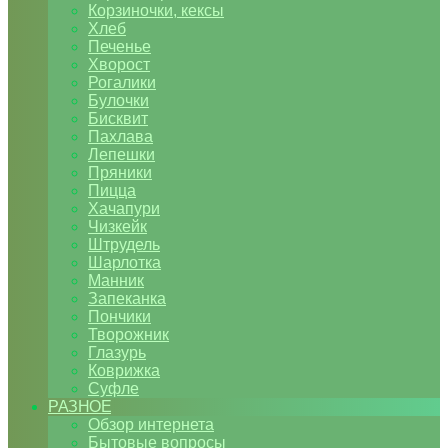
Корзиночки, кексы
Хлеб
Печенье
Хворост
Рогалики
Булочки
Бисквит
Пахлава
Лепешки
Пряники
Пицца
Хачапури
Чизкейк
Штрудель
Шарлотка
Манник
Запеканка
Пончики
Творожник
Глазурь
Коврижка
Суфле
РАЗНОЕ
Обзор интернета
Бытовые вопросы