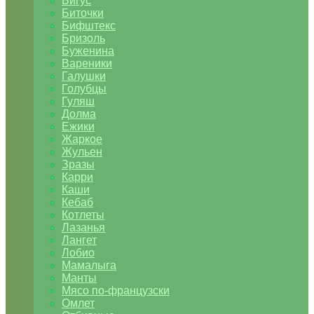
Бигус
Биточки
Бифштекс
Бризоль
Буженина
Вареники
Галушки
Голубцы
Гуляш
Долма
Ежики
Жаркое
Жульен
Зразы
Карри
Каши
Кебаб
Котлеты
Лазанья
Лангет
Лобио
Мамалыга
Манты
Мясо по-французски
Омлет