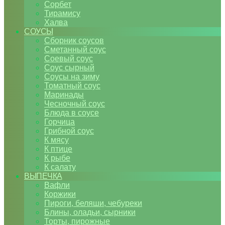
Сорбет
Тирамису
Халва
СОУСЫ
Сборник соусов
Сметанный соус
Соевый соус
Соус сырный
Соусы на зиму
Томатный соус
Маринады
Чесночный соус
Блюда в соусе
Горчица
Грибной соус
К мясу
К птице
К рыбе
К салату
ВЫПЕЧКА
Вафли
Коржики
Пироги, беляши, чебуреки
Блины, оладьи, сырники
Торты, пирожные