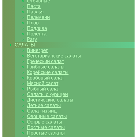
Отбивные
Паста
Паэлья
Пельмени
Плов
Подлива
Полента
Рагу
САЛАТЫ
Винегрет
Вегетарианские салаты
Греческий салат
Грибные салаты
Корейские салаты
Крабовый салат
Мясной салат
Рыбный салат
Салаты с курицей
Диетические салаты
Летние салаты
Салат из яиц
Овощные салаты
Острые салаты
Постные салаты
Простые салаты