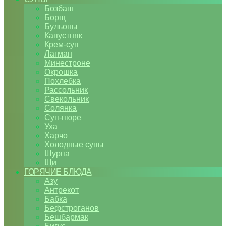
Бозбаш
Борщ
Бульоны
Капустняк
Крем-суп
Лагман
Минестроне
Окрошка
Похлебка
Рассольник
Свекольник
Солянка
Суп-пюре
Уха
Харчо
Холодные супы
Шурпа
Щи
ГОРЯЧИЕ БЛЮДА
Азу
Антрекот
Бабка
Бефстроганов
Бешбармак