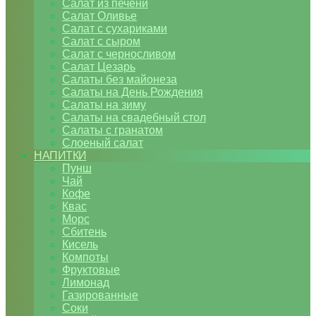
Салат из печени
Салат Оливье
Салат с сухариками
Салат с сыром
Салат с черносливом
Салат Цезарь
Салаты без майонеза
Салаты на День Рождения
Салаты на зиму
Салаты на свадебный стол
Салаты с гранатом
Слоеный салат
НАПИТКИ
Пунш
Чай
Кофе
Квас
Морс
Сбитень
Кисель
Компоты
Фруктовые
Лимонад
Газированные
Соки