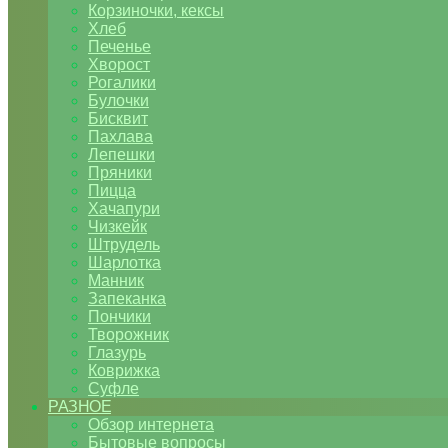
Корзиночки, кексы
Хлеб
Печенье
Хворост
Рогалики
Булочки
Бисквит
Пахлава
Лепешки
Пряники
Пицца
Хачапури
Чизкейк
Штрудель
Шарлотка
Манник
Запеканка
Пончики
Творожник
Глазурь
Коврижка
Суфле
РАЗНОЕ
Обзор интернета
Бытовые вопросы