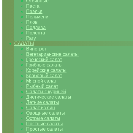
Отбивные
Паста
Паэлья
Пельмени
Плов
Подлива
Полента
Рагу
САЛАТЫ
Винегрет
Вегетарианские салаты
Греческий салат
Грибные салаты
Корейские салаты
Крабовый салат
Мясной салат
Рыбный салат
Салаты с курицей
Диетические салаты
Летние салаты
Салат из яиц
Овощные салаты
Острые салаты
Постные салаты
Простые салаты