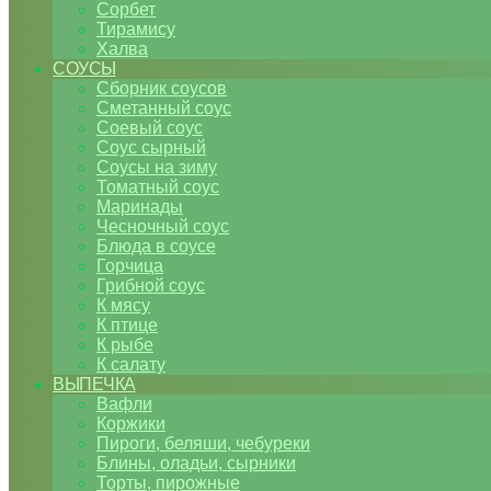
Сорбет
Тирамису
Халва
СОУСЫ
Сборник соусов
Сметанный соус
Соевый соус
Соус сырный
Соусы на зиму
Томатный соус
Маринады
Чесночный соус
Блюда в соусе
Горчица
Грибной соус
К мясу
К птице
К рыбе
К салату
ВЫПЕЧКА
Вафли
Коржики
Пироги, беляши, чебуреки
Блины, оладьи, сырники
Торты, пирожные