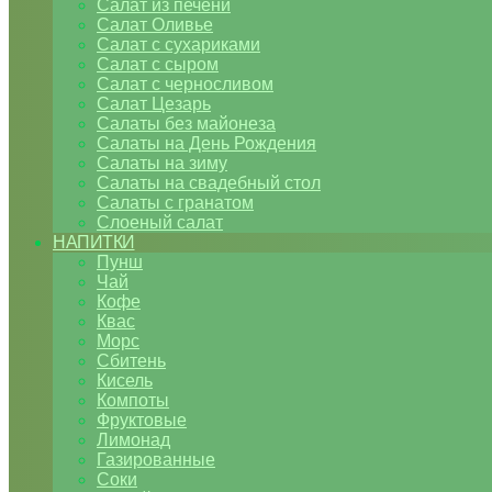
Салат из печени
Салат Оливье
Салат с сухариками
Салат с сыром
Салат с черносливом
Салат Цезарь
Салаты без майонеза
Салаты на День Рождения
Салаты на зиму
Салаты на свадебный стол
Салаты с гранатом
Слоеный салат
НАПИТКИ
Пунш
Чай
Кофе
Квас
Морс
Сбитень
Кисель
Компоты
Фруктовые
Лимонад
Газированные
Соки