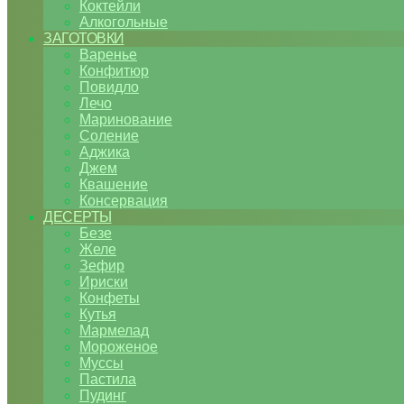
Коктейли
Алкогольные
ЗАГОТОВКИ
Варенье
Конфитюр
Повидло
Лечо
Маринование
Соление
Аджика
Джем
Квашение
Консервация
ДЕСЕРТЫ
Безе
Желе
Зефир
Ириски
Конфеты
Кутья
Мармелад
Мороженое
Муссы
Пастила
Пудинг