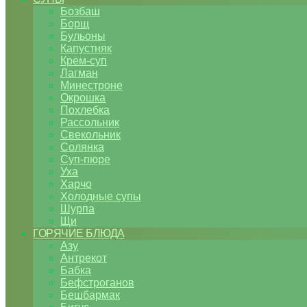
Бозбаш
Борщ
Бульоны
Капустняк
Крем-суп
Лагман
Минестроне
Окрошка
Похлебка
Рассольник
Свекольник
Солянка
Суп-пюре
Уха
Харчо
Холодные супы
Шурпа
Щи
ГОРЯЧИЕ БЛЮДА
Азу
Антрекот
Бабка
Бефстроганов
Бешбармак