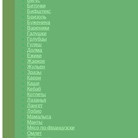
Бигус
Биточки
Бифштекс
Бризоль
Буженина
Вареники
Галушки
Голубцы
Гуляш
Долма
Ежики
Жаркое
Жульен
Зразы
Карри
Каши
Кебаб
Котлеты
Лазанья
Лангет
Лобио
Мамалыга
Манты
Мясо по-французски
Омлет