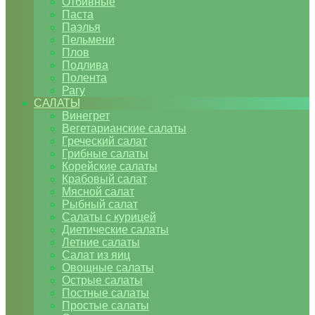
Отбивные
Паста
Паэлья
Пельмени
Плов
Подлива
Полента
Рагу
САЛАТЫ
Винегрет
Вегетарианские салаты
Греческий салат
Грибные салаты
Корейские салаты
Крабовый салат
Мясной салат
Рыбный салат
Салаты с курицей
Диетические салаты
Летние салаты
Салат из яиц
Овощные салаты
Острые салаты
Постные салаты
Простые салаты