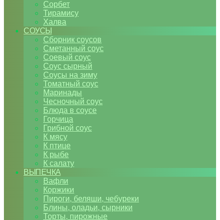
Сорбет
Тирамису
Халва
СОУСЫ
Сборник соусов
Сметанный соус
Соевый соус
Соус сырный
Соусы на зиму
Томатный соус
Маринады
Чесночный соус
Блюда в соусе
Горчица
Грибной соус
К мясу
К птице
К рыбе
К салату
ВЫПЕЧКА
Вафли
Коржики
Пироги, беляши, чебуреки
Блины, оладьи, сырники
Торты, пирожные