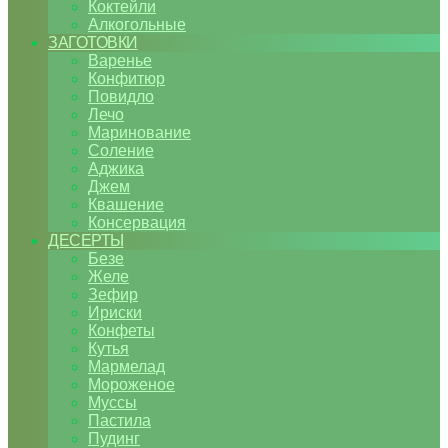
Коктейли
Алкогольные
ЗАГОТОВКИ
Варенье
Конфитюр
Повидло
Лечо
Маринование
Соление
Аджика
Джем
Квашение
Консервация
ДЕСЕРТЫ
Безе
Желе
Зефир
Ириски
Конфеты
Кутья
Мармелад
Мороженое
Муссы
Пастила
Пудинг