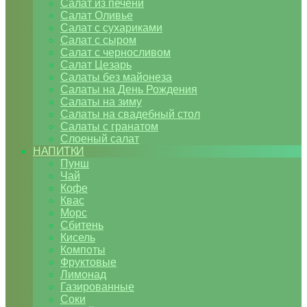
Салат из печени
Салат Оливье
Салат с сухариками
Салат с сыром
Салат с черносливом
Салат Цезарь
Салаты без майонеза
Салаты на День Рождения
Салаты на зиму
Салаты на свадебный стол
Салаты с гранатом
Слоеный салат
НАПИТКИ
Пунш
Чай
Кофе
Квас
Морс
Сбитень
Кисель
Компоты
Фруктовые
Лимонад
Газированные
Соки