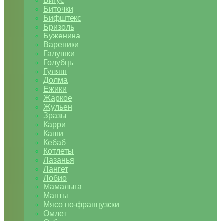
Бигус
Биточки
Бифштекс
Бризоль
Буженина
Вареники
Галушки
Голубцы
Гуляш
Долма
Ежики
Жаркое
Жульен
Зразы
Карри
Каши
Кебаб
Котлеты
Лазанья
Лангет
Лобио
Мамалыга
Манты
Мясо по-французски
Омлет