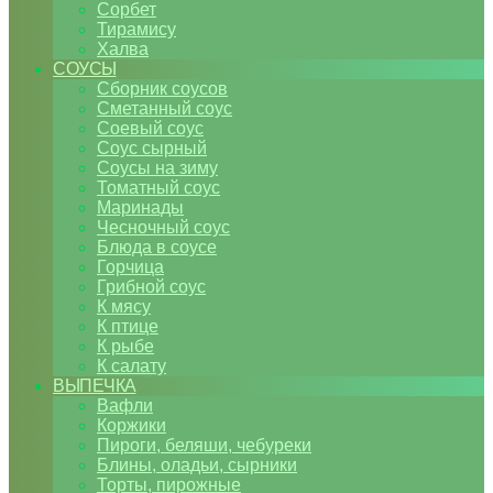
Сорбет
Тирамису
Халва
СОУСЫ
Сборник соусов
Сметанный соус
Соевый соус
Соус сырный
Соусы на зиму
Томатный соус
Маринады
Чесночный соус
Блюда в соусе
Горчица
Грибной соус
К мясу
К птице
К рыбе
К салату
ВЫПЕЧКА
Вафли
Коржики
Пироги, беляши, чебуреки
Блины, оладьи, сырники
Торты, пирожные