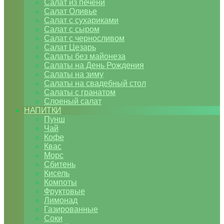
Салат из печени
Салат Оливье
Салат с сухариками
Салат с сыром
Салат с черносливом
Салат Цезарь
Салаты без майонеза
Салаты на День Рождения
Салаты на зиму
Салаты на свадебный стол
Салаты с гранатом
Слоеный салат
НАПИТКИ
Пунш
Чай
Кофе
Квас
Морс
Сбитень
Кисель
Компоты
Фруктовые
Лимонад
Газированные
Соки