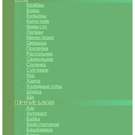
Бозбаш
Борщ
Бульоны
Капустняк
Крем-суп
Лагман
Минестроне
Окрошка
Похлебка
Рассольник
Свекольник
Солянка
Суп-пюре
Уха
Харчо
Холодные супы
Шурпа
Щи
ГОРЯЧИЕ БЛЮДА
Азу
Антрекот
Бабка
Бефстроганов
Бешбармак