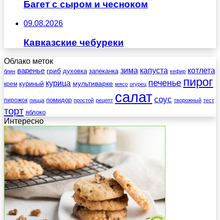
Багет с сыром и чесноком
09.08.2026
Кавказские чебуреки
Облако меток
зима
котлета
варенье
капуста
гриб
духовка
запеканка
блин
кефир
пирог
печенье
курица
мультиварке
куриный
крем
мясо
огурец
салат
соус
помидор
пирожок
пицца
простой
рецепт
творожный
тест
торт
яблоко
Интересно