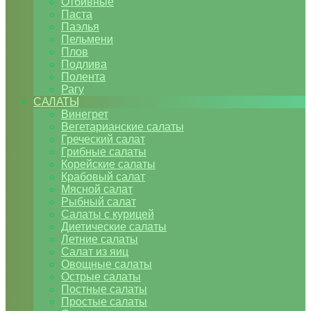
Отбивные
Паста
Паэлья
Пельмени
Плов
Подлива
Полента
Рагу
САЛАТЫ
Винегрет
Вегетарианские салаты
Греческий салат
Грибные салаты
Корейские салаты
Крабовый салат
Мясной салат
Рыбный салат
Салаты с курицей
Диетические салаты
Летние салаты
Салат из яиц
Овощные салаты
Острые салаты
Постные салаты
Простые салаты