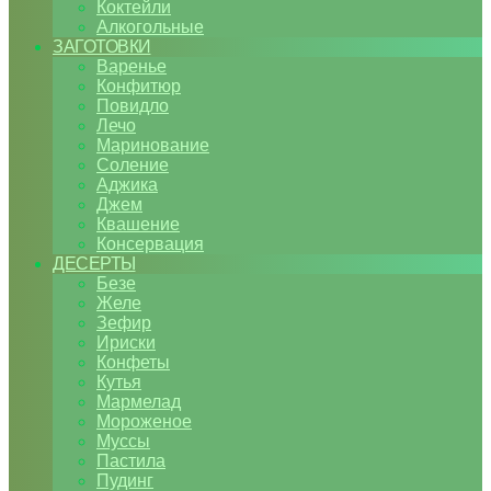
Коктейли
Алкогольные
ЗАГОТОВКИ
Варенье
Конфитюр
Повидло
Лечо
Маринование
Соление
Аджика
Джем
Квашение
Консервация
ДЕСЕРТЫ
Безе
Желе
Зефир
Ириски
Конфеты
Кутья
Мармелад
Мороженое
Муссы
Пастила
Пудинг