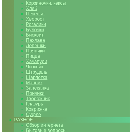
Корзиночки, кексы
Хлеб
Печенье
Хворост
Рогалики
Булочки
Бисквит
Пахлава
Лепешки
Пряники
Пицца
Хачапури
Чизкейк
Штрудель
Шарлотка
Манник
Запеканка
Пончики
Творожник
Глазурь
Коврижка
Суфле
РАЗНОЕ
Обзор интернета
Бытовые вопросы