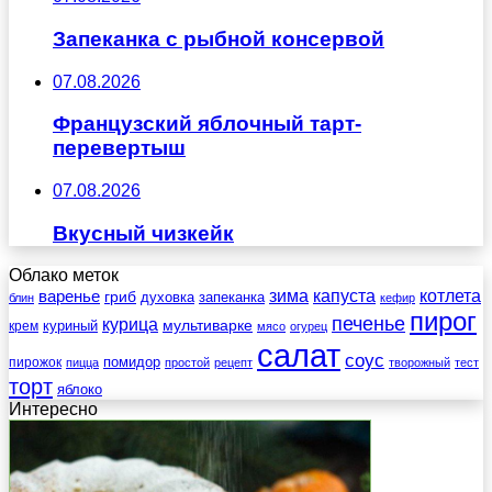
Запеканка с рыбной консервой
07.08.2026
Французский яблочный тарт-
перевертыш
07.08.2026
Вкусный чизкейк
Облако меток
зима
котлета
варенье
капуста
гриб
духовка
запеканка
блин
кефир
пирог
печенье
курица
мультиварке
куриный
крем
мясо
огурец
салат
соус
помидор
пирожок
пицца
простой
рецепт
творожный
тест
торт
яблоко
Интересно