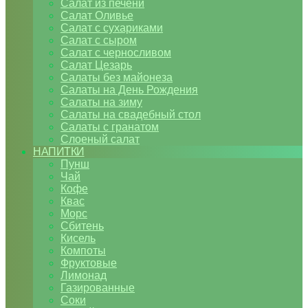
Салат из печени
Салат Оливье
Салат с сухариками
Салат с сыром
Салат с черносливом
Салат Цезарь
Салаты без майонеза
Салаты на День Рождения
Салаты на зиму
Салаты на свадебный стол
Салаты с гранатом
Слоеный салат
НАПИТКИ
Пунш
Чай
Кофе
Квас
Морс
Сбитень
Кисель
Компоты
Фруктовые
Лимонад
Газированные
Соки