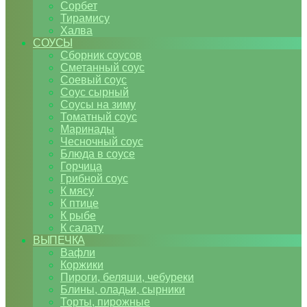
Сорбет
Тирамису
Халва
СОУСЫ
Сборник соусов
Сметанный соус
Соевый соус
Соус сырный
Соусы на зиму
Томатный соус
Маринады
Чесночный соус
Блюда в соусе
Горчица
Грибной соус
К мясу
К птице
К рыбе
К салату
ВЫПЕЧКА
Вафли
Коржики
Пироги, беляши, чебуреки
Блины, оладьи, сырники
Торты, пирожные