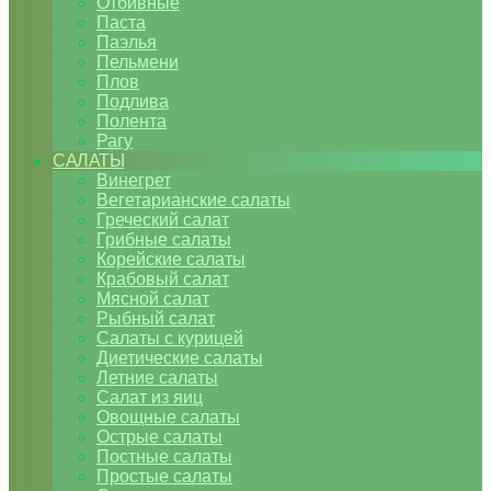
Отбивные
Паста
Паэлья
Пельмени
Плов
Подлива
Полента
Рагу
САЛАТЫ
Винегрет
Вегетарианские салаты
Греческий салат
Грибные салаты
Корейские салаты
Крабовый салат
Мясной салат
Рыбный салат
Салаты с курицей
Диетические салаты
Летние салаты
Салат из яиц
Овощные салаты
Острые салаты
Постные салаты
Простые салаты