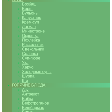
Бозбаш
Борщ
Бульоны
Капустняк
Крем-суп
Лагман
Минестроне
Окрошка
Похлебка
Рассольник
Свекольник
Солянка
Суп-пюре
Уха
Харчо
Холодные супы
Шурпа
Щи
ГОРЯЧИЕ БЛЮДА
Азу
Антрекот
Бабка
Бефстроганов
Бешбармак