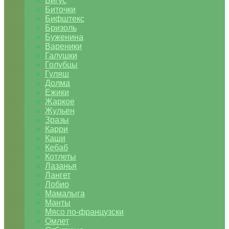
Бигус
Биточки
Бифштекс
Бризоль
Буженина
Вареники
Галушки
Голубцы
Гуляш
Долма
Ежики
Жаркое
Жульен
Зразы
Карри
Каши
Кебаб
Котлеты
Лазанья
Лангет
Лобио
Мамалыга
Манты
Мясо по-французски
Омлет