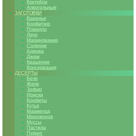
Коктейли
Алкогольные
ЗАГОТОВКИ
Варенье
Конфитюр
Повидло
Лечо
Маринование
Соление
Аджика
Джем
Квашение
Консервация
ДЕСЕРТЫ
Безе
Желе
Зефир
Ириски
Конфеты
Кутья
Мармелад
Мороженое
Муссы
Пастила
Пудинг