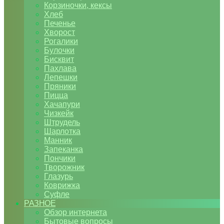
Корзиночки, кексы
Хлеб
Печенье
Хворост
Рогалики
Булочки
Бисквит
Пахлава
Лепешки
Пряники
Пицца
Хачапури
Чизкейк
Штрудель
Шарлотка
Манник
Запеканка
Пончики
Творожник
Глазурь
Коврижка
Суфле
РАЗНОЕ
Обзор интернета
Бытовые вопросы