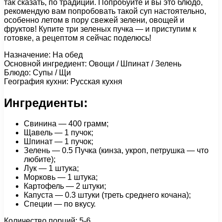
так сказать, по традиции. Попробуйте и вы это блюдо,
рекомендую вам попробовать такой суп настоятельно,
особенно летом в пору свежей зелени, овощей и
фруктов! Купите три зеленых пучка — и приступим к
готовке, а рецептом я сейчас поделюсь!
Назначение: На обед
Основной ингредиент: Овощи / Шпинат / Зелень
Блюдо: Супы / Щи
География кухни: Русская кухня
Ингредиенты:
Свинина — 400 грамм;
Щавель — 1 пучок;
Шпинат — 1 пучок;
Зелень — 0.5 Пучка (кинза, укроп, петрушка — что
любите);
Лук — 1 штука;
Морковь — 1 штука;
Картофель — 2 штуки;
Капуста — 0.3 штуки (треть среднего кочана);
Специи — по вкусу.
Количество порций: 5-6