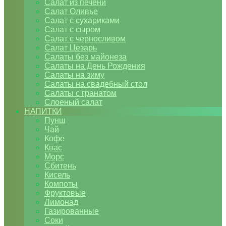
Салат из печени
Салат Оливье
Салат с сухариками
Салат с сыром
Салат с черносливом
Салат Цезарь
Салаты без майонеза
Салаты на День Рождения
Салаты на зиму
Салаты на свадебный стол
Салаты с гранатом
Слоеный салат
НАПИТКИ
Пунш
Чай
Кофе
Квас
Морс
Сбитень
Кисель
Компоты
Фруктовые
Лимонад
Газированные
Соки