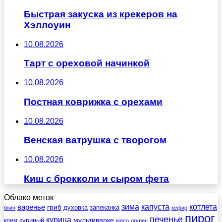
Быстрая закуска из крекеров на
Хэллоуин
10.08.2026
Тарт с ореховой начинкой
10.08.2026
Постная коврижка с орехами
10.08.2026
Венская ватрушка с творогом
10.08.2026
Киш с брокколи и сыром фета
Облако меток
зима
котлета
варенье
капуста
гриб
духовка
запеканка
блин
кефир
пирог
печенье
курица
мультиварке
куриный
крем
мясо
огурец