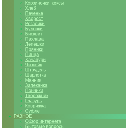
Корзиночки, кексы
Хлеб
Печенье
Хворост
Рогалики
Булочки
Бисквит
Пахлава
Лепешки
Пряники
Пицца
Хачапури
Чизкейк
Штрудель
Шарлотка
Манник
Запеканка
Пончики
Творожник
Глазурь
Коврижка
Суфле
РАЗНОЕ
Обзор интернета
Бытовые вопросы