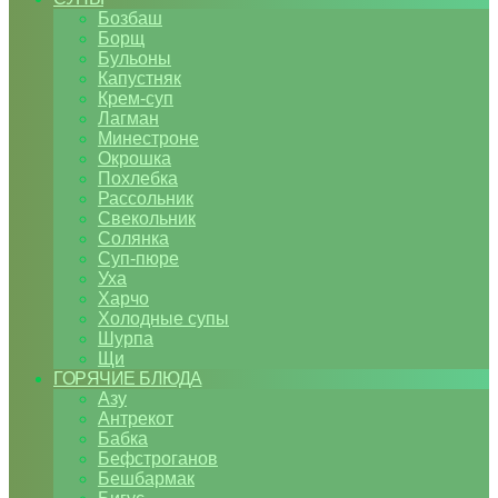
Бозбаш
Борщ
Бульоны
Капустняк
Крем-суп
Лагман
Минестроне
Окрошка
Похлебка
Рассольник
Свекольник
Солянка
Суп-пюре
Уха
Харчо
Холодные супы
Шурпа
Щи
ГОРЯЧИЕ БЛЮДА
Азу
Антрекот
Бабка
Бефстроганов
Бешбармак