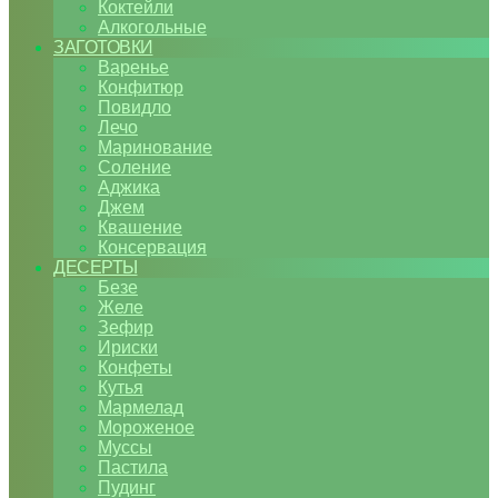
Коктейли
Алкогольные
ЗАГОТОВКИ
Варенье
Конфитюр
Повидло
Лечо
Маринование
Соление
Аджика
Джем
Квашение
Консервация
ДЕСЕРТЫ
Безе
Желе
Зефир
Ириски
Конфеты
Кутья
Мармелад
Мороженое
Муссы
Пастила
Пудинг