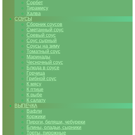
Сорбет
Тирамису
Халва
СОУСЫ
Сборник соусов
Сметанный соус
Соевый соус
Соус сырный
Соусы на зиму
Томатный соус
Маринады
Чесночный соус
Блюда в соусе
Горчица
Грибной соус
К мясу
К птице
К рыбе
К салату
ВЫПЕЧКА
Вафли
Коржики
Пироги, беляши, чебуреки
Блины, оладьи, сырники
Торты, пирожные