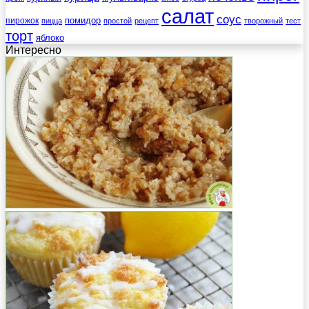
салат
соус
помидор
пирожок
пицца
простой
рецепт
творожный
тест
торт
яблоко
Интересно