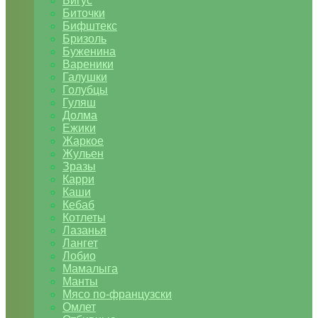
Бигус
Биточки
Бифштекс
Бризоль
Буженина
Вареники
Галушки
Голубцы
Гуляш
Долма
Ежики
Жаркое
Жульен
Зразы
Карри
Каши
Кебаб
Котлеты
Лазанья
Лангет
Лобио
Мамалыга
Манты
Мясо по-французски
Омлет