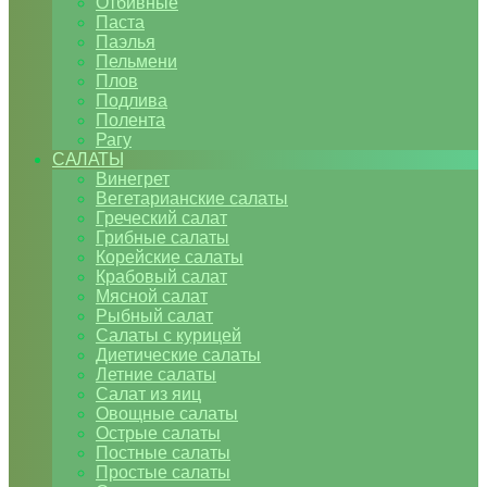
Отбивные
Паста
Паэлья
Пельмени
Плов
Подлива
Полента
Рагу
САЛАТЫ
Винегрет
Вегетарианские салаты
Греческий салат
Грибные салаты
Корейские салаты
Крабовый салат
Мясной салат
Рыбный салат
Салаты с курицей
Диетические салаты
Летние салаты
Салат из яиц
Овощные салаты
Острые салаты
Постные салаты
Простые салаты