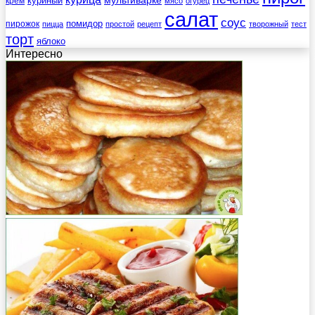
мультиварке
куриный
крем
мясо
огурец
салат
соус
помидор
пирожок
пицца
простой
рецепт
творожный
тест
торт
яблоко
Интересно