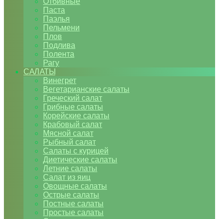
Отбивные
Паста
Паэлья
Пельмени
Плов
Подлива
Полента
Рагу
САЛАТЫ
Винегрет
Вегетарианские салаты
Греческий салат
Грибные салаты
Корейские салаты
Крабовый салат
Мясной салат
Рыбный салат
Салаты с курицей
Диетические салаты
Летние салаты
Салат из яиц
Овощные салаты
Острые салаты
Постные салаты
Простые салаты