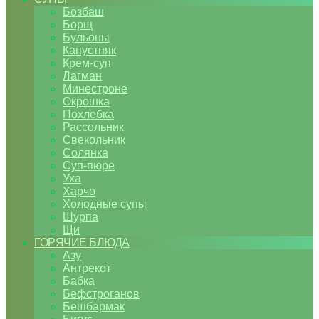
Бозбаш
Борщ
Бульоны
Капустняк
Крем-суп
Лагман
Минестроне
Окрошка
Похлебка
Рассольник
Свекольник
Солянка
Суп-пюре
Уха
Харчо
Холодные супы
Шурпа
Щи
ГОРЯЧИЕ БЛЮДА
Азу
Антрекот
Бабка
Бефстроганов
Бешбармак