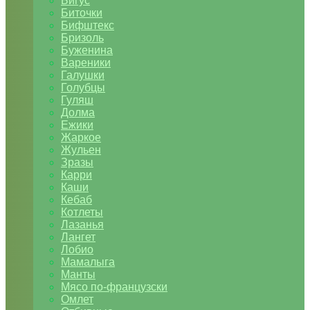
Бигус
Биточки
Бифштекс
Бризоль
Буженина
Вареники
Галушки
Голубцы
Гуляш
Долма
Ежики
Жаркое
Жульен
Зразы
Карри
Каши
Кебаб
Котлеты
Лазанья
Лангет
Лобио
Мамалыга
Манты
Мясо по-французски
Омлет