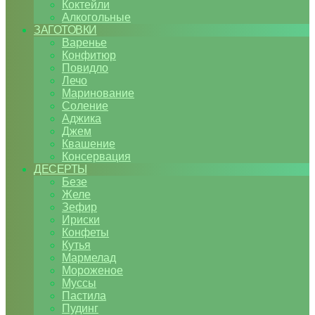
Коктейли
Алкогольные
ЗАГОТОВКИ
Варенье
Конфитюр
Повидло
Лечо
Маринование
Соление
Аджика
Джем
Квашение
Консервация
ДЕСЕРТЫ
Безе
Желе
Зефир
Ириски
Конфеты
Кутья
Мармелад
Мороженое
Муссы
Пастила
Пудинг