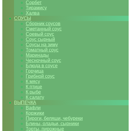
Сорбет
Тирамису
Халва
СОУСЫ
Сборник соусов
Сметанный соус
Соевый соус
Соус сырный
Соусы на зиму
Томатный соус
Маринады
Чесночный соус
Блюда в соусе
Горчица
Грибной соус
К мясу
К птице
К рыбе
К салату
ВЫПЕЧКА
Вафли
Коржики
Пироги, беляши, чебуреки
Блины, оладьи, сырники
Торты, пирожные