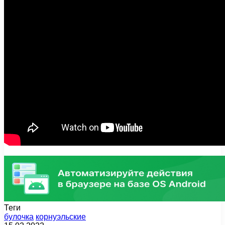
Теги
булочка
корнуэльские