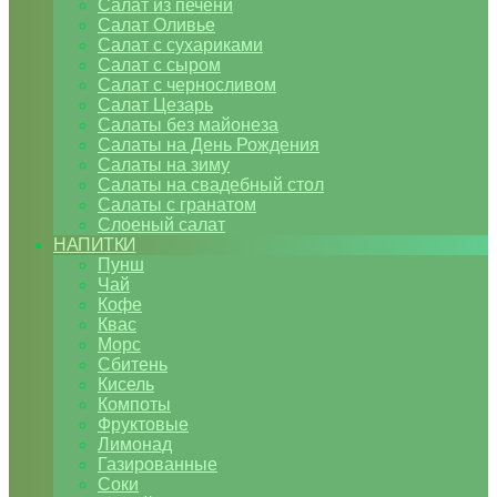
Салат из печени
Салат Оливье
Салат с сухариками
Салат с сыром
Салат с черносливом
Салат Цезарь
Салаты без майонеза
Салаты на День Рождения
Салаты на зиму
Салаты на свадебный стол
Салаты с гранатом
Слоеный салат
НАПИТКИ
Пунш
Чай
Кофе
Квас
Морс
Сбитень
Кисель
Компоты
Фруктовые
Лимонад
Газированные
Соки