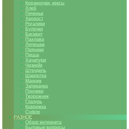
Корзиночки, кексы
Хлеб
Печенье
Хворост
Рогалики
Булочки
Бисквит
Пахлава
Лепешки
Пряники
Пицца
Хачапури
Чизкейк
Штрудель
Шарлотка
Манник
Запеканка
Пончики
Творожник
Глазурь
Коврижка
Суфле
РАЗНОЕ
Обзор интернета
Бытовые вопросы