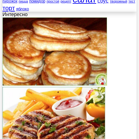
соус
помидор
пирожок
пицца
простой
рецепт
творожный
тест
торт
яблоко
Интересно