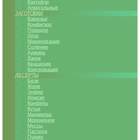
Коктейли
Алкогольные
ЗАГОТОВКИ
Варенье
Конфитюр
Повидло
Лечо
Маринование
Соление
Аджика
Джем
Квашение
Консервация
ДЕСЕРТЫ
Безе
Желе
Зефир
Ириски
Конфеты
Кутья
Мармелад
Мороженое
Муссы
Пастила
Пудинг