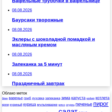
Вафельные трубочки в вафельнице
08.08.2026
Баурсаки творожные
08.08.2026
Эклеры с шоколадной помадкой и
масляным кремом
08.08.2026
Запеканка за 5 минут
08.08.2026
Праздничный завтрак
Облако меток
зима
котлета
варенье
капуста
гриб
духовка
запеканка
блин
кефир
пирог
печенье
курица
мультиварке
куриный
крем
мясо
огурец
салат