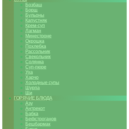
Бозбаш
Борщ
Бульоны
Капустняк
Крем-суп
Лагман
Минестроне
Окрошка
Похлебка
Рассольник
Свекольник
Солянка
Суп-пюре
Уха
Харчо
Холодные супы
Шурпа
Щи
ГОРЯЧИЕ БЛЮДА
Азу
Антрекот
Бабка
Бефстроганов
Бешбармак