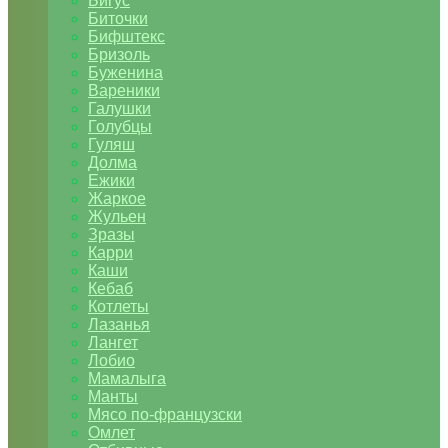
Бигус
Биточки
Бифштекс
Бризоль
Буженина
Вареники
Галушки
Голубцы
Гуляш
Долма
Ежики
Жаркое
Жульен
Зразы
Карри
Каши
Кебаб
Котлеты
Лазанья
Лангет
Лобио
Мамалыга
Манты
Мясо по-французски
Омлет