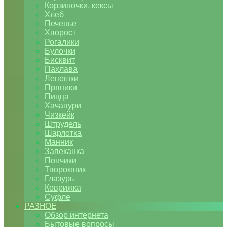
Корзиночки, кексы
Хлеб
Печенье
Хворост
Рогалики
Булочки
Бисквит
Пахлава
Лепешки
Пряники
Пицца
Хачапури
Чизкейк
Штрудель
Шарлотка
Манник
Запеканка
Пончики
Творожник
Глазурь
Коврижка
Суфле
РАЗНОЕ
Обзор интернета
Бытовые вопросы