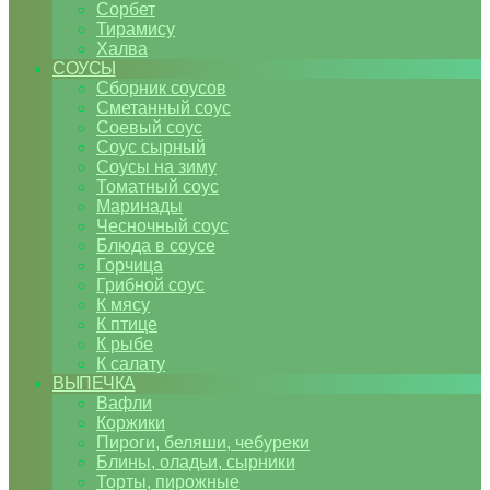
Сорбет
Тирамису
Халва
СОУСЫ
Сборник соусов
Сметанный соус
Соевый соус
Соус сырный
Соусы на зиму
Томатный соус
Маринады
Чесночный соус
Блюда в соусе
Горчица
Грибной соус
К мясу
К птице
К рыбе
К салату
ВЫПЕЧКА
Вафли
Коржики
Пироги, беляши, чебуреки
Блины, оладьи, сырники
Торты, пирожные