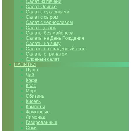
Салат из печени
Салат Оливье
Салат с сухариками
Салат с сыром
Салат с черносливом
Салат Цезарь
Салаты без майонеза
Салаты на День Рождения
Салаты на зиму
Салаты на свадебный стол
Салаты с гранатом
Слоеный салат
НАПИТКИ
Пунш
Чай
Кофе
Квас
Морс
Сбитень
Кисель
Компоты
Фруктовые
Лимонад
Газированные
Соки