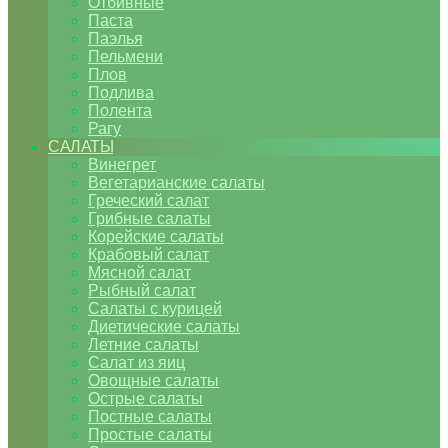
Отбивные
Паста
Паэлья
Пельмени
Плов
Подлива
Полента
Рагу
САЛАТЫ
Винегрет
Вегетарианские салаты
Греческий салат
Грибные салаты
Корейские салаты
Крабовый салат
Мясной салат
Рыбный салат
Салаты с курицей
Диетические салаты
Летние салаты
Салат из яиц
Овощные салаты
Острые салаты
Постные салаты
Простые салаты