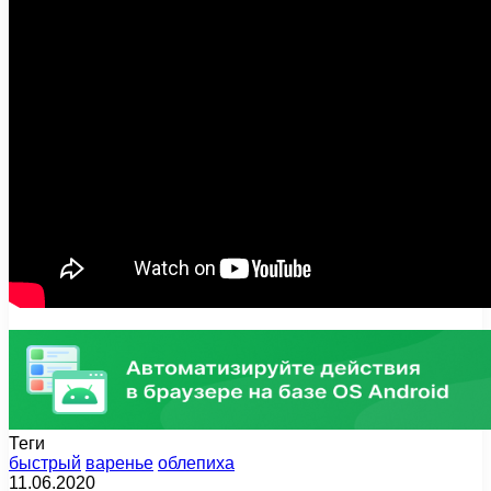
Теги
быстрый
варенье
облепиха
11.06.2020