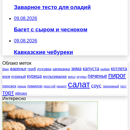
Заварное тесто для оладий
09.08.2026
Багет с сыром и чесноком
09.08.2026
Кавказские чебуреки
Облако меток
зима
котлета
варенье
капуста
гриб
духовка
запеканка
блин
кефир
пирог
печенье
курица
мультиварке
куриный
крем
мясо
огурец
салат
соус
помидор
пирожок
пицца
простой
рецепт
творожный
тест
торт
яблоко
Интересно