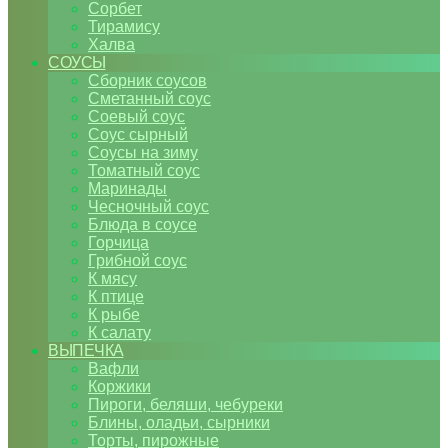
Сорбет
Тирамису
Халва
СОУСЫ
Сборник соусов
Сметанный соус
Соевый соус
Соус сырный
Соусы на зиму
Томатный соус
Маринады
Чесночный соус
Блюда в соусе
Горчица
Грибной соус
К мясу
К птице
К рыбе
К салату
ВЫПЕЧКА
Вафли
Коржики
Пироги, беляши, чебуреки
Блины, оладьи, сырники
Торты, пирожные