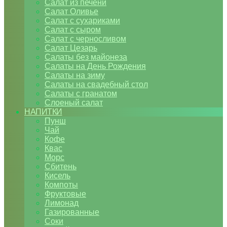
Салат из печени
Салат Оливье
Салат с сухариками
Салат с сыром
Салат с черносливом
Салат Цезарь
Салаты без майонеза
Салаты на День Рождения
Салаты на зиму
Салаты на свадебный стол
Салаты с гранатом
Слоеный салат
НАПИТКИ
Пунш
Чай
Кофе
Квас
Морс
Сбитень
Кисель
Компоты
Фруктовые
Лимонад
Газированные
Соки