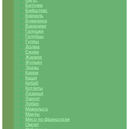
Бигус
Биточки
Бифштекс
Бризоль
Буженина
Вареники
Галушки
Голубцы
Гуляш
Долма
Ежики
Жаркое
Жульен
Зразы
Карри
Каши
Кебаб
Котлеты
Лазанья
Лангет
Лобио
Мамалыга
Манты
Мясо по-французски
Омлет