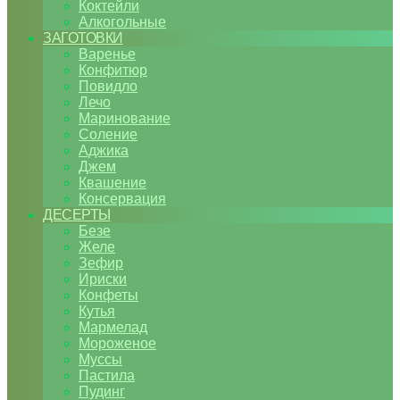
Коктейли
Алкогольные
ЗАГОТОВКИ
Варенье
Конфитюр
Повидло
Лечо
Маринование
Соление
Аджика
Джем
Квашение
Консервация
ДЕСЕРТЫ
Безе
Желе
Зефир
Ириски
Конфеты
Кутья
Мармелад
Мороженое
Муссы
Пастила
Пудинг