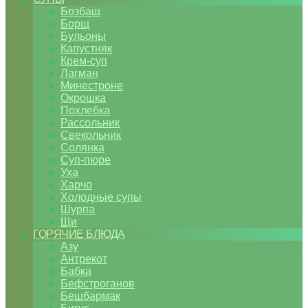
Бозбаш
Борщ
Бульоны
Капустняк
Крем-суп
Лагман
Минестроне
Окрошка
Похлебка
Рассольник
Свекольник
Солянка
Суп-пюре
Уха
Харчо
Холодные супы
Шурпа
Щи
ГОРЯЧИЕ БЛЮДА
Азу
Антрекот
Бабка
Бефстроганов
Бешбармак