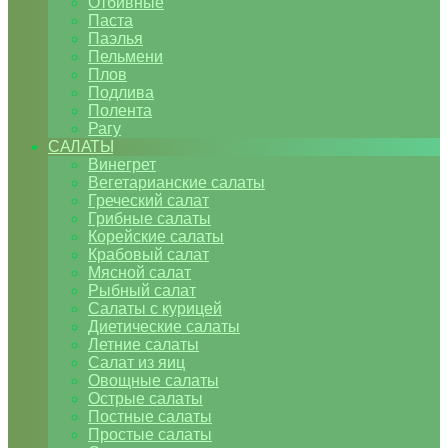
Отбивные
Паста
Паэлья
Пельмени
Плов
Подлива
Полента
Рагу
САЛАТЫ
Винегрет
Вегетарианские салаты
Греческий салат
Грибные салаты
Корейские салаты
Крабовый салат
Мясной салат
Рыбный салат
Салаты с курицей
Диетические салаты
Летние салаты
Салат из яиц
Овощные салаты
Острые салаты
Постные салаты
Простые салаты