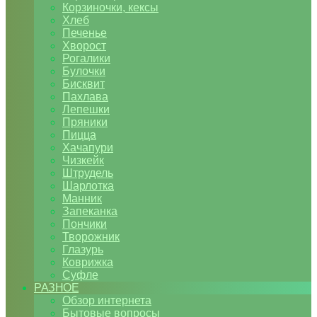
Корзиночки, кексы
Хлеб
Печенье
Хворост
Рогалики
Булочки
Бисквит
Пахлава
Лепешки
Пряники
Пицца
Хачапури
Чизкейк
Штрудель
Шарлотка
Манник
Запеканка
Пончики
Творожник
Глазурь
Коврижка
Суфле
РАЗНОЕ
Обзор интернета
Бытовые вопросы