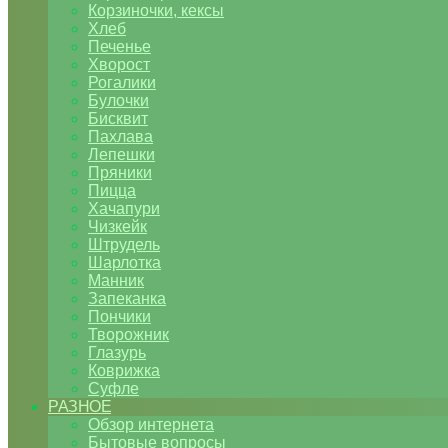
Корзиночки, кексы
Хлеб
Печенье
Хворост
Рогалики
Булочки
Бисквит
Пахлава
Лепешки
Пряники
Пицца
Хачапури
Чизкейк
Штрудель
Шарлотка
Манник
Запеканка
Пончики
Творожник
Глазурь
Коврижка
Суфле
РАЗНОЕ
Обзор интернета
Бытовые вопросы