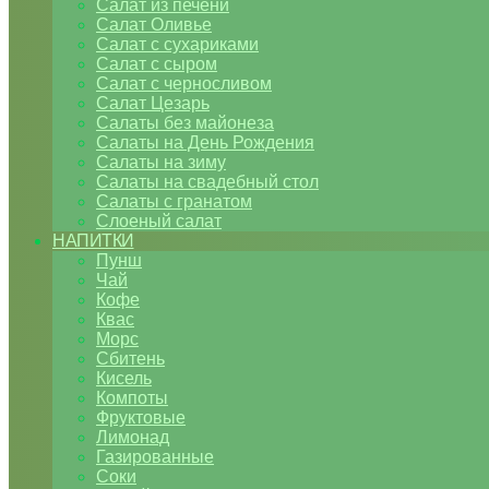
Салат из печени
Салат Оливье
Салат с сухариками
Салат с сыром
Салат с черносливом
Салат Цезарь
Салаты без майонеза
Салаты на День Рождения
Салаты на зиму
Салаты на свадебный стол
Салаты с гранатом
Слоеный салат
НАПИТКИ
Пунш
Чай
Кофе
Квас
Морс
Сбитень
Кисель
Компоты
Фруктовые
Лимонад
Газированные
Соки