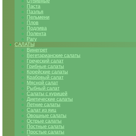
Отбивные
Паста
Паэлья
Пельмени
Плов
Подлива
Полента
Рагу
САЛАТЫ
Винегрет
Вегетарианские салаты
Греческий салат
Грибные салаты
Корейские салаты
Крабовый салат
Мясной салат
Рыбный салат
Салаты с курицей
Диетические салаты
Летние салаты
Салат из яиц
Овощные салаты
Острые салаты
Постные салаты
Простые салаты