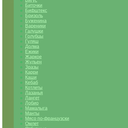
Бигус
Биточки
Бифштекс
Бризоль
Буженина
Вареники
Галушки
Голубцы
Гуляш
Долма
Ежики
Жаркое
Жульен
Зразы
Карри
Каши
Кебаб
Котлеты
Лазанья
Лангет
Лобио
Мамалыга
Манты
Мясо по-французски
Омлет