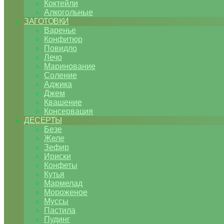
Коктейли
Алкогольные
ЗАГОТОВКИ
Варенье
Конфитюр
Повидло
Лечо
Маринование
Соление
Аджика
Джем
Квашение
Консервация
ДЕСЕРТЫ
Безе
Желе
Зефир
Ириски
Конфеты
Кутья
Мармелад
Мороженое
Муссы
Пастила
Пудинг