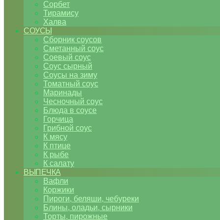
Сорбет
Тирамису
Халва
СОУСЫ
Сборник соусов
Сметанный соус
Соевый соус
Соус сырный
Соусы на зиму
Томатный соус
Маринады
Чесночный соус
Блюда в соусе
Горчица
Грибной соус
К мясу
К птице
К рыбе
К салату
ВЫПЕЧКА
Вафли
Коржики
Пироги, беляши, чебуреки
Блины, оладьи, сырники
Торты, пирожные