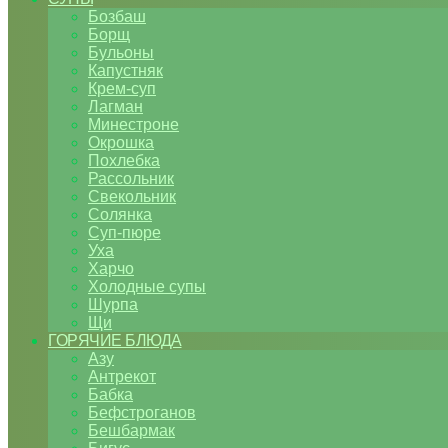
Бозбаш
Борщ
Бульоны
Капустняк
Крем-суп
Лагман
Минестроне
Окрошка
Похлебка
Рассольник
Свекольник
Солянка
Суп-пюре
Уха
Харчо
Холодные супы
Шурпа
Щи
ГОРЯЧИЕ БЛЮДА
Азу
Антрекот
Бабка
Бефстроганов
Бешбармак