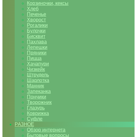
Корзиночки, кексы
Хлеб
Печенье
Хворост
Рогалики
Булочки
Бисквит
Пахлава
Лепешки
Пряники
Пицца
Хачапури
Чизкейк
Штрудель
Шарлотка
Манник
Запеканка
Пончики
Творожник
Глазурь
Коврижка
Суфле
РАЗНОЕ
Обзор интернета
Бытовые вопросы