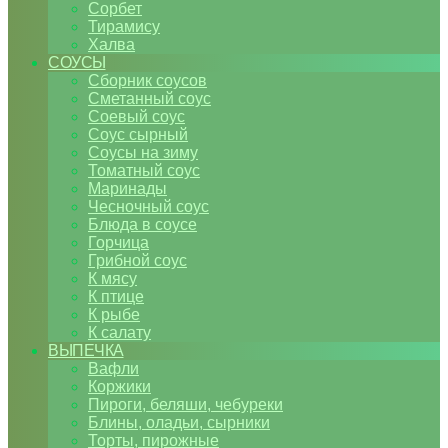
Сорбет
Тирамису
Халва
СОУСЫ
Сборник соусов
Сметанный соус
Соевый соус
Соус сырный
Соусы на зиму
Томатный соус
Маринады
Чесночный соус
Блюда в соусе
Горчица
Грибной соус
К мясу
К птице
К рыбе
К салату
ВЫПЕЧКА
Вафли
Коржики
Пироги, беляши, чебуреки
Блины, оладьи, сырники
Торты, пирожные