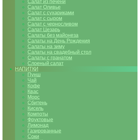
Салат из печени
Салат Оливье
Салат с сухариками
Салат с сыром
Салат с черносливом
Салат Цезарь
Салаты без майонеза
Салаты на День Рождения
Салаты на зиму
Салаты на свадебный стол
Салаты с гранатом
Слоеный салат
НАПИТКИ
Пунш
Чай
Кофе
Квас
Морс
Сбитень
Кисель
Компоты
Фруктовые
Лимонад
Газированные
Соки