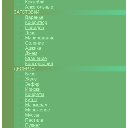
Коктейли
Алкогольные
ЗАГОТОВКИ
Варенье
Конфитюр
Повидло
Лечо
Маринование
Соление
Аджика
Джем
Квашение
Консервация
ДЕСЕРТЫ
Безе
Желе
Зефир
Ириски
Конфеты
Кутья
Мармелад
Мороженое
Муссы
Пастила
Пудинг