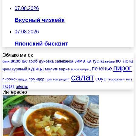
07.08.2026
Вкусный чизкейк
07.08.2026
Японский бисквит
Облако меток
зима
котлета
варенье
капуста
гриб
духовка
запеканка
блин
кефир
пирог
печенье
курица
мультиварке
куриный
крем
мясо
огурец
салат
соус
помидор
пирожок
пицца
простой
рецепт
творожный
тест
торт
яблоко
Интересно