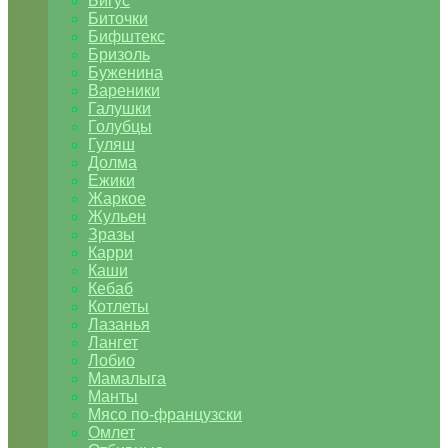
Бигус
Биточки
Бифштекс
Бризоль
Буженина
Вареники
Галушки
Голубцы
Гуляш
Долма
Ежики
Жаркое
Жульен
Зразы
Карри
Каши
Кебаб
Котлеты
Лазанья
Лангет
Лобио
Мамалыга
Манты
Мясо по-французски
Омлет