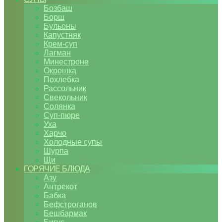
Бозбаш
Борщ
Бульоны
Капустняк
Крем-суп
Лагман
Минестроне
Окрошка
Похлебка
Рассольник
Свекольник
Солянка
Суп-пюре
Уха
Харчо
Холодные супы
Шурпа
Щи
ГОРЯЧИЕ БЛЮДА
Азу
Антрекот
Бабка
Бефстроганов
Бешбармак