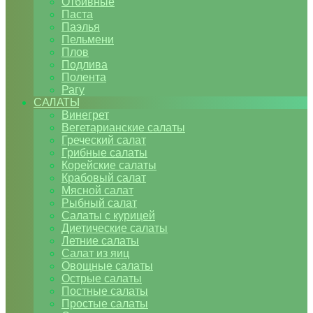
Отбивные
Паста
Паэлья
Пельмени
Плов
Подлива
Полента
Рагу
САЛАТЫ
Винегрет
Вегетарианские салаты
Греческий салат
Грибные салаты
Корейские салаты
Крабовый салат
Мясной салат
Рыбный салат
Салаты с курицей
Диетические салаты
Летние салаты
Салат из яиц
Овощные салаты
Острые салаты
Постные салаты
Простые салаты