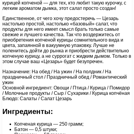
курицей копченой — для тех, кто любит такую курочку, с
легким ароматом дымка, этот салат просто создан!
Единственное, от чего хочу предостеречь — Цезарь
настолько простой, настолько «базовый» салат, что
продукты для него имеет смысл брать только самые
свежие и лучшего качества. Так что воздержитесь от
приобретения копченой курицы сомнительного вида и
цвета, запаянной в вакуумную упаковку. Лучше не
поленитесь дойти до рынка и приобрести действительно
копченую курицу, а не суррогат с жидким дымом. Только в
этом случае ваш «Цезарь» будет безупречен.
Назначение: На обед / На ужин / На полдник / На
праздничный стол / Праздничный обед / Романтический
ужин
Основной ингредиент: Овощи / Птица / Курица / Помидор
/ Молочные продукты / Сыр / Сухарики / Курица копчёная
Блюдо: Салаты / Салат Цезарь
Ингредиенты:
Копченая курица — 250 грамм;
Батон — 0,5 штуки;