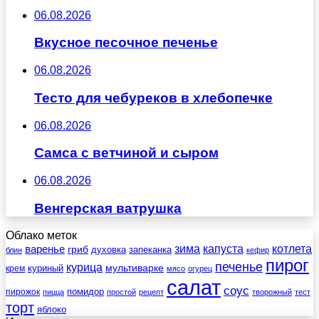
06.08.2026
Вкусное песочное печенье
06.08.2026
Тесто для чебуреков в хлебопечке
06.08.2026
Самса с ветчиной и сыром
06.08.2026
Венгерская ватрушка
Облако меток
зима
котлета
варенье
капуста
гриб
духовка
запеканка
блин
кефир
пирог
печенье
курица
мультиварке
куриный
крем
мясо
огурец
салат
соус
помидор
пирожок
пицца
простой
рецепт
творожный
тест
торт
яблоко