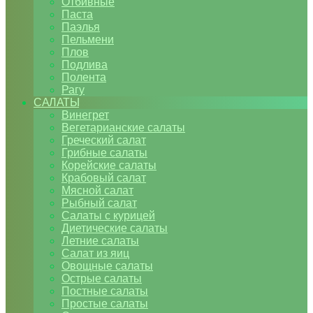
Отбивные
Паста
Паэлья
Пельмени
Плов
Подлива
Полента
Рагу
САЛАТЫ
Винегрет
Вегетарианские салаты
Греческий салат
Грибные салаты
Корейские салаты
Крабовый салат
Мясной салат
Рыбный салат
Салаты с курицей
Диетические салаты
Летние салаты
Салат из яиц
Овощные салаты
Острые салаты
Постные салаты
Простые салаты