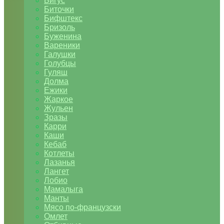
Бигус
Биточки
Бифштекс
Бризоль
Буженина
Вареники
Галушки
Голубцы
Гуляш
Долма
Ежики
Жаркое
Жульен
Зразы
Карри
Каши
Кебаб
Котлеты
Лазанья
Лангет
Лобио
Мамалыга
Манты
Мясо по-французски
Омлет