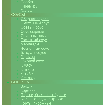
Сорбет
Тирамису
Халва
СОУСЫ
Сборник соусов
Сметанный соус
Соевый соус
Соус сырный
Соусы на зиму
Томатный соус
Маринады
Чесночный соус
Блюда в соусе
Горчица
Грибной соус
К мясу
К птице
К рыбе
К салату
ВЫПЕЧКА
Вафли
Коржики
Пироги, беляши, чебуреки
Блины, оладьи, сырники
Торты, пирожные