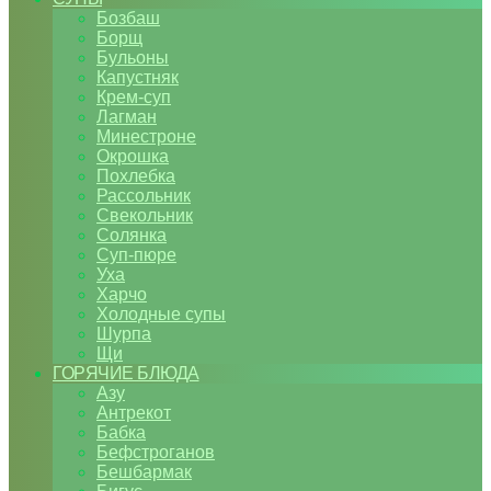
Бозбаш
Борщ
Бульоны
Капустняк
Крем-суп
Лагман
Минестроне
Окрошка
Похлебка
Рассольник
Свекольник
Солянка
Суп-пюре
Уха
Харчо
Холодные супы
Шурпа
Щи
ГОРЯЧИЕ БЛЮДА
Азу
Антрекот
Бабка
Бефстроганов
Бешбармак