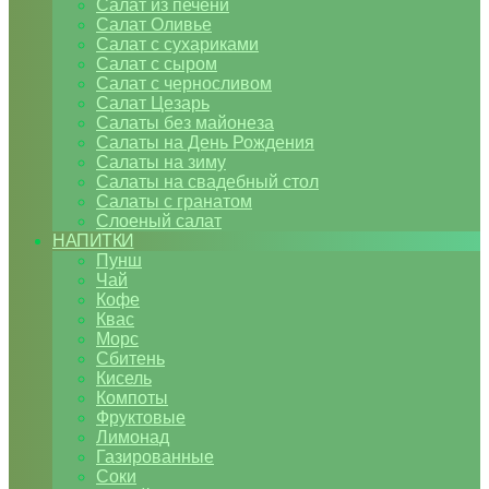
Салат из печени
Салат Оливье
Салат с сухариками
Салат с сыром
Салат с черносливом
Салат Цезарь
Салаты без майонеза
Салаты на День Рождения
Салаты на зиму
Салаты на свадебный стол
Салаты с гранатом
Слоеный салат
НАПИТКИ
Пунш
Чай
Кофе
Квас
Морс
Сбитень
Кисель
Компоты
Фруктовые
Лимонад
Газированные
Соки