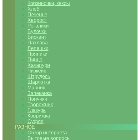
Корзиночки, кексы
Хлеб
Печенье
Хворост
Рогалики
Булочки
Бисквит
Пахлава
Лепешки
Пряники
Пицца
Хачапури
Чизкейк
Штрудель
Шарлотка
Манник
Запеканка
Пончики
Творожник
Глазурь
Коврижка
Суфле
РАЗНОЕ
Обзор интернета
Бытовые вопросы