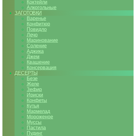
Коктейли
Алкогольные
ЗАГОТОВКИ
Варенье
Конфитюр
Повидло
Лечо
Маринование
Соление
Аджика
Джем
Квашение
Консервация
ДЕСЕРТЫ
Безе
Желе
Зефир
Ириски
Конфеты
Кутья
Мармелад
Мороженое
Муссы
Пастила
Пудинг