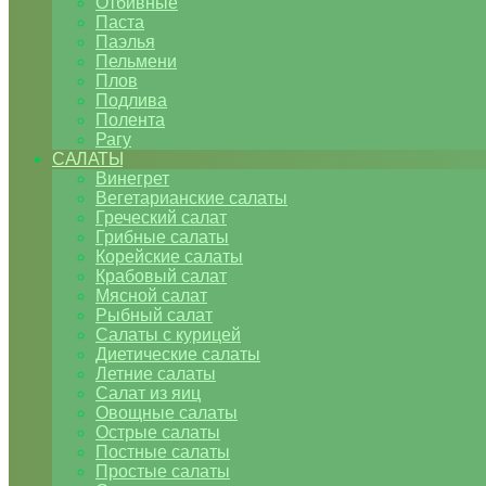
Отбивные
Паста
Паэлья
Пельмени
Плов
Подлива
Полента
Рагу
САЛАТЫ
Винегрет
Вегетарианские салаты
Греческий салат
Грибные салаты
Корейские салаты
Крабовый салат
Мясной салат
Рыбный салат
Салаты с курицей
Диетические салаты
Летние салаты
Салат из яиц
Овощные салаты
Острые салаты
Постные салаты
Простые салаты