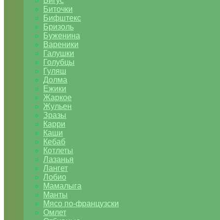
Бигус
Биточки
Бифштекс
Бризоль
Буженина
Вареники
Галушки
Голубцы
Гуляш
Долма
Ежики
Жаркое
Жульен
Зразы
Карри
Каши
Кебаб
Котлеты
Лазанья
Лангет
Лобио
Мамалыга
Манты
Мясо по-французски
Омлет