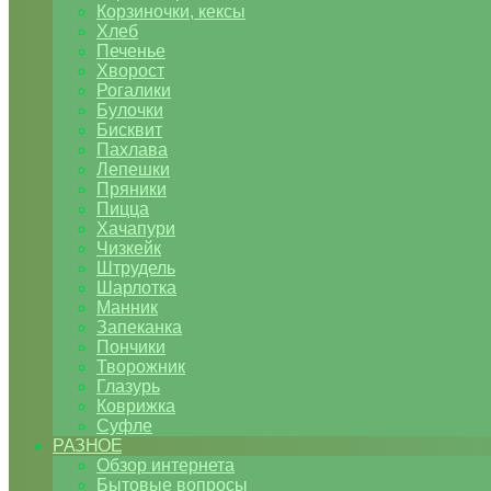
Корзиночки, кексы
Хлеб
Печенье
Хворост
Рогалики
Булочки
Бисквит
Пахлава
Лепешки
Пряники
Пицца
Хачапури
Чизкейк
Штрудель
Шарлотка
Манник
Запеканка
Пончики
Творожник
Глазурь
Коврижка
Суфле
РАЗНОЕ
Обзор интернета
Бытовые вопросы