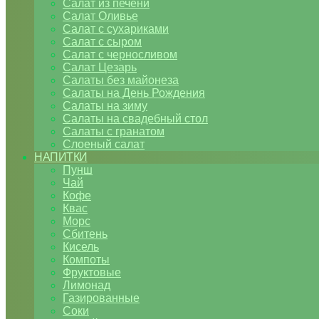
Салат из печени
Салат Оливье
Салат с сухариками
Салат с сыром
Салат с черносливом
Салат Цезарь
Салаты без майонеза
Салаты на День Рождения
Салаты на зиму
Салаты на свадебный стол
Салаты с гранатом
Слоеный салат
НАПИТКИ
Пунш
Чай
Кофе
Квас
Морс
Сбитень
Кисель
Компоты
Фруктовые
Лимонад
Газированные
Соки