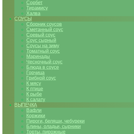
Сорбет
Тирамису
Халва
СОУСЫ
Сборник соусов
Сметанный соус
Соевый соус
Соус сырный
Соусы на зиму
Томатный соус
Маринады
Чесночный соус
Блюда в соусе
Горчица
Грибной соус
К мясу
К птице
К рыбе
К салату
ВЫПЕЧКА
Вафли
Коржики
Пироги, беляши, чебуреки
Блины, оладьи, сырники
Торты, пирожные