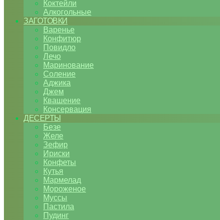
Коктейли
Алкогольные
ЗАГОТОВКИ
Варенье
Конфитюр
Повидло
Лечо
Маринование
Соление
Аджика
Джем
Квашение
Консервация
ДЕСЕРТЫ
Безе
Желе
Зефир
Ириски
Конфеты
Кутья
Мармелад
Мороженое
Муссы
Пастила
Пудинг