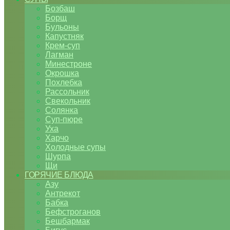
Бозбаш
Борщ
Бульоны
Капустняк
Крем-суп
Лагман
Минестроне
Окрошка
Похлебка
Рассольник
Свекольник
Солянка
Суп-пюре
Уха
Харчо
Холодные супы
Шурпа
Щи
ГОРЯЧИЕ БЛЮДА
Азу
Антрекот
Бабка
Бефстроганов
Бешбармак