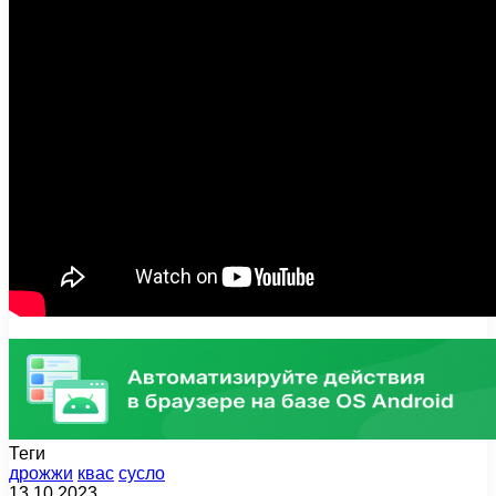
Теги
дрожжи
квас
сусло
13.10.2023