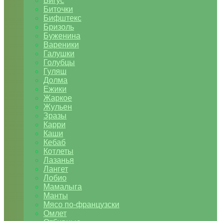
Бигус
Биточки
Бифштекс
Бризоль
Буженина
Вареники
Галушки
Голубцы
Гуляш
Долма
Ежики
Жаркое
Жульен
Зразы
Карри
Каши
Кебаб
Котлеты
Лазанья
Лангет
Лобио
Мамалыга
Манты
Мясо по-французски
Омлет