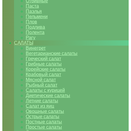
Отбивные
Паста
Паэлья
Пельмени
Плов
Подлива
Полента
Рагу
САЛАТЫ
Винегрет
Вегетарианские салаты
Греческий салат
Грибные салаты
Корейские салаты
Крабовый салат
Мясной салат
Рыбный салат
Салаты с курицей
Диетические салаты
Летние салаты
Салат из яиц
Овощные салаты
Острые салаты
Постные салаты
Простые салаты