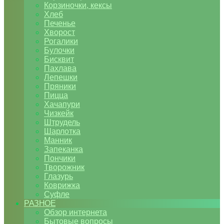
Корзиночки, кексы
Хлеб
Печенье
Хворост
Рогалики
Булочки
Бисквит
Пахлава
Лепешки
Пряники
Пицца
Хачапури
Чизкейк
Штрудель
Шарлотка
Манник
Запеканка
Пончики
Творожник
Глазурь
Коврижка
Суфле
РАЗНОЕ
Обзор интернета
Бытовые вопросы