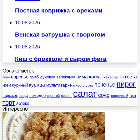
Постная коврижка с орехами
10.08.2026
Венская ватрушка с творогом
10.08.2026
Киш с брокколи и сыром фета
Облако меток
зима
котлета
варенье
капуста
гриб
духовка
запеканка
блин
кефир
пирог
печенье
курица
мультиварке
куриный
крем
мясо
огурец
салат
соус
помидор
пирожок
пицца
простой
рецепт
творожный
тест
торт
яблоко
Интересно