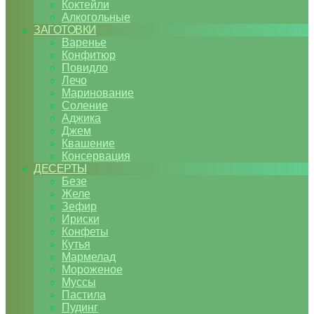
Коктейли
Алкогольные
ЗАГОТОВКИ
Варенье
Конфитюр
Повидло
Лечо
Маринование
Соление
Аджика
Джем
Квашение
Консервация
ДЕСЕРТЫ
Безе
Желе
Зефир
Ириски
Конфеты
Кутья
Мармелад
Мороженое
Муссы
Пастила
Пудинг