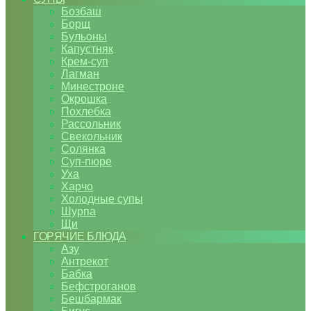
Бозбаш
Борщ
Бульоны
Капустняк
Крем-суп
Лагман
Минестроне
Окрошка
Похлебка
Рассольник
Свекольник
Солянка
Суп-пюре
Уха
Харчо
Холодные супы
Шурпа
Щи
ГОРЯЧИЕ БЛЮДА
Азу
Антрекот
Бабка
Бефстроганов
Бешбармак