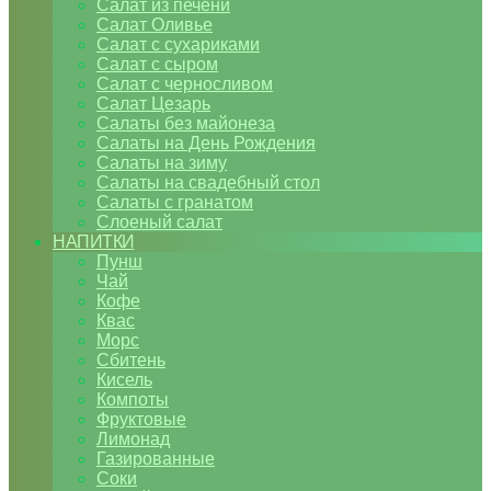
Салат из печени
Салат Оливье
Салат с сухариками
Салат с сыром
Салат с черносливом
Салат Цезарь
Салаты без майонеза
Салаты на День Рождения
Салаты на зиму
Салаты на свадебный стол
Салаты с гранатом
Слоеный салат
НАПИТКИ
Пунш
Чай
Кофе
Квас
Морс
Сбитень
Кисель
Компоты
Фруктовые
Лимонад
Газированные
Соки