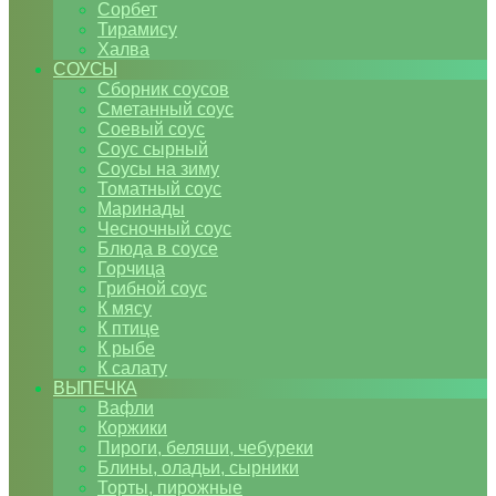
Сорбет
Тирамису
Халва
СОУСЫ
Сборник соусов
Сметанный соус
Соевый соус
Соус сырный
Соусы на зиму
Томатный соус
Маринады
Чесночный соус
Блюда в соусе
Горчица
Грибной соус
К мясу
К птице
К рыбе
К салату
ВЫПЕЧКА
Вафли
Коржики
Пироги, беляши, чебуреки
Блины, оладьи, сырники
Торты, пирожные