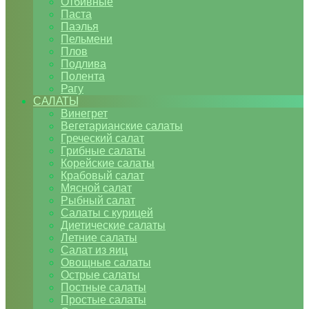
Отбивные
Паста
Паэлья
Пельмени
Плов
Подлива
Полента
Рагу
САЛАТЫ
Винегрет
Вегетарианские салаты
Греческий салат
Грибные салаты
Корейские салаты
Крабовый салат
Мясной салат
Рыбный салат
Салаты с курицей
Диетические салаты
Летние салаты
Салат из яиц
Овощные салаты
Острые салаты
Постные салаты
Простые салаты