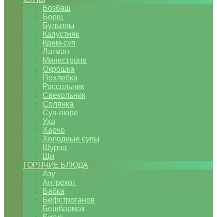
Бозбаш
Борщ
Бульоны
Капустняк
Крем-суп
Лагман
Минестроне
Окрошка
Похлебка
Рассольник
Свекольник
Солянка
Суп-пюре
Уха
Харчо
Холодные супы
Шурпа
Щи
ГОРЯЧИЕ БЛЮДА
Азу
Антрекот
Бабка
Бефстроганов
Бешбармак