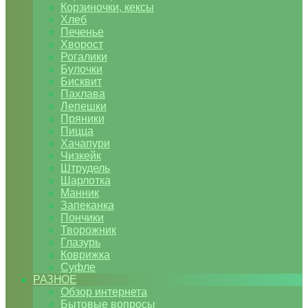
Корзиночки, кексы
Хлеб
Печенье
Хворост
Рогалики
Булочки
Бисквит
Пахлава
Лепешки
Пряники
Пицца
Хачапури
Чизкейк
Штрудель
Шарлотка
Манник
Запеканка
Пончики
Творожник
Глазурь
Коврижка
Суфле
РАЗНОЕ
Обзор интернета
Бытовые вопросы