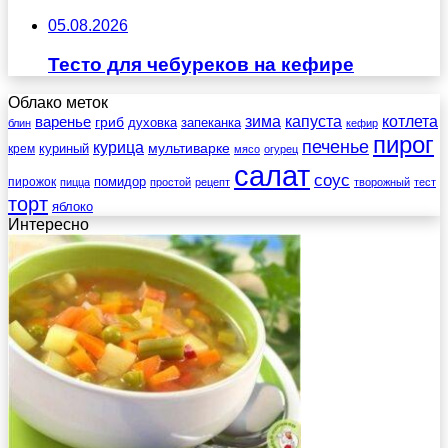
05.08.2026
Тесто для чебуреков на кефире
Облако меток
зима
котлета
варенье
капуста
гриб
духовка
запеканка
блин
кефир
пирог
печенье
курица
мультиварке
куриный
крем
мясо
огурец
салат
соус
помидор
пирожок
пицца
простой
рецепт
творожный
тест
торт
яблоко
Интересно