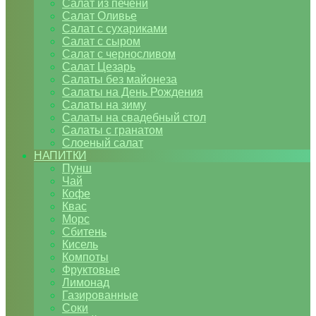
Салат из печени
Салат Оливье
Салат с сухариками
Салат с сыром
Салат с черносливом
Салат Цезарь
Салаты без майонеза
Салаты на День Рождения
Салаты на зиму
Салаты на свадебный стол
Салаты с гранатом
Слоеный салат
НАПИТКИ
Пунш
Чай
Кофе
Квас
Морс
Сбитень
Кисель
Компоты
Фруктовые
Лимонад
Газированные
Соки