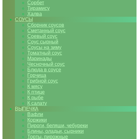
Сорбет
Тирамису
Халва
СОУСЫ
Сборник соусов
Сметанный соус
Соевый соус
Соус сырный
Соусы на зиму
Томатный соус
Маринады
Чесночный соус
Блюда в соусе
Горчица
Грибной соус
К мясу
К птице
К рыбе
К салату
ВЫПЕЧКА
Вафли
Коржики
Пироги, беляши, чебуреки
Блины, оладьи, сырники
Торты, пирожные