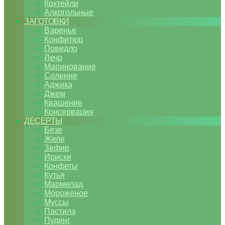
Коктейли
Алкогольные
ЗАГОТОВКИ
Варенье
Конфитюр
Повидло
Лечо
Маринование
Соление
Аджика
Джем
Квашение
Консервация
ДЕСЕРТЫ
Безе
Желе
Зефир
Ириски
Конфеты
Кутья
Мармелад
Мороженое
Муссы
Пастила
Пудинг