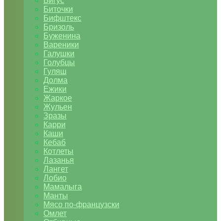
Бигус
Биточки
Бифштекс
Бризоль
Буженина
Вареники
Галушки
Голубцы
Гуляш
Долма
Ежики
Жаркое
Жульен
Зразы
Карри
Каши
Кебаб
Котлеты
Лазанья
Лангет
Лобио
Мамалыга
Манты
Мясо по-французски
Омлет