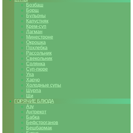
Бозбаш
Борщ
Бульоны
Капустняк
Крем-суп
Лагман
Минестроне
Окрошка
Похлебка
Рассольник
Свекольник
Солянка
Суп-пюре
Уха
Харчо
Холодные супы
Шурпа
Щи
ГОРЯЧИЕ БЛЮДА
Азу
Антрекот
Бабка
Бефстроганов
Бешбармак