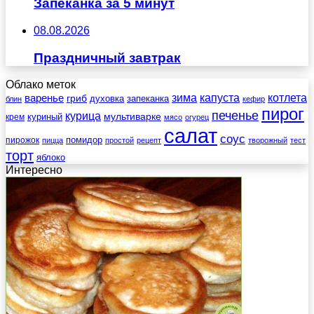
Запеканка за 5 минут
08.08.2026
Праздничный завтрак
Облако меток
зима
котлета
варенье
капуста
гриб
духовка
запеканка
блин
кефир
пирог
печенье
курица
мультиварке
куриный
крем
мясо
огурец
салат
соус
помидор
пирожок
пицца
простой
рецепт
творожный
тест
торт
яблоко
Интересно