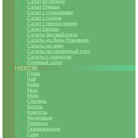
Салат из печени
Салат Оливье
Салат с сухариками
Салат с сыром
Салат с черносливом
Салат Цезарь
Салаты без майонеза
Салаты на День Рождения
Салаты на зиму
Салаты на свадебный стол
Салаты с гранатом
Слоеный салат
НАПИТКИ
Пунш
Чай
Кофе
Квас
Морс
Сбитень
Кисель
Компоты
Фруктовые
Лимонад
Газированные
Соки