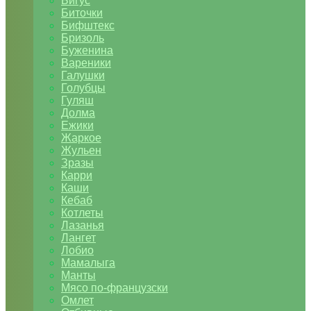
Бигус
Биточки
Бифштекс
Бризоль
Буженина
Вареники
Галушки
Голубцы
Гуляш
Долма
Ежики
Жаркое
Жульен
Зразы
Карри
Каши
Кебаб
Котлеты
Лазанья
Лангет
Лобио
Мамалыга
Манты
Мясо по-французски
Омлет