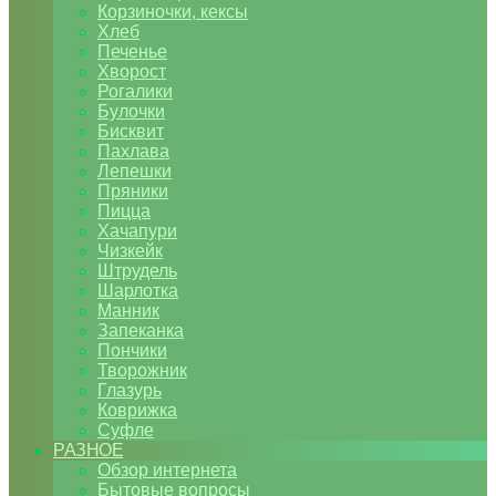
Корзиночки, кексы
Хлеб
Печенье
Хворост
Рогалики
Булочки
Бисквит
Пахлава
Лепешки
Пряники
Пицца
Хачапури
Чизкейк
Штрудель
Шарлотка
Манник
Запеканка
Пончики
Творожник
Глазурь
Коврижка
Суфле
РАЗНОЕ
Обзор интернета
Бытовые вопросы