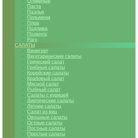
Отбивные
Паста
Паэлья
Пельмени
Плов
Подлива
Полента
Рагу
САЛАТЫ
Винегрет
Вегетарианские салаты
Греческий салат
Грибные салаты
Корейские салаты
Крабовый салат
Мясной салат
Рыбный салат
Салаты с курицей
Диетические салаты
Летние салаты
Салат из яиц
Овощные салаты
Острые салаты
Постные салаты
Простые салаты