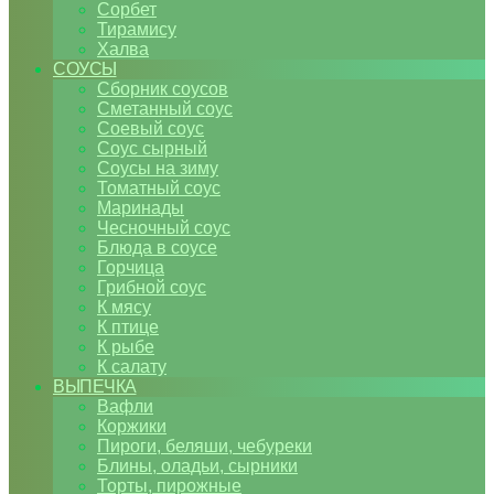
Сорбет
Тирамису
Халва
СОУСЫ
Сборник соусов
Сметанный соус
Соевый соус
Соус сырный
Соусы на зиму
Томатный соус
Маринады
Чесночный соус
Блюда в соусе
Горчица
Грибной соус
К мясу
К птице
К рыбе
К салату
ВЫПЕЧКА
Вафли
Коржики
Пироги, беляши, чебуреки
Блины, оладьи, сырники
Торты, пирожные