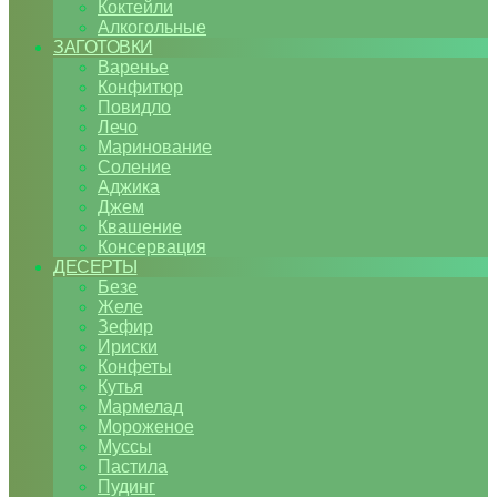
Коктейли
Алкогольные
ЗАГОТОВКИ
Варенье
Конфитюр
Повидло
Лечо
Маринование
Соление
Аджика
Джем
Квашение
Консервация
ДЕСЕРТЫ
Безе
Желе
Зефир
Ириски
Конфеты
Кутья
Мармелад
Мороженое
Муссы
Пастила
Пудинг