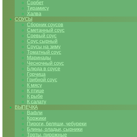
Сорбет
Тирамису
Халва
СОУСЫ
Сборник соусов
Сметанный соус
Соевый соус
Соус сырный
Соусы на зиму
Томатный соус
Маринады
Чесночный соус
Блюда в соусе
Горчица
Грибной соус
К мясу
К птице
К рыбе
К салату
ВЫПЕЧКА
Вафли
Коржики
Пироги, беляши, чебуреки
Блины, оладьи, сырники
Торты, пирожные