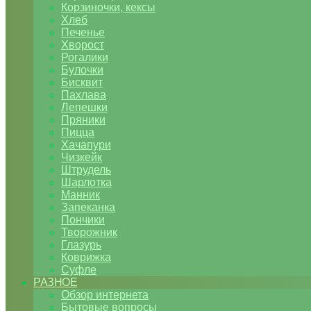
Корзиночки, кексы
Хлеб
Печенье
Хворост
Рогалики
Булочки
Бисквит
Пахлава
Лепешки
Пряники
Пицца
Хачапури
Чизкейк
Штрудель
Шарлотка
Манник
Запеканка
Пончики
Творожник
Глазурь
Коврижка
Суфле
РАЗНОЕ
Обзор интернета
Бытовые вопросы