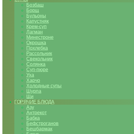
Бозбаш
Борщ
Бульоны
Капустняк
Крем-суп
Лагман
Минестроне
Окрошка
Похлебка
Рассольник
Свекольник
Солянка
Суп-пюре
Уха
Харчо
Холодные супы
Шурпа
Щи
ГОРЯЧИЕ БЛЮДА
Азу
Антрекот
Бабка
Бефстроганов
Бешбармак