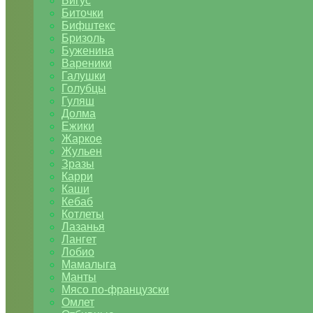
Бигус
Биточки
Бифштекс
Бризоль
Буженина
Вареники
Галушки
Голубцы
Гуляш
Долма
Ежики
Жаркое
Жульен
Зразы
Карри
Каши
Кебаб
Котлеты
Лазанья
Лангет
Лобио
Мамалыга
Манты
Мясо по-французски
Омлет