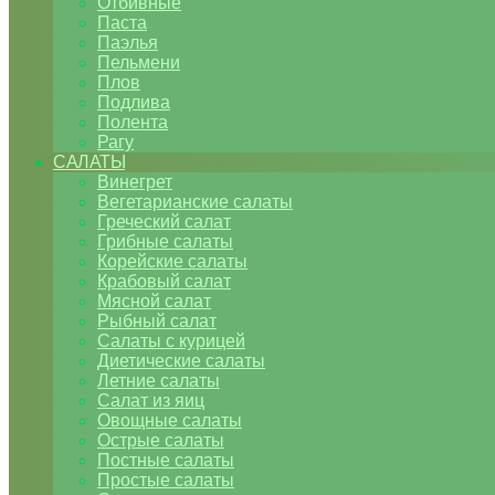
Отбивные
Паста
Паэлья
Пельмени
Плов
Подлива
Полента
Рагу
САЛАТЫ
Винегрет
Вегетарианские салаты
Греческий салат
Грибные салаты
Корейские салаты
Крабовый салат
Мясной салат
Рыбный салат
Салаты с курицей
Диетические салаты
Летние салаты
Салат из яиц
Овощные салаты
Острые салаты
Постные салаты
Простые салаты