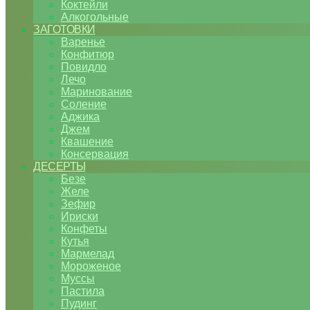
Коктейли
Алкогольные
ЗАГОТОВКИ
Варенье
Конфитюр
Повидло
Лечо
Маринование
Соление
Аджика
Джем
Квашение
Консервация
ДЕСЕРТЫ
Безе
Желе
Зефир
Ириски
Конфеты
Кутья
Мармелад
Мороженое
Муссы
Пастила
Пудинг