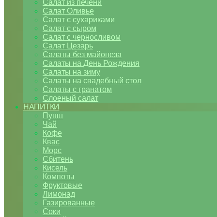
Салат из печени
Салат Оливье
Салат с сухариками
Салат с сыром
Салат с черносливом
Салат Цезарь
Салаты без майонеза
Салаты на День Рождения
Салаты на зиму
Салаты на свадебный стол
Салаты с гранатом
Слоеный салат
НАПИТКИ
Пунш
Чай
Кофе
Квас
Морс
Сбитень
Кисель
Компоты
Фруктовые
Лимонад
Газированные
Соки