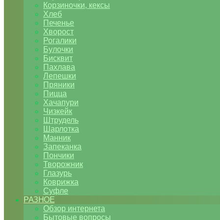
Корзиночки, кексы
Хлеб
Печенье
Хворост
Рогалики
Булочки
Бисквит
Пахлава
Лепешки
Пряники
Пицца
Хачапури
Чизкейк
Штрудель
Шарлотка
Манник
Запеканка
Пончики
Творожник
Глазурь
Коврижка
Суфле
РАЗНОЕ
Обзор интернета
Бытовые вопросы