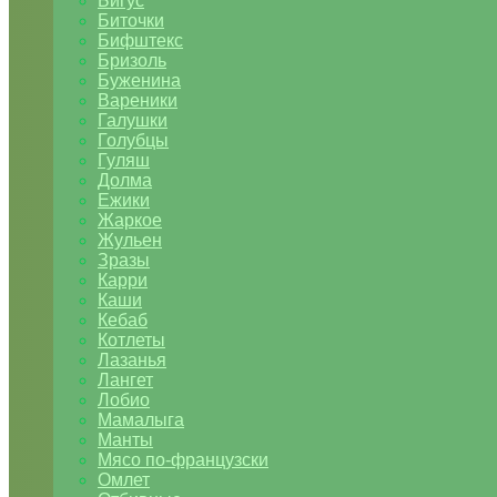
Бигус
Биточки
Бифштекс
Бризоль
Буженина
Вареники
Галушки
Голубцы
Гуляш
Долма
Ежики
Жаркое
Жульен
Зразы
Карри
Каши
Кебаб
Котлеты
Лазанья
Лангет
Лобио
Мамалыга
Манты
Мясо по-французски
Омлет