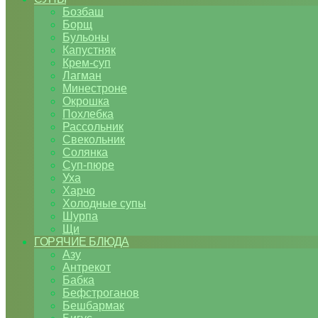
Бозбаш
Борщ
Бульоны
Капустняк
Крем-суп
Лагман
Минестроне
Окрошка
Похлебка
Рассольник
Свекольник
Солянка
Суп-пюре
Уха
Харчо
Холодные супы
Шурпа
Щи
ГОРЯЧИЕ БЛЮДА
Азу
Антрекот
Бабка
Бефстроганов
Бешбармак