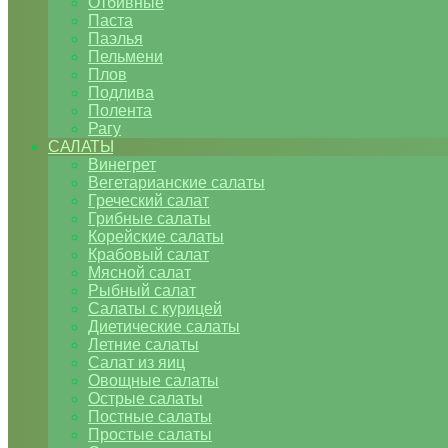
Отбивные
Паста
Паэлья
Пельмени
Плов
Подлива
Полента
Рагу
САЛАТЫ
Винегрет
Вегетарианские салаты
Греческий салат
Грибные салаты
Корейские салаты
Крабовый салат
Мясной салат
Рыбный салат
Салаты с курицей
Диетические салаты
Летние салаты
Салат из яиц
Овощные салаты
Острые салаты
Постные салаты
Простые салаты