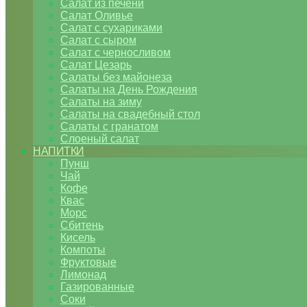
Салат из печени
Салат Оливье
Салат с сухариками
Салат с сыром
Салат с черносливом
Салат Цезарь
Салаты без майонеза
Салаты на День Рождения
Салаты на зиму
Салаты на свадебный стол
Салаты с гранатом
Слоеный салат
НАПИТКИ
Пунш
Чай
Кофе
Квас
Морс
Сбитень
Кисель
Компоты
Фруктовые
Лимонад
Газированные
Соки