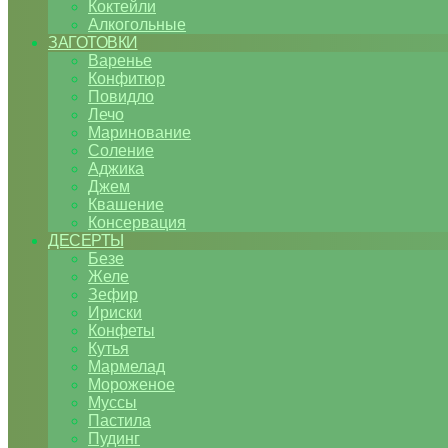
Коктейли
Алкогольные
ЗАГОТОВКИ
Варенье
Конфитюр
Повидло
Лечо
Маринование
Соление
Аджика
Джем
Квашение
Консервация
ДЕСЕРТЫ
Безе
Желе
Зефир
Ириски
Конфеты
Кутья
Мармелад
Мороженое
Муссы
Пастила
Пудинг