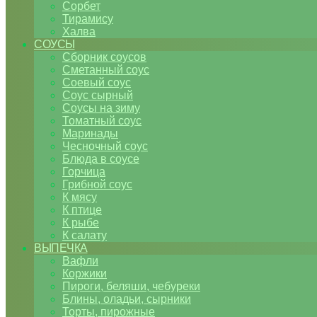
Сорбет
Тирамису
Халва
СОУСЫ
Сборник соусов
Сметанный соус
Соевый соус
Соус сырный
Соусы на зиму
Томатный соус
Маринады
Чесночный соус
Блюда в соусе
Горчица
Грибной соус
К мясу
К птице
К рыбе
К салату
ВЫПЕЧКА
Вафли
Коржики
Пироги, беляши, чебуреки
Блины, оладьи, сырники
Торты, пирожные