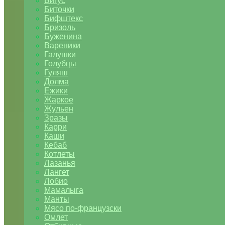
Бигус
Биточки
Бифштекс
Бризоль
Буженина
Вареники
Галушки
Голубцы
Гуляш
Долма
Ежики
Жаркое
Жульен
Зразы
Карри
Каши
Кебаб
Котлеты
Лазанья
Лангет
Лобио
Мамалыга
Манты
Мясо по-французски
Омлет