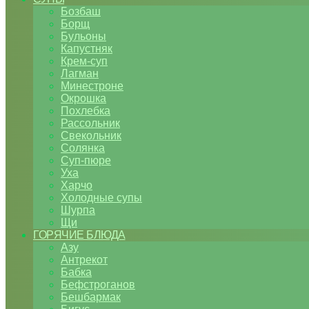
Бозбаш
Борщ
Бульоны
Капустняк
Крем-суп
Лагман
Минестроне
Окрошка
Похлебка
Рассольник
Свекольник
Солянка
Суп-пюре
Уха
Харчо
Холодные супы
Шурпа
Щи
ГОРЯЧИЕ БЛЮДА
Азу
Антрекот
Бабка
Бефстроганов
Бешбармак