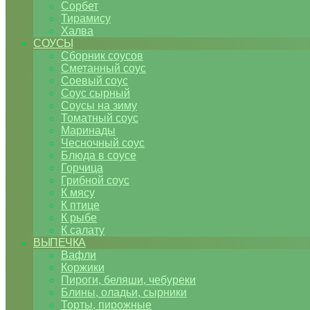
Сорбет
Тирамису
Халва
СОУСЫ
Сборник соусов
Сметанный соус
Соевый соус
Соус сырный
Соусы на зиму
Томатный соус
Маринады
Чесночный соус
Блюда в соусе
Горчица
Грибной соус
К мясу
К птице
К рыбе
К салату
ВЫПЕЧКА
Вафли
Коржики
Пироги, беляши, чебуреки
Блины, оладьи, сырники
Торты, пирожные