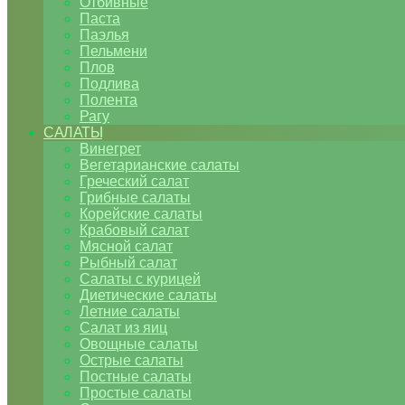
Отбивные
Паста
Паэлья
Пельмени
Плов
Подлива
Полента
Рагу
САЛАТЫ
Винегрет
Вегетарианские салаты
Греческий салат
Грибные салаты
Корейские салаты
Крабовый салат
Мясной салат
Рыбный салат
Салаты с курицей
Диетические салаты
Летние салаты
Салат из яиц
Овощные салаты
Острые салаты
Постные салаты
Простые салаты