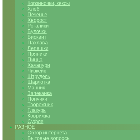
Корзиночки, кексы
Хлеб
Печенье
Хворост
Рогалики
Булочки
Бисквит
Пахлава
Лепешки
Пряники
Пицца
Хачапури
Чизкейк
Штрудель
Шарлотка
Манник
Запеканка
Пончики
Творожник
Глазурь
Коврижка
Суфле
РАЗНОЕ
Обзор интернета
Бытовые вопросы