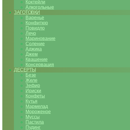
Коктейли
Алкогольные
ЗАГОТОВКИ
Варенье
Конфитюр
Повидло
Лечо
Маринование
Соление
Аджика
Джем
Квашение
Консервация
ДЕСЕРТЫ
Безе
Желе
Зефир
Ириски
Конфеты
Кутья
Мармелад
Мороженое
Муссы
Пастила
Пудинг