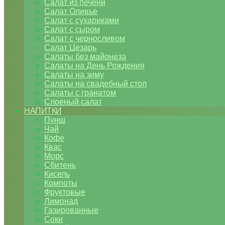
Салат из печени
Салат Оливье
Салат с сухариками
Салат с сыром
Салат с черносливом
Салат Цезарь
Салаты без майонеза
Салаты на День Рождения
Салаты на зиму
Салаты на свадебный стол
Салаты с гранатом
Слоеный салат
НАПИТКИ
Пунш
Чай
Кофе
Квас
Морс
Сбитень
Кисель
Компоты
Фруктовые
Лимонад
Газированные
Соки