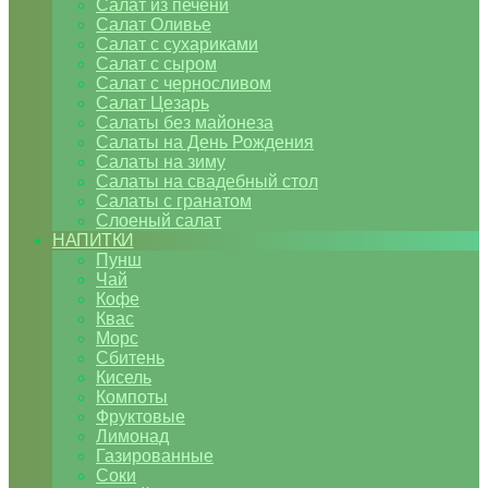
Салат из печени
Салат Оливье
Салат с сухариками
Салат с сыром
Салат с черносливом
Салат Цезарь
Салаты без майонеза
Салаты на День Рождения
Салаты на зиму
Салаты на свадебный стол
Салаты с гранатом
Слоеный салат
НАПИТКИ
Пунш
Чай
Кофе
Квас
Морс
Сбитень
Кисель
Компоты
Фруктовые
Лимонад
Газированные
Соки