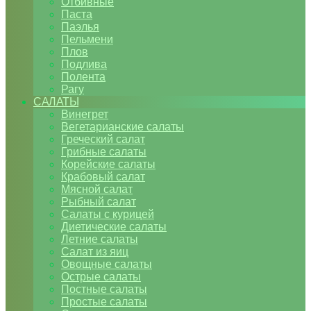
Отбивные
Паста
Паэлья
Пельмени
Плов
Подлива
Полента
Рагу
САЛАТЫ
Винегрет
Вегетарианские салаты
Греческий салат
Грибные салаты
Корейские салаты
Крабовый салат
Мясной салат
Рыбный салат
Салаты с курицей
Диетические салаты
Летние салаты
Салат из яиц
Овощные салаты
Острые салаты
Постные салаты
Простые салаты