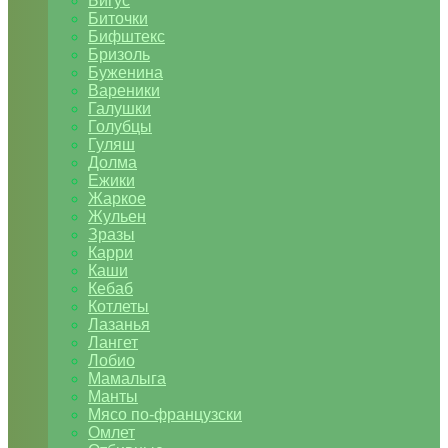
Бигус
Биточки
Бифштекс
Бризоль
Буженина
Вареники
Галушки
Голубцы
Гуляш
Долма
Ежики
Жаркое
Жульен
Зразы
Карри
Каши
Кебаб
Котлеты
Лазанья
Лангет
Лобио
Мамалыга
Манты
Мясо по-французски
Омлет