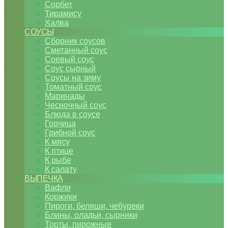
Сорбет
Тирамису
Халва
СОУСЫ
Сборник соусов
Сметанный соус
Соевый соус
Соус сырный
Соусы на зиму
Томатный соус
Маринады
Чесночный соус
Блюда в соусе
Горчица
Грибной соус
К мясу
К птице
К рыбе
К салату
ВЫПЕЧКА
Вафли
Коржики
Пироги, беляши, чебуреки
Блины, оладьи, сырники
Торты, пирожные