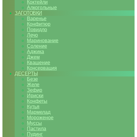
Коктейли
Алкогольные
ЗАГОТОВКИ
Варенье
Конфитюр
Повидло
Лечо
Маринование
Соление
Аджика
Джем
Квашение
Консервация
ДЕСЕРТЫ
Безе
Желе
Зефир
Ириски
Конфеты
Кутья
Мармелад
Мороженое
Муссы
Пастила
Пудинг