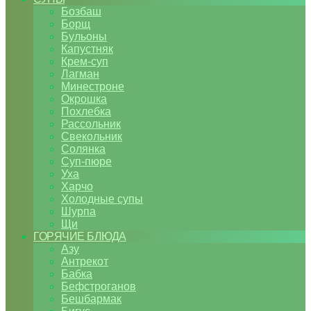
Бозбаш
Борщ
Бульоны
Капустняк
Крем-суп
Лагман
Минестроне
Окрошка
Похлебка
Рассольник
Свекольник
Солянка
Суп-пюре
Уха
Харчо
Холодные супы
Шурпа
Щи
ГОРЯЧИЕ БЛЮДА
Азу
Антрекот
Бабка
Бефстроганов
Бешбармак