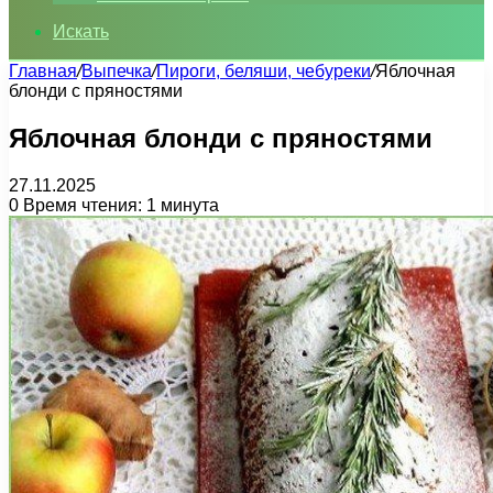
Искать
Главная
/
Выпечка
/
Пироги, беляши, чебуреки
/
Яблочная
блонди с пряностями
Яблочная блонди с пряностями
27.11.2025
0
Время чтения: 1 минута