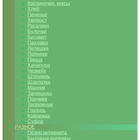
Корзиночки, кексы
Хлеб
Печенье
Хворост
Рогалики
Булочки
Бисквит
Пахлава
Лепешки
Пряники
Пицца
Хачапури
Чизкейк
Штрудель
Шарлотка
Манник
Запеканка
Пончики
Творожник
Глазурь
Коврижка
Суфле
РАЗНОЕ
Обзор интернета
Бытовые вопросы