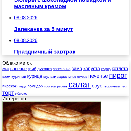
масляным кремом
08.08.2026
Запеканка за 5 минут
08.08.2026
Праздничный завтрак
Облако меток
зима
котлета
варенье
капуста
гриб
духовка
запеканка
блин
кефир
пирог
печенье
курица
мультиварке
куриный
крем
мясо
огурец
салат
соус
помидор
пирожок
пицца
простой
рецепт
творожный
тест
торт
яблоко
Интересно