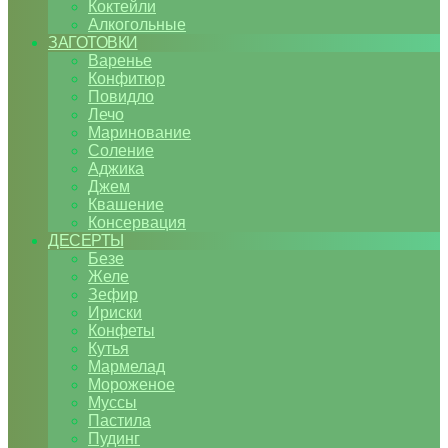
Коктейли
Алкогольные
ЗАГОТОВКИ
Варенье
Конфитюр
Повидло
Лечо
Маринование
Соление
Аджика
Джем
Квашение
Консервация
ДЕСЕРТЫ
Безе
Желе
Зефир
Ириски
Конфеты
Кутья
Мармелад
Мороженое
Муссы
Пастила
Пудинг