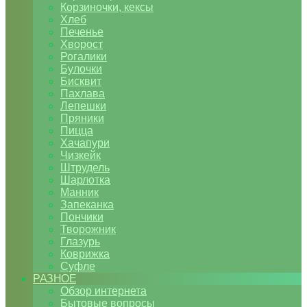
Корзиночки, кексы
Хлеб
Печенье
Хворост
Рогалики
Булочки
Бисквит
Пахлава
Лепешки
Пряники
Пицца
Хачапури
Чизкейк
Штрудель
Шарлотка
Манник
Запеканка
Пончики
Творожник
Глазурь
Коврижка
Суфле
РАЗНОЕ
Обзор интернета
Бытовые вопросы