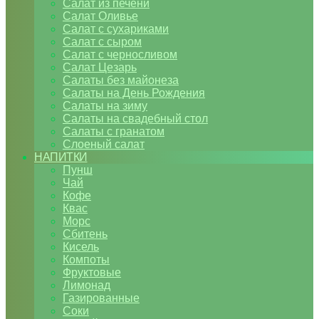
Салат из печени
Салат Оливье
Салат с сухариками
Салат с сыром
Салат с черносливом
Салат Цезарь
Салаты без майонеза
Салаты на День Рождения
Салаты на зиму
Салаты на свадебный стол
Салаты с гранатом
Слоеный салат
НАПИТКИ
Пунш
Чай
Кофе
Квас
Морс
Сбитень
Кисель
Компоты
Фруктовые
Лимонад
Газированные
Соки