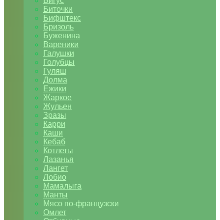
Бигус
Биточки
Бифштекс
Бризоль
Буженина
Вареники
Галушки
Голубцы
Гуляш
Долма
Ежики
Жаркое
Жульен
Зразы
Карри
Каши
Кебаб
Котлеты
Лазанья
Лангет
Лобио
Мамалыга
Манты
Мясо по-французски
Омлет