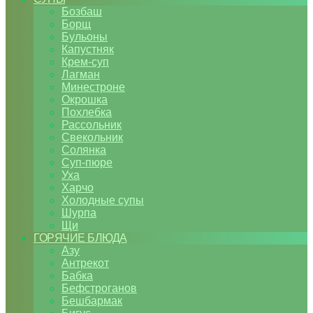
Бозбаш
Борщ
Бульоны
Капустняк
Крем-суп
Лагман
Минестроне
Окрошка
Похлебка
Рассольник
Свекольник
Солянка
Суп-пюре
Уха
Харчо
Холодные супы
Шурпа
Щи
ГОРЯЧИЕ БЛЮДА
Азу
Антрекот
Бабка
Бефстроганов
Бешбармак