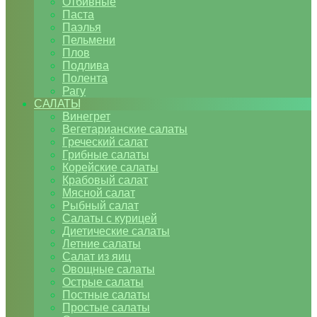
Отбивные
Паста
Паэлья
Пельмени
Плов
Подлива
Полента
Рагу
САЛАТЫ
Винегрет
Вегетарианские салаты
Греческий салат
Грибные салаты
Корейские салаты
Крабовый салат
Мясной салат
Рыбный салат
Салаты с курицей
Диетические салаты
Летние салаты
Салат из яиц
Овощные салаты
Острые салаты
Постные салаты
Простые салаты