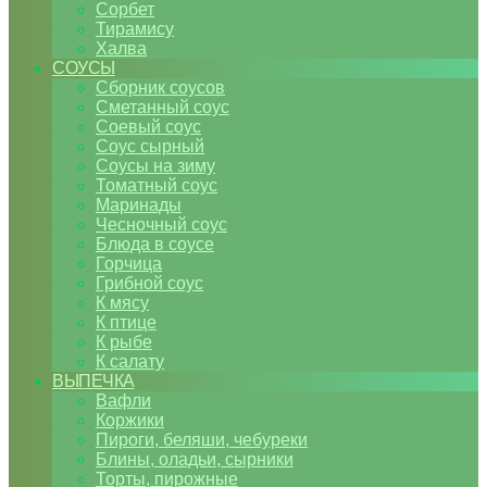
Сорбет
Тирамису
Халва
СОУСЫ
Сборник соусов
Сметанный соус
Соевый соус
Соус сырный
Соусы на зиму
Томатный соус
Маринады
Чесночный соус
Блюда в соусе
Горчица
Грибной соус
К мясу
К птице
К рыбе
К салату
ВЫПЕЧКА
Вафли
Коржики
Пироги, беляши, чебуреки
Блины, оладьи, сырники
Торты, пирожные