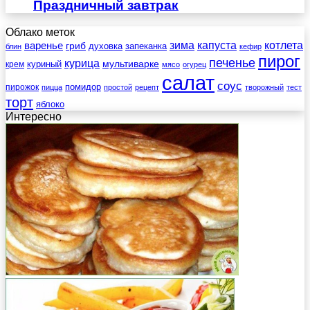
Праздничный завтрак
Облако меток
зима
котлета
варенье
капуста
гриб
духовка
запеканка
блин
кефир
пирог
печенье
курица
мультиварке
куриный
крем
мясо
огурец
салат
соус
помидор
пирожок
пицца
простой
рецепт
творожный
тест
торт
яблоко
Интересно