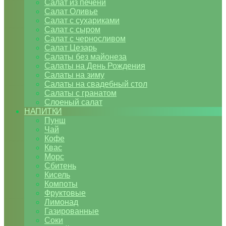
Салат из печени
Салат Оливье
Салат с сухариками
Салат с сыром
Салат с черносливом
Салат Цезарь
Салаты без майонеза
Салаты на День Рождения
Салаты на зиму
Салаты на свадебный стол
Салаты с гранатом
Слоеный салат
НАПИТКИ
Пунш
Чай
Кофе
Квас
Морс
Сбитень
Кисель
Компоты
Фруктовые
Лимонад
Газированные
Соки