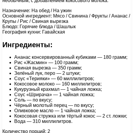
необычным, с добавлением кокосового молока.
Назначение: На обед / На ужин
Основной ингредиент: Мясо / Свинина / Фрукты / Ананас /
Крупы / Рис / Свиная вырезка
Блюдо: Горячие блюда / Шашлык
География кухни: Гавайская
Ингредиенты:
Ананас консервированный кубиками — 180 грамм;
Рис «Жасмин» — 100 грамм;
Свиная вырезка — 350 грамм;
Зелёный лук, перо — 2 штуки;
Соус «Терияки» — 60 миллилитров;
Кокосовое молоко — 160 миллилитров;
Кукурузный крахмал — 1 чайная ложка;
Соус «Шрирача» — 1 чайная ложка;
Соль — по вкусу;
Чёрный молотый перец — по вкусу;
Оливковое масло — 1 чайная ложка;
Кокосовая стружка или тёртый кокос — 2 ст. ложки;
Вода — 310 миллилитров.
Количество порций: 2