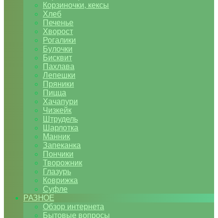
Корзиночки, кексы
Хлеб
Печенье
Хворост
Рогалики
Булочки
Бисквит
Пахлава
Лепешки
Пряники
Пицца
Хачапури
Чизкейк
Штрудель
Шарлотка
Манник
Запеканка
Пончики
Творожник
Глазурь
Коврижка
Суфле
РАЗНОЕ
Обзор интернета
Бытовые вопросы