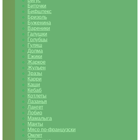
Бигус
Биточки
Бифштекс
Бризоль
Буженина
Вареники
Галушки
Голубцы
Гуляш
Долма
Ежики
Жаркое
Жульен
Зразы
Карри
Каши
Кебаб
Котлеты
Лазанья
Лангет
Лобио
Мамалыга
Манты
Мясо по-французски
Омлет