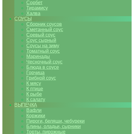
Сорбет
Тирамису
Халва
СОУСЫ
Сборник соусов
Сметанный соус
Соевый соус
Соус сырный
Соусы на зиму
Томатный соус
Маринады
Чесночный соус
Блюда в соусе
Горчица
Грибной соус
К мясу
К птице
К рыбе
К салату
ВЫПЕЧКА
Вафли
Коржики
Пироги, беляши, чебуреки
Блины, оладьи, сырники
Торты, пирожные