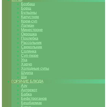
Бозбаш
Борщ
Бульоны
Капустняк
Крем-суп
Лагман
Минестроне
Окрошка
Похлебка
Рассольник
Свекольник
Солянка
Суп-пюре
Уха
Харчо
Холодные супы
Шурпа
Щи
ГОРЯЧИЕ БЛЮДА
Азу
Антрекот
Бабка
Бефстроганов
Бешбармак