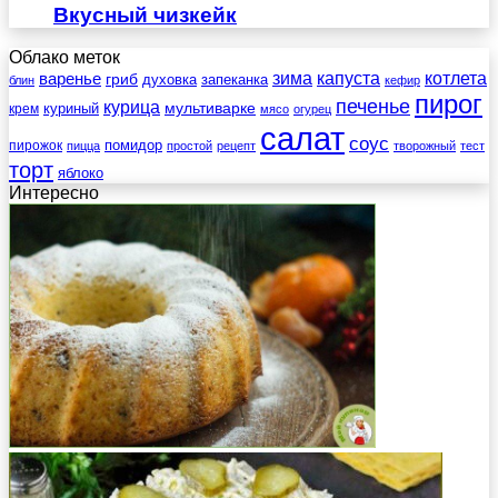
Вкусный чизкейк
Облако меток
зима
котлета
варенье
капуста
гриб
духовка
запеканка
блин
кефир
пирог
печенье
курица
мультиварке
куриный
крем
мясо
огурец
салат
соус
помидор
пирожок
пицца
простой
рецепт
творожный
тест
торт
яблоко
Интересно