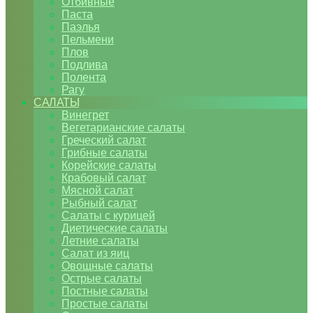
Отбивные
Паста
Паэлья
Пельмени
Плов
Подлива
Полента
Рагу
САЛАТЫ
Винегрет
Вегетарианские салаты
Греческий салат
Грибные салаты
Корейские салаты
Крабовый салат
Мясной салат
Рыбный салат
Салаты с курицей
Диетические салаты
Летние салаты
Салат из яиц
Овощные салаты
Острые салаты
Постные салаты
Простые салаты