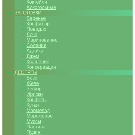
Коктейли
Алкогольные
ЗАГОТОВКИ
Варенье
Конфитюр
Повидло
Лечо
Маринование
Соление
Аджика
Джем
Квашение
Консервация
ДЕСЕРТЫ
Безе
Желе
Зефир
Ириски
Конфеты
Кутья
Мармелад
Мороженое
Муссы
Пастила
Пудинг