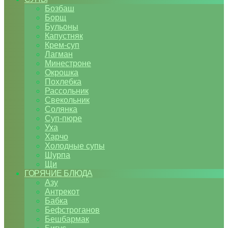
Бозбаш
Борщ
Бульоны
Капустняк
Крем-суп
Лагман
Минестроне
Окрошка
Похлебка
Рассольник
Свекольник
Солянка
Суп-пюре
Уха
Харчо
Холодные супы
Шурпа
Щи
ГОРЯЧИЕ БЛЮДА
Азу
Антрекот
Бабка
Бефстроганов
Бешбармак