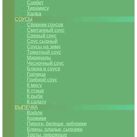
Сорбет
Тирамису
Халва
СОУСЫ
Сборник соусов
Сметанный соус
Соевый соус
Соус сырный
Соусы на зиму
Томатный соус
Маринады
Чесночный соус
Блюда в соусе
Горчица
Грибной соус
К мясу
К птице
К рыбе
К салату
ВЫПЕЧКА
Вафли
Коржики
Пироги, беляши, чебуреки
Блины, оладьи, сырники
Торты, пирожные