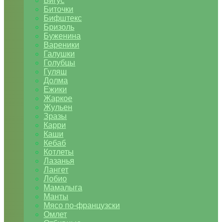
Бигус
Биточки
Бифштекс
Бризоль
Буженина
Вареники
Галушки
Голубцы
Гуляш
Долма
Ежики
Жаркое
Жульен
Зразы
Карри
Каши
Кебаб
Котлеты
Лазанья
Лангет
Лобио
Мамалыга
Манты
Мясо по-французски
Омлет