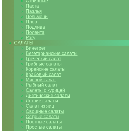
Отбивные
Паста
Паэлья
Пельмени
Плов
Подлива
Полента
Рагу
САЛАТЫ
Винегрет
Вегетарианские салаты
Греческий салат
Грибные салаты
Корейские салаты
Крабовый салат
Мясной салат
Рыбный салат
Салаты с курицей
Диетические салаты
Летние салаты
Салат из яиц
Овощные салаты
Острые салаты
Постные салаты
Простые салаты