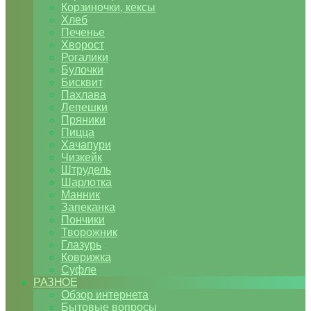
Корзиночки, кексы
Хлеб
Печенье
Хворост
Рогалики
Булочки
Бисквит
Пахлава
Лепешки
Пряники
Пицца
Хачапури
Чизкейк
Штрудель
Шарлотка
Манник
Запеканка
Пончики
Творожник
Глазурь
Коврижка
Суфле
РАЗНОЕ
Обзор интернета
Бытовые вопросы