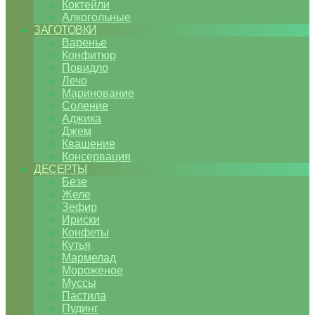
Коктейли
Алкогольные
ЗАГОТОВКИ
Варенье
Конфитюр
Повидло
Лечо
Маринование
Соление
Аджика
Джем
Квашение
Консервация
ДЕСЕРТЫ
Безе
Желе
Зефир
Ириски
Конфеты
Кутья
Мармелад
Мороженое
Муссы
Пастила
Пудинг