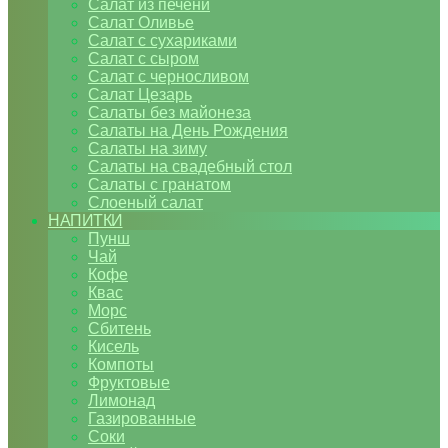
Салат из печени
Салат Оливье
Салат с сухариками
Салат с сыром
Салат с черносливом
Салат Цезарь
Салаты без майонеза
Салаты на День Рождения
Салаты на зиму
Салаты на свадебный стол
Салаты с гранатом
Слоеный салат
НАПИТКИ
Пунш
Чай
Кофе
Квас
Морс
Сбитень
Кисель
Компоты
Фруктовые
Лимонад
Газированные
Соки