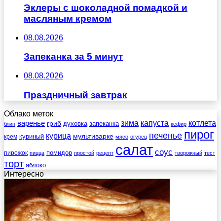
Эклеры с шоколадной помадкой и
масляным кремом
08.08.2026
Запеканка за 5 минут
08.08.2026
Праздничный завтрак
Облако меток
зима
котлета
варенье
капуста
гриб
духовка
запеканка
блин
кефир
пирог
печенье
курица
мультиварке
куриный
крем
мясо
огурец
салат
соус
помидор
пирожок
пицца
простой
рецепт
творожный
тест
торт
яблоко
Интересно