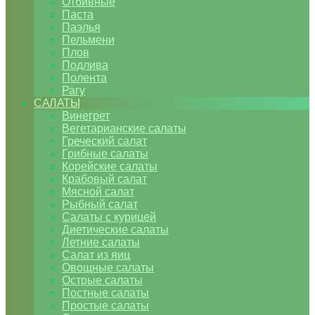
Отбивные
Паста
Паэлья
Пельмени
Плов
Подлива
Полента
Рагу
САЛАТЫ
Винегрет
Вегетарианские салаты
Греческий салат
Грибные салаты
Корейские салаты
Крабовый салат
Мясной салат
Рыбный салат
Салаты с курицей
Диетические салаты
Летние салаты
Салат из яиц
Овощные салаты
Острые салаты
Постные салаты
Простые салаты