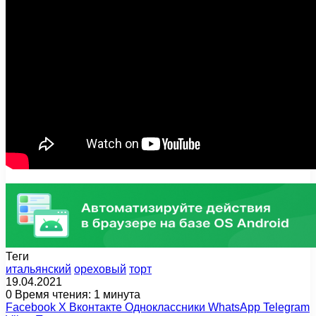
Теги
итальянский
ореховый
торт
19.04.2021
0
Время чтения: 1 минута
Facebook
X
Вконтакте
Одноклассники
WhatsApp
Telegram