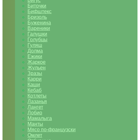
Бигус
Биточки
Бифштекс
Бризоль
Буженина
Вареники
Галушки
Голубцы
Гуляш
Долма
Ежики
Жаркое
Жульен
Зразы
Карри
Каши
Кебаб
Котлеты
Лазанья
Лангет
Лобио
Мамалыга
Манты
Мясо по-французски
Омлет