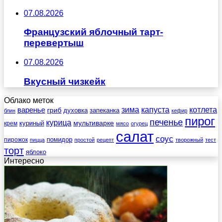
07.08.2026
Французский яблочный тарт-
перевертыш
07.08.2026
Вкусный чизкейк
Облако меток
зима
котлета
варенье
капуста
гриб
духовка
запеканка
блин
кефир
пирог
печенье
курица
мультиварке
куриный
крем
мясо
огурец
салат
соус
помидор
пирожок
пицца
простой
рецепт
творожный
тест
торт
яблоко
Интересно