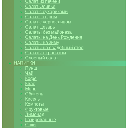
Салат из печени
Салат Оливье
Салат с сухариками
Салат с сыром
Салат с черносливом
Салат Цезарь
Салаты без майонеза
Салаты на День Рождения
Салаты на зиму
Салаты на свадебный стол
Салаты с гранатом
Слоеный салат
НАПИТКИ
Пунш
Чай
Кофе
Квас
Морс
Сбитень
Кисель
Компоты
Фруктовые
Лимонад
Газированные
Соки