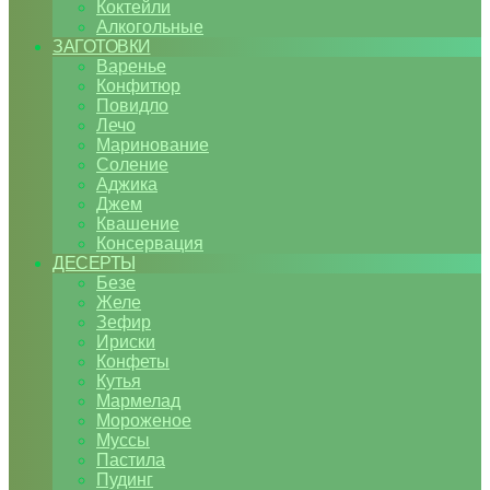
Коктейли
Алкогольные
ЗАГОТОВКИ
Варенье
Конфитюр
Повидло
Лечо
Маринование
Соление
Аджика
Джем
Квашение
Консервация
ДЕСЕРТЫ
Безе
Желе
Зефир
Ириски
Конфеты
Кутья
Мармелад
Мороженое
Муссы
Пастила
Пудинг