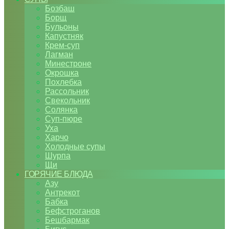
Бозбаш
Борщ
Бульоны
Капустняк
Крем-суп
Лагман
Минестроне
Окрошка
Похлебка
Рассольник
Свекольник
Солянка
Суп-пюре
Уха
Харчо
Холодные супы
Шурпа
Щи
ГОРЯЧИЕ БЛЮДА
Азу
Антрекот
Бабка
Бефстроганов
Бешбармак