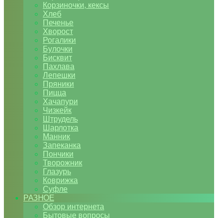
Корзиночки, кексы
Хлеб
Печенье
Хворост
Рогалики
Булочки
Бисквит
Пахлава
Лепешки
Пряники
Пицца
Хачапури
Чизкейк
Штрудель
Шарлотка
Манник
Запеканка
Пончики
Творожник
Глазурь
Коврижка
Суфле
РАЗНОЕ
Обзор интернета
Бытовые вопросы