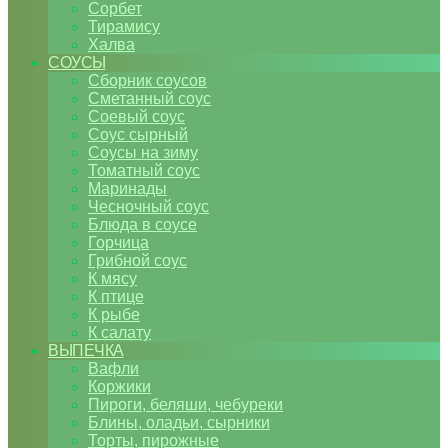
Сорбет
Тирамису
Халва
СОУСЫ
Сборник соусов
Сметанный соус
Соевый соус
Соус сырный
Соусы на зиму
Томатный соус
Маринады
Чесночный соус
Блюда в соусе
Горчица
Грибной соус
К мясу
К птице
К рыбе
К салату
ВЫПЕЧКА
Вафли
Коржики
Пироги, беляши, чебуреки
Блины, оладьи, сырники
Торты, пирожные